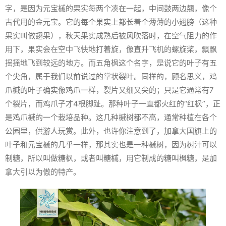
字，是因为元宝槭的果实每两个凑在一起，中间鼓两边翘，像个
古代用的金元宝。它的每个果实上都长着个薄薄的小翅膀（这种
果实叫做翅果），秋天果实成熟后被风吹落时，在空气阻力的作
用下，果实会在空中飞快地打着旋，像直升飞机的螺旋桨，飘飘
摇摇地飞到较远的地方。而五角枫这个名字，是说它的叶子有五
个尖角，属于我们以前说过的掌状裂叶。同样的，顾名思义，鸡
爪槭的叶子确实像鸡爪一样，裂片又细又尖的；只是它通常有7
个裂片，而鸡爪子才4根脚趾。那种叶子一直都火红的“红枫”，正
是鸡爪槭的一个栽培品种。这几种槭树都不高，通常种植在各个
公园里，供游人玩赏。此外，也许你注意到了，加拿大国旗上的
叶子和元宝槭的几乎一样，那其实也是一种槭树，因为树汁可以
制糖，所以叫做糖枫，或者叫糖槭，用它制成的糖叫枫糖，是加
拿大引以为傲的特产。