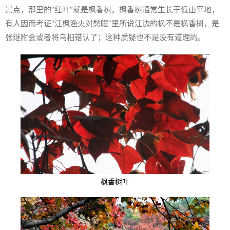
景点，那里的“红叶”就是枫香树。枫香树通常生长于低山平地，
有人因而考证“江枫渔火对愁眠”里所说江边的枫不是枫香树，是
张继附会或者将乌桕错认了；这种质疑也不是没有道理的。
枫香树叶