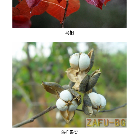
乌桕
乌桕果实