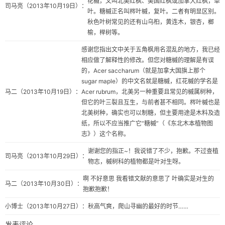
花槭，又叫北美红枫、美国红枫或加拿大红枫，单
司马亮
（2013年10月19日）：
叶。糖槭正名叫梣叶槭，复叶。二者有明显区别。
秋色叶树常见的还有山乌桕，黄连木，银杏，榔
榆，榉树等。
感谢您指出文中关于五角枫用名混乱的地方，我已经
相应做了解释性的修改。但您对糖槭的理解是有误
的，Acer saccharum（就是加拿大国旗上那个
sugar maple）的中文名就是糖槭，红花槭的学名是
马二
（2013年10月19日）：
Acer rubrum，北美另一种重要且常见的槭属树种，
但它的叶三裂且互生，与前者甚不相同。梣叶槭也是
北美树种，确实也可以制糖，但主要用途是木料及造
纸，所以不应当推广它“糖槭”（《东北木本植物图
志》）这个名称。
谢谢您的指正~！我说错了不少，抱歉。不过查植
司马亮
（2013年10月29日）：
物志，槭树科的植物都是叶对生呀。
啊 不好意思 我看错文献的意思了 叶确实是对生的
马二
（2013年10月30日）：
抱歉抱歉！
小博士
（2013年10月27日）：
秋高气爽，爬山寻幽的最好的时节……
发表评论