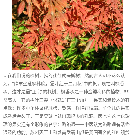
现在我们说的枫树，指的往往就是槭树；然而古人却不这么认
为。“停车坐爱枫林晚，霜叶红于二月花”中的枫，现在叫枫香
树，这才是最“正宗”的枫树。枫香树是一种金缕梅科的植物，非
常高大。它的树叶三裂（也就是有三个角），果实和悬铃木的有
点像：许多小单体聚成球状，铃铛一样挂在枝端。单个儿的果实
成熟后会裂开，于是果球上就出现很多的孔洞。因此它这七窍玲
珑的果实还有个形象的名字：路路通——中医认为路路通有活络
通经的功能。苏州天平山和湖南岳麓山都是我国著名的红叶观赏