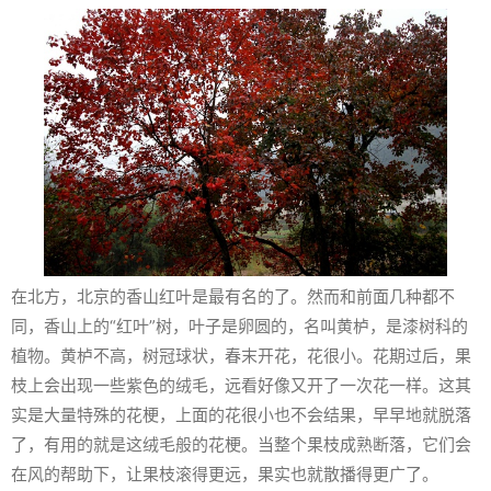
在北方，北京的香山红叶是最有名的了。然而和前面几种都不
同，香山上的“红叶”树，叶子是卵圆的，名叫黄栌，是漆树科的
植物。黄栌不高，树冠球状，春末开花，花很小。花期过后，果
枝上会出现一些紫色的绒毛，远看好像又开了一次花一样。这其
实是大量特殊的花梗，上面的花很小也不会结果，早早地就脱落
了，有用的就是这绒毛般的花梗。当整个果枝成熟断落，它们会
在风的帮助下，让果枝滚得更远，果实也就散播得更广了。