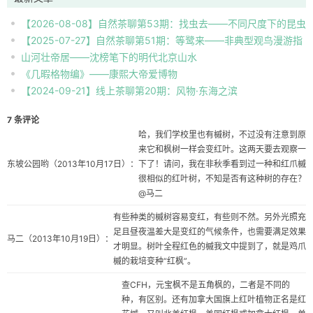
【2026-08-08】自然茶聊第53期：找虫去——不同尺度下的昆虫
【2025-07-27】自然茶聊第51期：等鹭来——非典型观鸟漫游指
自然观察
山河壮帝居——沈榜笔下的明代北京山水
南
《几暇格物编》——康熙大帝爱博物
【2024-09-21】线上茶聊第20期：风物·东海之滨
7 条评论
哈，我们学校里也有槭树，不过没有注意到原
来它和枫树一样会变红叶。这两天要去观察一
东坡公园哟
（2013年10月17日）：
下了！请问，我在非秋季看到过一种和红爪槭
很相似的红叶树，不知是否有这种树的存在？
@马二
有些种类的槭树容易变红，有些则不然。另外光照充
足且昼夜温差大是变红的气候条件，也需要满足效果
马二
（2013年10月19日）：
才明显。树叶全程红色的槭我文中提到了，就是鸡爪
槭的栽培变种“红枫”。
查CFH，元宝枫不是五角枫的，二者是不同的
种，有区别。还有加拿大国旗上红叶植物正名是红