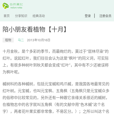
|
首页
分享知识
经典活动
登录
注册会员
陪小朋友看植物【十月】
植物
马二
2013年10月16日
十月金秋，是个多彩的季节，而最绚烂的，莫过于“层林尽染”的
红叶。说起红叶，我们往往会认为这是“枫叶”的同义词，可实际
上，有很多种树叶到秋天都会变成“红叶”，其中有不少还被误称
为枫叶呢。
槭树科的各种槭树，包括元宝槭和鸡爪槭，是我国各地最常见的
红叶树。元宝槭，也叫元宝枫、五角枫（五角枫只是元宝槭众多
的俗称中比较常见的，另外还有一种跟它亲缘关系很近的槭树，
在植物志中的名字就叫五角枫（有的文献中用“色木槭”这个名
字），两者花叶果实都非常像，不易区分。）；之所以叫这个名