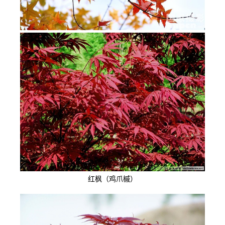
红枫（鸡爪槭）