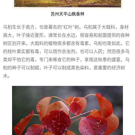
苏州天平山枫香林
乌桕生长于南方，也是著名的“红叶”树。乌桕属于大戟科，身材
高大，叶子接近菱形，通常长在水边，很容易和前面提到的各种
树区别开来。大戟科的植物很多都含有毒素，乌桕也是如此，它
的枝叶果实都有毒，可以用作杀虫剂，也可以入药；然而很多鸟
类却不怕它的毒，专门来啄食它的种子，享用这秋季的盛宴。乌
桕的种子可以制蜡，叶子可以制成黑色染料，是重要的经济树
木。