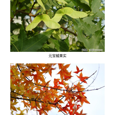
元宝槭果实