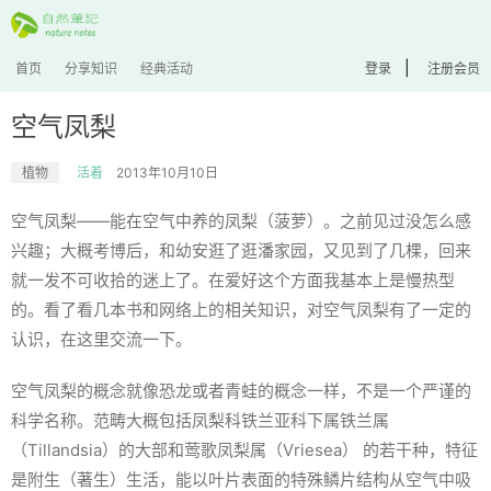
|
首页
分享知识
经典活动
登录
注册会员
空气凤梨
植物
活着
2013年10月10日
空气凤梨——能在空气中养的凤梨（菠萝）。之前见过没怎么感
兴趣；大概考博后，和幼安逛了逛潘家园，又见到了几棵，回来
就一发不可收拾的迷上了。在爱好这个方面我基本上是慢热型
的。看了看几本书和网络上的相关知识，对空气凤梨有了一定的
认识，在这里交流一下。
空气凤梨的概念就像恐龙或者青蛙的概念一样，不是一个严谨的
科学名称。范畴大概包括凤梨科铁兰亚科下属铁兰属
（
Tillandsia
）的大部和莺歌凤梨属（
Vriesea
） 的若干种，特征
是附生（著生）生活，能以叶片表面的特殊鳞片结构从空气中吸