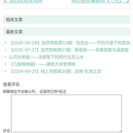
京西古道百词典
陪小朋友看植物【十月】


相关文章
最新文章
【2026-08-08】自然茶聊第53期：找虫去——不同尺度下的昆虫
【2025-07-27】自然茶聊第51期：等鹭来——非典型观鸟漫游指
自然观察
山河壮帝居——沈榜笔下的明代北京山水
南
《几暇格物编》——康熙大帝爱博物
【2024-09-21】线上茶聊第20期：风物·东海之滨
发表评论
邮箱地址不会被公开。
必填项已用
*
标注
评论