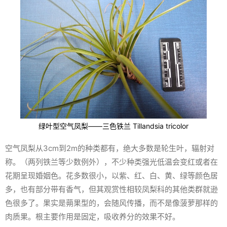
绿叶型空气凤梨——三色铁兰
Tillandsia tricolor
空气凤梨从3cm到2m的种类都有，绝大多数是轮生叶，辐射对
称。（两列铁兰等少数例外），不少种类强光低温会变红或者在
花期呈现婚姻色。花多数很小，以紫、红、白、黄、绿等颜色居
多，也有部分带有香气，但其观赏性相较凤梨科的其他类群就逊
色很多了。果实是蒴果型的，会随风传播，而不是像菠萝那样的
肉质果。根主要作用是固定，吸收养分的效果不好。