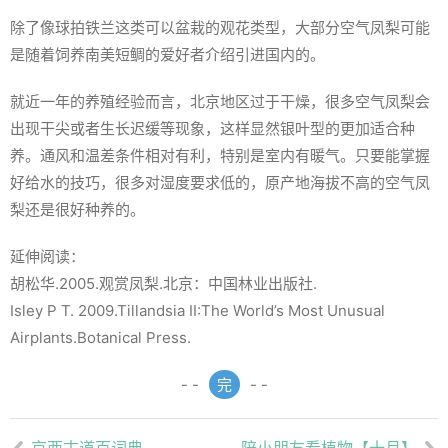
除了像球拍铁兰这类可以盆栽的观花类型，大部分空气凤梨可能
是随着饲养南美短鲷的爱好者介绍引进国内的。
就近一年的养殖经验而言，北京地区过于干燥，很多空气凤梨会
出现干尖或者生长迟缓等现象，这样显然银叶型的更加适合种
养。通风和温差条件相对有利，特别是室内有暖气。只要能掌握
好给水的技巧，很多对湿度要求低的，原产地海拔不高的空气凤
梨还是很好种养的。
延伸阅读：
胡松华.2005.观赏凤梨.北京：中国林业出版社.
Isley P T. 2009.Tillandsia II:The World’s Most Unusual
Airplants.Botanical Press.
- -
完
- -