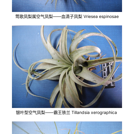
莺歌凤梨属空气凤梨——血滴子凤梨
Vriesea espinosae
银叶型空气凤梨——霸王铁兰
Tillandsia xerographica