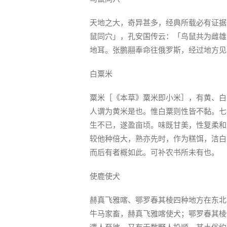
天地之大，奇异甚多，经典所载必有证据
鼠同穴」，孔安国传云：「鸟鼠共为雌雄
地耳。张鹏翮奉命往俄罗斯，经过地方见
白粟米
粟米［《本草》粟米即小米］，有黄、白
人谓为黄米是也。惟白粟则性皆不黏。七
生不已，遂盈亩顷。味既甘美，性复柔和
较他种倍大，熟亦先时，作为糕饵，洁白
而后有者概如此。可补农书所未有也。
使鹿使犬
赫真飞雅喀、鄂罗春其棱四种地方在东北
牛马家畜，赫真飞雅喀使犬；鄂罗春其棱