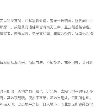
妄以私见穿凿，注解累帙盈篇，究无一语归著。朕尝问西土
那摩」。故经典凡诸佛号皆有南无二字。盖云稽首某佛也。
僧家者，题纸尾云：弟子某和南。和南为顿首，犹南无为稽
每秋间从海而来，衔尾前进，不知旋退，充积河渠，莫可胜
时日即出，盖地之圆可知也。近北极，太阳与地平遇掩无多
府，其地夜易晓，夜亦不甚暗，盖地当绝处，日影所射也。
胛而天明。此是地平之处，日入地下，而此处无所遮蔽故常