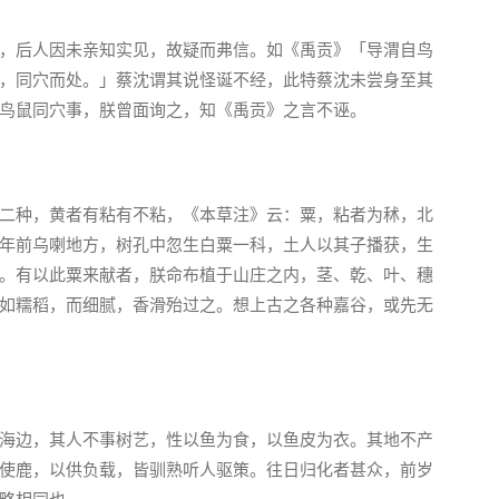
，后人因未亲知实见，故疑而弗信。如《禹贡》「导渭自鸟
，同穴而处。」蔡沈谓其说怪诞不经，此特蔡沈未尝身至其
鸟鼠同穴事，朕曾面询之，知《禹贡》之言不诬。
二种，黄者有粘有不粘，《本草注》云：粟，粘者为秫，北
年前乌喇地方，树孔中忽生白粟一科，土人以其子播获，生
。有以此粟来献者，朕命布植于山庄之内，茎、乾、叶、穗
如糯稻，而细腻，香滑殆过之。想上古之各种嘉谷，或先无
海边，其人不事树艺，性以鱼为食，以鱼皮为衣。其地不产
使鹿，以供负载，皆驯熟听人驱策。往日归化者甚众，前岁