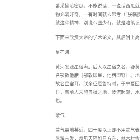
番采摘哈密瓜，不能说话，一说话西瓜就
物充满好奇，一有时间就去思考（“朕临
就这种精神，别说帝圈少有，就是咱笔记
下面来欣赏大帝的学术论文，其后附上高科
星宿海
黄河发源星宿海。后人以星宿之名，疑黄
名鄂敦他腊［鄂敦即星，他腊即野］。地
故名星宿耳。朕亲征厄鲁特时，于宁夏回
日，皆前人未施舟揖之地，波流起瀚，水
也。
蒙气
蒙气离地甚近，四十度以上即不用蒙气表
晨鸡未发，忽见天际如日方升，林木村舍