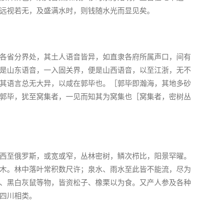
远视若无，及盛满水时，则钱随水光而显见矣。
各省分界处，其土人语音皆异，如直隶各府所属声口，间有
是山东语音，一入固关界，便是山西语音，以至江浙，无不
其语言总无大异，以咸在郭毕也。［郭毕即瀚海，其地多砂
郭毕，犹至窝集者，一见而知其为窝集也［窝集者，密树丛
西至俄罗斯，或宽或窄，丛林密树，鳞次栉比，阳景罕曜。
木。林中落叶常积数尺许；泉水、雨水至此皆不能流，尽为
、黑白灰鼠等物，皆资松子、橡栗以为食。又产人参及各种
四川相类。