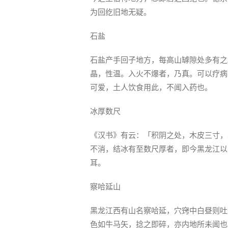
为回纥旧地无疑。
石盐
石盐产手回子地方，每高山罅隙处多有之
晶，性温。入火不爆者，乃真。可以疗病
可爱，土人饮食用此，不闻入药也。
冰厚数尺
《汉书》有云：「积阴之处，木皮三寸，
不消，结冰有至数尺厚者，即今黑龙江以
耳。
察哈延山
黑龙江西有山名察哈延，穴窍中白昼则吐
色如牛马矢，捻之即碎，亦内地所未闻也