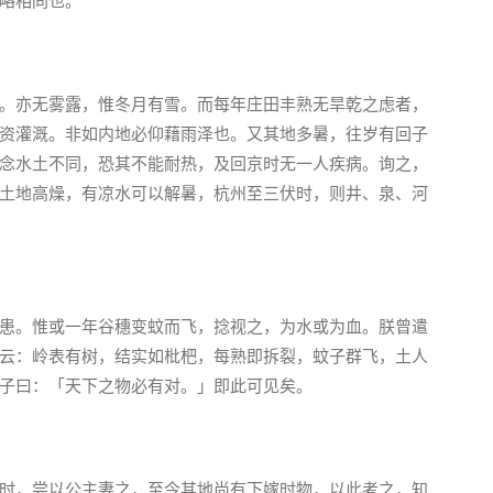
略相同也。
。亦无雾露，惟冬月有雪。而每年庄田丰熟无旱乾之虑者，
资灌溉。非如内地必仰藉雨泽也。又其地多暑，往岁有回子
念水土不同，恐其不能耐热，及回京时无一人疾病。询之，
土地高燥，有凉水可以解暑，杭州至三伏时，则井、泉、河
患。惟或一年谷穗变蚊而飞，捻视之，为水或为血。朕曾遣
云：岭表有树，结实如枇杷，每熟即拆裂，蚊子群飞，土人
子曰：「天下之物必有对。」即此可见矣。
时，尝以公主妻之，至今其地尚有下嫁时物，以此考之，知