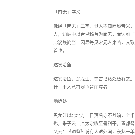
「南无」字义
佛经「南无」二字，世人不知西域音义，
人，知彼中以合掌稽首为南无，音读如「
此说最简当，因思每见宋元人柬帖，其致
首也。
达发哈鱼
达发哈鱼，黑龙江、宁古塔诸处皆有之。
计，土人竟有履鱼背而渡者。
地绝处
黑龙江以北地方，日落后亦不甚暗，个半
也。朱子云：唐太宗收至骨利干，置都督
又云：《通鉴》说有人适外国，夜熟一羊