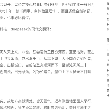
会裂开。皇帝要操心的事比咱们多吧，但他如少年一般对万
揽六十年，读书阅事，务体验至理”），而且还做自然笔记，
圈，也未必比得过。
技，deepseek的现代文翻译：
k
河从天上来，非也。朕尝遣侍卫西穷河源，至星宿海，蒙古
上飞泉杂涌，成水泡千百。从高下望，大小圆点烂如列星，
S
銮，出横城口，自船站登舟顺河而下，至湖滩河所二十一
色黄浊，日光摩荡，闪铄如熔金，船中上下人员无不目眩
S
矣。故地方高朗清处，皆无蒙气。近有测量地里图人早行，
依稀辨色，须臾昏黑如故。移时东方始明，盖日在地平之