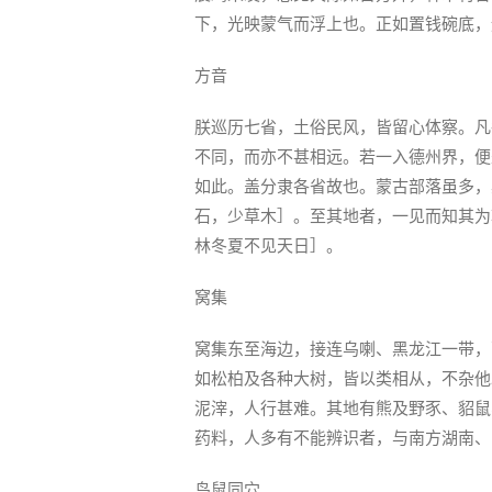
下，光映蒙气而浮上也。正如置钱碗底，
方音
朕巡历七省，土俗民风，皆留心体察。凡
不同，而亦不甚相远。若一入德州界，便
如此。盖分隶各省故也。蒙古部落虽多，
石，少草木］。至其地者，一见而知其为
林冬夏不见天日］。
窝集
窝集东至海边，接连乌喇、黑龙江一带，
如松柏及各种大树，皆以类相从，不杂他
泥滓，人行甚难。其地有熊及野豕、貂鼠
药料，人多有不能辨识者，与南方湖南、
鸟鼠同穴