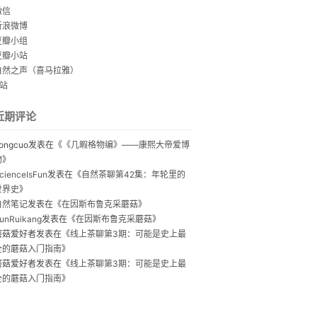
微信
新浪微博
豆瓣小组
豆瓣小站
自然之声（喜马拉雅）
B站
近期评论
ongcuo
发表在《
《几暇格物编》——康熙大帝爱博
物
》
cienceIsFun
发表在《
自然茶聊第42集：年轮里的
世界史
》
自然笔记
发表在《
在因斯布鲁克采蘑菇
》
unRuikang
发表在《
在因斯布鲁克采蘑菇
》
蘑菇爱好者
发表在《
线上茶聊第3期：可能是史上最
全的蘑菇入门指南
》
蘑菇爱好者
发表在《
线上茶聊第3期：可能是史上最
全的蘑菇入门指南
》