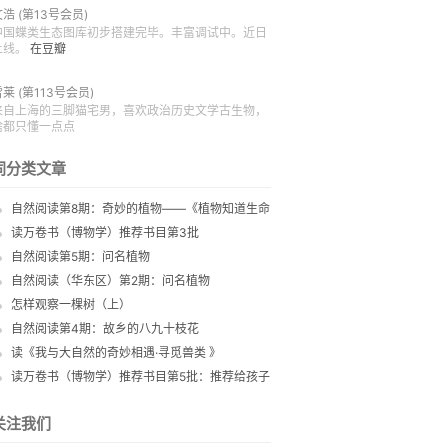
文浩
(第13号会员)
中国蝶类生态图库初步搭建完毕。丰富调试中。近日
上线。
在豆瓣
雪莱
(第113号会员)
来自上海的三脚猫宅男，喜欢政治历史文学古生物，
啥都只懂一点点
同分类文章
自然阅读第8期：奇妙的植物——《植物知道生命
的答案》
读万卷书（博物学）推荐书目第3批
自然阅读第5期：问名植物
自然阅读（华东区）第2期：问名植物
怎样观察一棵树（上）
自然阅读第4期：故乡的八九十枝花
读《我与大自然的奇妙相遇·寻觅兽类 》
读万卷书（博物学）推荐书目第5批：推荐给孩子
们的自然书
关注我们