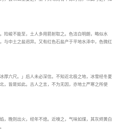
。险峻不能至，土人多用箭射取之。色洁白明朗，略似水
，与中土之盐迥异。又有红色石盐产于平地水泽中，色微红
冰厚六尺。」后人未必深信。不知近北极之地，冰雪经冬夏
北，皆是如此。古人之言，不为无因，亦地土严寒之所使
焰，晚则出火，经年不熄。近嗅之，气味如煤，其灰烬黄白
。