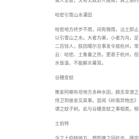
遣人至彼，又有无数野人投顺，其土俗约
哈密引雪山水灌田
哈密地方终岁不雨，间有微雨，沾土即止
以引雪山之水。大者为渠，小者为沟，足
二百馀人，朕因噶尔旦事发令居杭州，常
云：哈密、土鲁番之热，更甚于杭州，但
水皆温，不能解炎暑耳。
谷穗变蚊
策妄阿喇布坦地方多种水田，颇无旱潦之
侍卫到彼亲见其事。尝阅《岭南异物志》
谓之蚊子树。此与谷穗变蚊之事相类。程
土伯特
今之土伯特地方，想即唐之回纥也。德宗