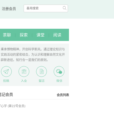

|
注册会员
茶聊
探索
课堂
阅读
|
|
|
秉承博物精神，开创科学新风。通过理论知识与
实践活动的紧密结合，为认识和理解自然文化开
辟新途径。知行合一是我们的原则。
笔记会员
会员列表
罗心宇
(第22号会员)