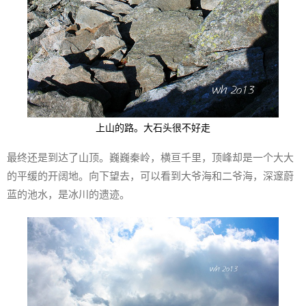
上山的路。大石头很不好走
最终还是到达了山顶。巍巍秦岭，横亘千里，顶峰却是一个大大
的平缓的开阔地。向下望去，可以看到大爷海和二爷海，深邃蔚
蓝的池水，是冰川的遗迹。