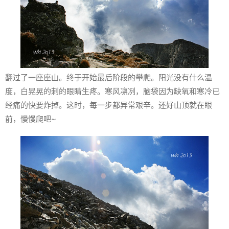
翻过了一座座山。终于开始最后阶段的攀爬。阳光没有什么温
度，白晃晃的刺的眼睛生疼。寒风凛冽，脑袋因为缺氧和寒冷已
经痛的快要炸掉。这时，每一步都异常艰辛。还好山顶就在眼
前，慢慢爬吧~