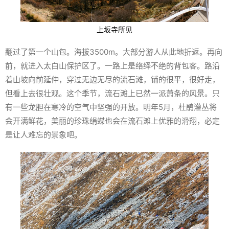
上坂寺所见
翻过了第一个山包。海拔3500m。大部分游人从此地折返。再向
前，就进入太白山保护区了。一路上是络绎不绝的背包客。路沿
着山坡向前延伸，穿过无边无尽的流石滩，铺的很平，很好走，
但看上去很壮观。这个季节，流石滩上已然一派萧条的风景。只
有一些龙胆在寒冷的空气中坚强的开放。明年5月，杜鹃灌丛将
会开满鲜花，美丽的珍珠绢蝶也会在流石滩上优雅的滑翔，必定
是让人难忘的景象吧。