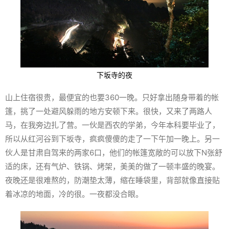
下坂寺的夜
山上住宿很贵，最便宜的也要360一晚。只好拿出随身带着的帐
篷，挑了一处避风躲雨的地方安顿下来。很快，又来了两路人
马，在我旁边扎了营。一伙是西农的学弟，今年本科要毕业了，
所以从红河谷到下坂寺，疯疯傻傻的走了一下午加一晚上。另一
伙人是甘肃自驾来的两家6口，他们的帐篷宽敞的可以放下N张舒
适的床，还有气炉、铁锅、烤架，美美的做了一顿丰盛的晚宴。
夜晚还是很难熬的，防潮垫太薄，缩在睡袋里，背部就像直接贴
着冰凉的地面，冷的很。一夜都没合眼。