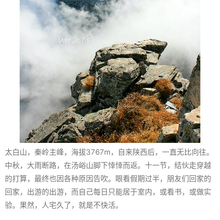
太白山，秦岭主峰，海拔3767m，自来陕西后，一直无比向往。
中秋，大雨断路，在汤峪山脚下悻悻而返。十一节，结伙走穿越
的打算，最终也因各种原因告吹。眼看假期过半，朋友们回家的
回家，出游的出游，而自己每日只能居于室内，或看书，或做实
验。果然，人宅久了，就是不快活。