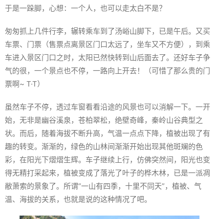
于是一跺脚，心想：一个人，也可以走太白不是？
匆匆抓上几件行李，辗转乘车到了汤峪山脚下，已是午后。又买
车票、门票（售票点离景区门口太远了，坐车又不方便），到乘
车进入景区门口之时，太阳已然快转到山后面去了。还好车子争
气的很，一个景点也不停，一路向上开去！（可惜了那么贵的门
票啊~ T·T）
虽然车子不停，透过车窗看看沿途的风景也可以消解一下。一开
始，无非是幽谷溪泉，苍柏翠松，绝壁奇峰，秦岭山谷典型之
状。而后，随着海拔不断升高，气温一点点下降，植被出现了有
趣的转变。渐渐的，绿色的山林间渐渐开始出现其他斑斓的色
彩，在阳光下熠熠生辉。车子继续上行，仿佛突然间，阳光也变
得无精打采起来，植被变成了落光了叶子的桦木林，已是一派凋
敝萧索的景象了。所谓“一山有四季，十里不同天”，植被、气
温、海拔的关系，也就是说的这种情况了吧。