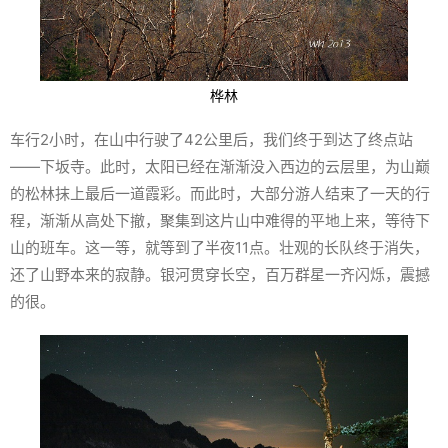
桦林
车行2小时，在山中行驶了42公里后，我们终于到达了终点站
——下坂寺。此时，太阳已经在渐渐没入西边的云层里，为山巅
的松林抹上最后一道霞彩。而此时，大部分游人结束了一天的行
程，渐渐从高处下撤，聚集到这片山中难得的平地上来，等待下
山的班车。这一等，就等到了半夜11点。壮观的长队终于消失，
还了山野本来的寂静。银河贯穿长空，百万群星一齐闪烁，震撼
的很。