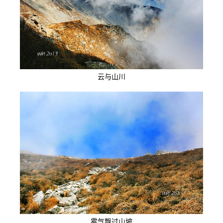
云与山川
雾气飘过山坡