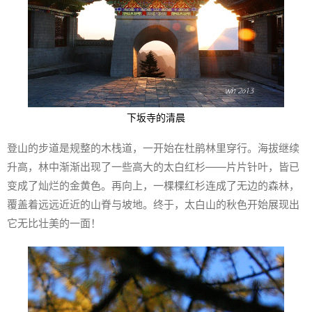
下坂寺的清晨
登山的步道是规整的木栈道，一开始在杜鹃林里穿行。海拔继续
升高，林中渐渐出现了一些高大的太白红杉——片片针叶，皆已
变成了灿烂的金黄色。再向上，一棵棵红杉连成了无边的森林，
覆盖着远远近近的山脊与坡地。终于，太白山的秋色开始展现出
它无比壮美的一面！