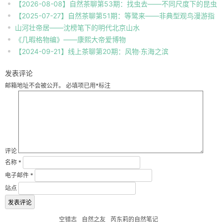
【2026-08-08】自然茶聊第53期：找虫去——不同尺度下的昆虫
【2025-07-27】自然茶聊第51期：等鹭来——非典型观鸟漫游指
自然观察
山河壮帝居——沈榜笔下的明代北京山水
南
《几暇格物编》——康熙大帝爱博物
【2024-09-21】线上茶聊第20期：风物·东海之滨
发表评论
邮箱地址不会被公开。
必填项已用
*
标注
评论
名称
*
电子邮件
*
站点
空错志
自然之友
芮东莉的自然笔记