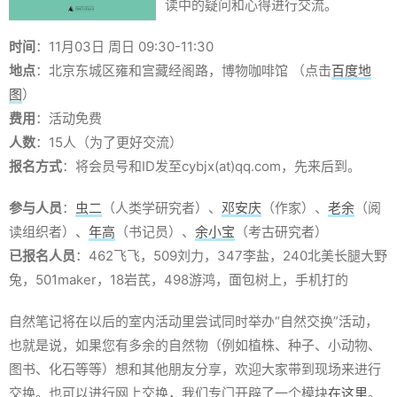
读中的疑问和心得进行交流。
时间
：11月03日 周日 09:30-11:30
地点
：北京东城区雍和宫藏经阁路，博物咖啡馆 （点击
百度地
图
）
费用
：活动免费
人数
：15人（为了更好交流）
报名方式
：将会员号和ID发至cybjx(at)qq.com，先来后到。
参与人员
：
虫二
（人类学研究者）、
邓安庆
（作家）、
老余
（阅
读组织者）、
年高
（书记员）、
余小宝
（考古研究者）
已报名人员
：462飞飞，509刘力，347李盐，240北美长腿大野
兔，501maker，18岩芪，498游鸿，面包树上，手机打的
自然笔记将在以后的室内活动里尝试同时举办“自然交换”活动，
也就是说，如果您有多余的自然物（例如植株、种子、小动物、
图书、化石等等）想和其他朋友分享，欢迎大家带到现场来进行
交换。也可以进行网上交换，我们专门开辟了一个模块
在这里
。