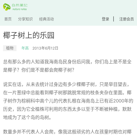
|
首页
分享知识
经典活动
登录
注册会员
椰子树上的乐园
植物
年高
2013年6月12日
总有那么多的人知道我海南岛民身份后问我，你们岛上是不是全
是椰子？你们是不是都会爬椰子树？
说实在话，从未去统计过身边有多少棵椰子树，只是举目望去，
在一片葱绿中总能看到椰子树那跳脱常规的枝条夹杂在里面。椰
子树作为棕榈科中高个儿的代表扎根在海南岛上已有近2000年的
历史，因为它全植株可利用的东西太多以至于不断被种植，默默
地成为了这个岛的岛树。
数量多并不代表人人会爬，像我这般顽劣的人在孩童时期也对椰