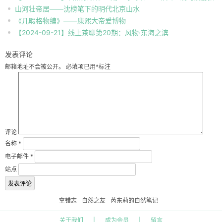
山河壮帝居——沈榜笔下的明代北京山水
南
《几暇格物编》——康熙大帝爱博物
【2024-09-21】线上茶聊第20期：风物·东海之滨
发表评论
邮箱地址不会被公开。
必填项已用
*
标注
评论
名称
*
电子邮件
*
站点
空错志
自然之友
芮东莉的自然笔记
关于我们
|
成为会员
|
留言