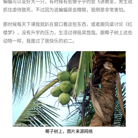
蝙蝠可以变好大一只，有时候有些傻乎乎的会飞进教室，男生就
抓住虐待致死，不过因为说蝙蝠尿会瞎眼，我倒是非常害怕。
那时候每天下课我就趴在窗口看这些东西，或者跟同桌讨论《红
楼梦》，没有升学的压力，生活过得极其悠哉。跟椰子树上这些
动物一样，我度过了我快乐的初二。
椰子树上，图片来源网络