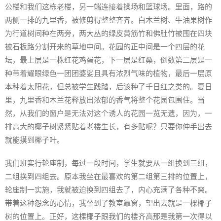
公楼和我们这栋老楼，另一端连接着操场和篮球场。里面，路的
两侧一排的九里香，被修剪得整整齐齐。白木兰树、牛油果树作
为行道树间种在两旁，两大丛的绿皮黄筋竹和佛肚竹被围在四块
被石板路分割开来的草地中间。花园的正中间是一个四层的花
坛，最上层是一株红花鸡蛋花，下一层是红桑，倒数第二层是一
种带着耀眼绿色一团团婆娑且具有浓烈气味的植物，最后一层原
本种着太阳花，但总被学生践踏，后该种了千日红之类的。夏日
里，九里香和木兰花释放出浓郁的香气将整个花园包围住。当
然，从我们的窗户是无法对这个诱人的花园一览无遗，因为，一
排高大的椰子树紧紧贴着老楼生长，有多贴呢？只要你伸手出去
就能摸到椰子叶。
我们班实行轮座制，每过一段时间，学生就要从一组换到三组，
二组换到四组去。原本我坐在最喜欢的第二组第三排的位置上，
轮座制一实施，我就被迫换到四组去了，内心充满了各种不爽。
带着这种怨念的心情，我坐到了教室靠窗，望出去就是一棵椰子
树的位置上。正好，这棵椰子跟我们的楼齐高那是我第一次得以