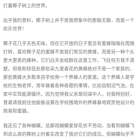
打量椰子树上的世界。
出乎我的意料，椰子树上并不是我想象中的那般无聊，而是一个
欢乐世界！
椰子花几乎无色无味，但在它开放的日子里总有蜜蜂嗡嗡在周围
打转，喜欢椰子花的蜜蜂不是我们常见的黄蜂，而是另一种个头
更大更黑的蜂种，它们白天会结群在这里工作，飞往何方我不清
楚。但是和较低处那些采九里香花的黄蜂绝对不是一个家族的，
那些黄蜂大多数来自学校旁一个养蜂人的家里。这个养蜂人是学
校的生物老师，常年做着各种奇葩的事情，比如自制沼气池，在
家中实现能源循环。因为觉得我父亲是同道中人，对我特别好，
曾邀请我前往他偷偷设置在学校围墙外的养蜂基地观赏他设计的
简易取蜜器。
我还见了各种蝴蝶。总鄙视蝴蝶爱穿花衣不劳动，当看到蝴蝶飞
到这么高的椰树上时着实改变了我对它们的成见。但蝴蝶似乎不