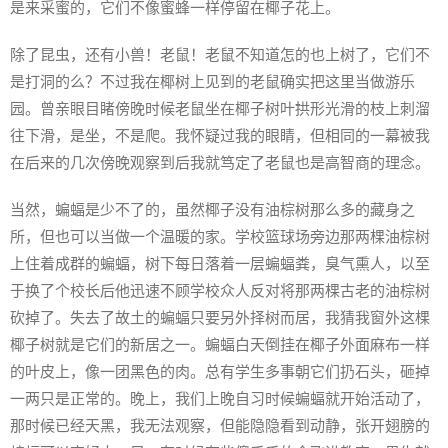
是来采蜜的，它们不像蜜蜂一样停留在椰子花上。
除了昆虫，还有小兽！老鼠！老鼠不知道怎的也上树了，它们不
是打洞的么？不过我在椰树上见到的老鼠确实把这里当做游乐
园。曾亲眼目睹傍晚时候老鼠坐在椰子树叶拱形光滑的枝上刺溜
往下滑，是坐，不是爬。我怀疑过我的眼睛，但相同的一幕被我
在后来的几次傍晚观察到后我就笃定了老鼠也是高智商的理念。
当然，蝙蝠是少不了的，虽然椰子没有油棕树那么多的藏身之
所，但也可以当做一个温暖的家。学校篮球场旁边那两棵油棕树
上住着成群的蝙蝠，树下每日落着一层蝙蝠粪，臭气熏人，以至
于换了个校长后他迅速不顾学校众人反对将那两棵古老的油棕树
砍掉了。失去了故土的蝙蝠只要另外择树而居，我猜我窗外这棵
椰子树就是它们的新居之一。蝙蝠白天倒挂在椰子外面麻布一样
的叶皮上，像一团黑色的肉。总有学生多事朝它们扔石头，砸掉
一两只是正常的。晚上，我们上晚自习时候蝙蝠就开始活动了，
那时候已经天黑，我无法观察，但能隐隐看到动静，张开翅膀的