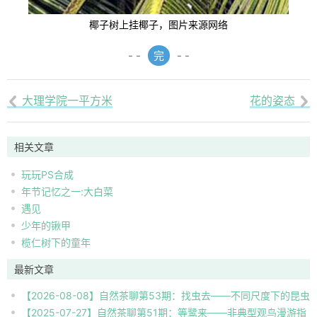
椰子树上挂椰子，图片来源网络
- -
完
- -
大理学院一平方米
花的姿态


相关文章
玩玩PS合成
年节记忆之一:大白菜
遇见
少年的锹甲
榄仁树下的童年
最新文章
【2026-08-08】自然茶聊第53期：找虫去——不同尺度下的昆虫
【2025-07-27】自然茶聊第51期：等鹭来——非典型观鸟漫游指
自然观察