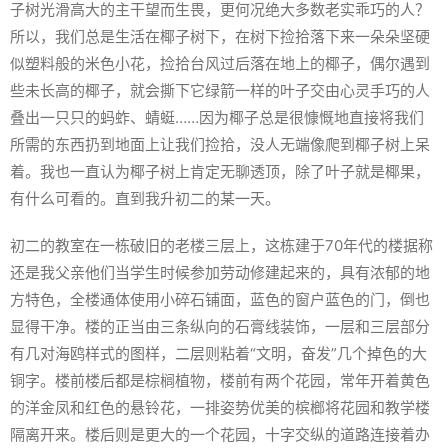
子树光滑高大的主干望而生畏，更何况绝大多数老实乖巧的人？
所以，我们总是生活在椰子树下，在树下捡拾落下来一朵朵坚硬
似塑料般的米色小花，捡拾台风过后落在地上的椰子，偶尔遇到
些未长高的椰子，就会撕下它绿箭一样的叶子交由心灵手巧的人
叠出一只只的蚂蚱、蜻蜓……因为椰子总是很慷慨地直接将我们
所需的东西扔到地面上让我们捡拾，没人无端像爬到椰子树上呆
着。我也一直认为椰子树上肯定无聊透顶，除了叶子就是椰果，
有什么可看的。直到我升初二的某一天。
初二的教室在一栋破旧的老楼三层上，这栋建于70年代的楼据称
还是我父亲他们当学生时候参加劳动修建起来的，具有浓郁的地
方特色，全楼通体使用小碎石铺面，蓝色的窗户蓝色的门，倒也
显得干净。楼的正当由三条纵向的石膏线装饰，一层和三层部分
有几对海鸥样式的图样，二层则粘着“文明，奋发”几个掉色的大
铜字。楼前楼后都是棕榈植物，楼前有两个花园，常年开着黄色
的洋金凤和红色的悬铃花，一排姿势优美的槟榔将花园和教学楼
隔离开来。楼后则是更大的一个花园，十字交纵的道路连接着办