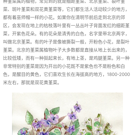
种堇菜属的植物，常见到的就是细距堇菜、北京堇菜、裂叶堇
菜、斑叶堇菜和双花黄堇菜等，它们都生活人活动较少的地方，
都有着巫师帽一样的小花。如果你在清明节前后走到北京的郊
区，会发现在地上的枯枝落叶里有一丛丛叶子背面发红的细距堇
菜，开紫色花朵。有的花朵是清秀的白色，名字里带北京两字，
叫做北京堇菜。有的叶子是像被撕裂一般，开粉色小花，是裂叶
堇菜。北京的堇菜属植物叶子大多数都是直接从地上长出来的，
比较低矮，而有一种挺起来长，有地上茎，是鸡腿堇菜。另一种
非常特别的堇菜是因为开出的小花既不是紫色也不是粉色和白
色，是醒目的黄色，它们喜欢生长在海拔高的地方，1800-2000
米左右，那就是双花黄堇菜。