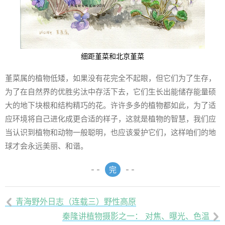
细距堇菜和北京堇菜
堇菜属的植物低矮，如果没有花完全不起眼，但它们为了生存，
为了在自然界的优胜劣汰中存活下去，它们生长出能储存能量硕
大的地下块根和结构精巧的花。许许多多的植物都如此，为了适
应环境将自己进化成更合适的样子，这就是植物的智慧，我们应
当认识到植物和动物一般聪明，也应该爱护它们，这样咱们的地
球才会永远美丽、和谐。
- -
完
- -
青海野外日志（连载三）野性高原

秦隆讲植物摄影之一： 对焦、曝光、色温
