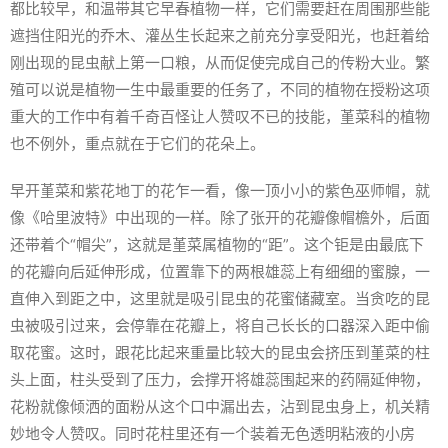
都比较早，和温带其它早春植物一样，它们需要赶在周围那些能
遮挡住阳光的乔木、灌丛生长起来之前充分享受阳光，也赶着给
刚出现的昆虫献上第一口粮，从而促使完成自己的传粉大业。繁
殖可以说是植物一生中最重要的任务了，不同的植物在授粉这项
重大的工作中有着千奇百怪让人赞叹不已的技能，堇菜科的植物
也不例外，重点就在于它们的花朵上。
早开堇菜和紫花地丁的花乍一看，像一顶小小的紫色巫师帽，就
像《哈里波特》中出现的一样。除了张开的花瓣像帽檐外，后面
还带着个“帽尖”，这就是堇菜属植物的“距”。这个钜是由最底下
的花瓣向后延伸形成，位置靠下的两根雄蕊上有细细的蜜腺，一
直伸入到距之中，这里就是吸引昆虫的花蜜储藏室。当贪吃的昆
虫被吸引过来，会停靠在花瓣上，将自己长长的口器深入距中偷
取花蜜。这时，跟花比起来重量比较大的昆虫会挤压到堇菜的柱
头上面，柱头受到了压力，会撑开将雄蕊围起来的药隔延伸物，
花粉就像倾洒的面粉从这个口中漏出去，沾到昆虫身上，机关精
妙地令人赞叹。同时花柱里还有一个装着无色透明粘液的小房