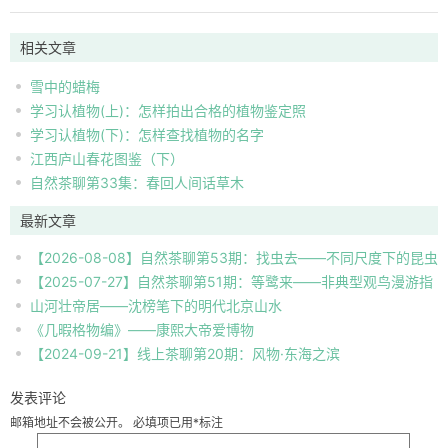
相关文章
雪中的蜡梅
学习认植物(上)：怎样拍出合格的植物鉴定照
学习认植物(下)：怎样查找植物的名字
江西庐山春花图鉴（下）
自然茶聊第33集：春回人间话草木
最新文章
【2026-08-08】自然茶聊第53期：找虫去——不同尺度下的昆虫
【2025-07-27】自然茶聊第51期：等鹭来——非典型观鸟漫游指
自然观察
山河壮帝居——沈榜笔下的明代北京山水
南
《几暇格物编》——康熙大帝爱博物
【2024-09-21】线上茶聊第20期：风物·东海之滨
发表评论
邮箱地址不会被公开。
必填项已用
*
标注