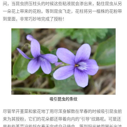
间，当昆虫挤压柱头的时候这些粘液就会渗出来，黏住昆虫从另
一朵花上带来的花粉。等到昆虫飞走，花柱将另一植株的花粉带
到里面，非常巧妙地完成了授粉！
吸引昆虫的条纹
尽管早开堇菜和紫花地丁用尽浑身解数在早春的时候吸引昆虫前
来为其授粉，它们的花朵都还带着向内的“引导”纹路呢。可是还
是有些堇菜没能赶在春天完成自己使命，等到阳光被周围长出浓