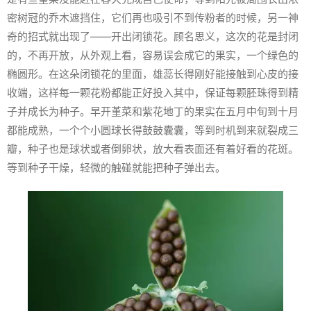
密树冠的乔木遮挡住，它们再也吸引不到传粉者的时候，另一神
奇的招式就出现了——开出闭锁花。顾名思义，这次的花是封闭
的，不再开放，从外观上看，容易误会成它的果实，一个绿色的
椭圆形。在这朵闭锁花的里面，雄蕊长得刚好能接触到心皮的接
收端，这样每一颗花粉都能正好投入其中，保证每颗胚珠得到精
子并成长为种子。早开堇菜和紫花地丁的果实在五月中旬到十月
都能成熟，一个个小圆球长得鼓鼓囊囊，等到时机到来就裂成三
瓣，种子也是球状或者倒卵状，放大看表面还有着好看的花斑。
等到种子干燥，轻微的触碰就能把种子弹出去。