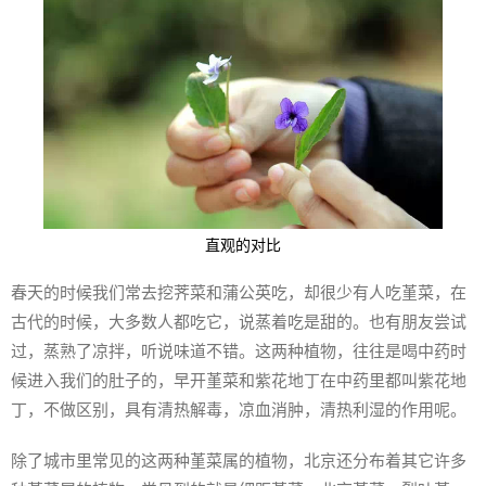
直观的对比
春天的时候我们常去挖荠菜和蒲公英吃，却很少有人吃堇菜，在
古代的时候，大多数人都吃它，说蒸着吃是甜的。也有朋友尝试
过，蒸熟了凉拌，听说味道不错。这两种植物，往往是喝中药时
候进入我们的肚子的，早开堇菜和紫花地丁在中药里都叫紫花地
丁，不做区别，具有清热解毒，凉血消肿，清热利湿的作用呢。
除了城市里常见的这两种堇菜属的植物，北京还分布着其它许多