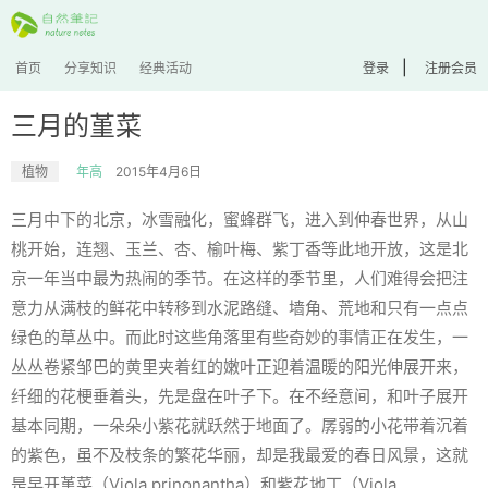
|
首页
分享知识
经典活动
登录
注册会员
三月的堇菜
植物
年高
2015年4月6日
三月中下的北京，冰雪融化，蜜蜂群飞，进入到仲春世界，从山
桃开始，连翘、玉兰、杏、榆叶梅、紫丁香等此地开放，这是北
京一年当中最为热闹的季节。在这样的季节里，人们难得会把注
意力从满枝的鲜花中转移到水泥路缝、墙角、荒地和只有一点点
绿色的草丛中。而此时这些角落里有些奇妙的事情正在发生，一
丛丛卷紧邹巴的黄里夹着红的嫩叶正迎着温暖的阳光伸展开来，
纤细的花梗垂着头，先是盘在叶子下。在不经意间，和叶子展开
基本同期，一朵朵小紫花就跃然于地面了。孱弱的小花带着沉着
的紫色，虽不及枝条的繁花华丽，却是我最爱的春日风景，这就
是早开堇菜（
Viola prinonantha
）和紫花地丁（
Viola