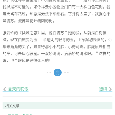
伐掉是不可能的。如今祥云小区物业门口有一大株白色花树，我
毎天驾车路过，却总是无法下车细看。它开得太盛了，我担心不
是流苏。流苏是花开疏朗的树。
张爱玲的《倾城之恋》里，说白流苏＂她的脸，从前是白得像
磁，现在由磁变为玉──半透明的轻青的玉。上颔起初是圆的，近
年来渐渐的尖了，越显得那小小的脸，小得可爱。脸庞原是相当
的窄，可是眉心很宽。一双娇滴滴，滴滴娇的清水眼。＂这样的
眼，飞个眼风是迷得死人的！
- -
完
- -
夏天的晚饭
蜡梅


相关文章