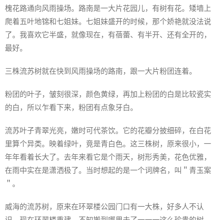
槐花路通向风雨操场。路南是一大片花园儿，有树有花。矮墙上
爬着五叶地锦和七姐妹。七姐妹盛开的时候，那个娇艳就没法说
了。我喜欢它半盛，就像现在，有蓓蕾、有半开、还有全开的，
最好。
三株流苏树就在快到风雨操场的路南，跟一大片粉团连着。
粉团的叶子，皱刻很深，颜色黄绿，再加上粉团的白是比较瓷实
的白，所以乍看下来，粉团有点象牙白。
流苏叶子青翠光亮，嫩时可代茶饮。它的花瓣分披细碎，在白花
里算个异类。映着绿叶，竟是青白色。这三株树，原来很小，一
年年看着长大了。去年来看它是个雨天，树形秀美，花色优雅，
在雨中实在是潇洒极了。当时想起的是一个词牌名，叫＂青玉案
＂。
威海的流苏树，原来在环翠楼公园门口有一大株，好多人不认
识。现在环翠楼重建，不知搬到哪里去了一一一这么珍贵的树，