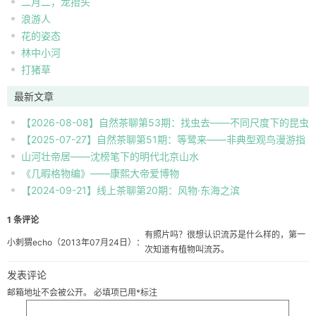
二月二，龙抬头
浪游人
花的姿态
林中小河
打猪草
最新文章
【2026-08-08】自然茶聊第53期：找虫去——不同尺度下的昆虫
【2025-07-27】自然茶聊第51期：等鹭来——非典型观鸟漫游指
自然观察
山河壮帝居——沈榜笔下的明代北京山水
南
《几暇格物编》——康熙大帝爱博物
【2024-09-21】线上茶聊第20期：风物·东海之滨
1 条评论
有照片吗？很想认识流苏是什么样的，第一
小刺猬echo
（2013年07月24日）：
次知道有植物叫流苏。
发表评论
邮箱地址不会被公开。
必填项已用
*
标注