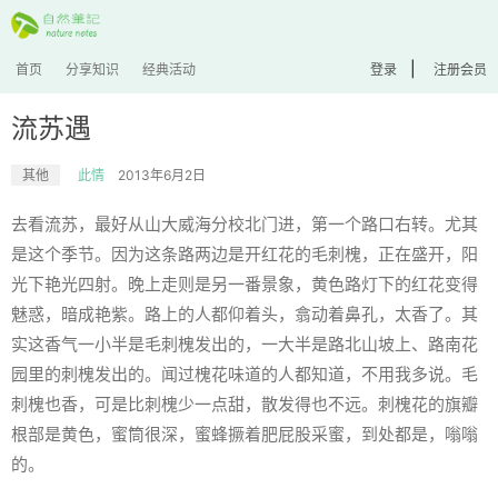
|
首页
分享知识
经典活动
登录
注册会员
流苏遇
其他
此情
2013年6月2日
去看流苏，最好从山大威海分校北门进，第一个路口右转。尤其
是这个季节。因为这条路两边是开红花的毛刺槐，正在盛开，阳
光下艳光四射。晚上走则是另一番景象，黄色路灯下的红花变得
魅惑，暗成艳紫。路上的人都仰着头，翕动着鼻孔，太香了。其
实这香气一小半是毛刺槐发出的，一大半是路北山坡上、路南花
园里的刺槐发出的。闻过槐花味道的人都知道，不用我多说。毛
刺槐也香，可是比刺槐少一点甜，散发得也不远。刺槐花的旗瓣
根部是黄色，蜜筒很深，蜜蜂撅着肥屁股采蜜，到处都是，嗡嗡
的。