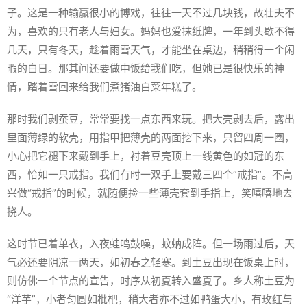
子。这是一种输赢很小的博戏，往往一天不过几块钱，故壮夫不
为，喜欢的只有老人与妇女。妈妈也爱抹纸牌，一年到头歇不得
几天，只有冬天，趁着雨雪天气，才能坐在桌边，稍稍得一个闲
暇的白日。那其间还要做中饭给我们吃，但她已是很快乐的神
情，踏着雪回来给我们煮猪油白菜年糕了。
那时我们剥蚕豆，常常要找一点东西来玩。把大壳剥去后，露出
里面薄绿的软壳，用指甲把薄壳的两面挖下来，只留四周一圈，
小心把它褪下来戴到手上，衬着豆壳顶上一线黄色的如冠的东
西，恰如一只戒指。我们有时一双手上要戴三四个“戒指”。不高
兴做“戒指”的时候，就随便捡一些薄壳套到手指上，笑嘻嘻地去
挠人。
这时节已着单衣，入夜蛙鸣鼓噪，蚊蚋成阵。但一场雨过后，天
气必还要阴凉一两天，如初春之轻寒。到土豆出现在饭桌上时，
则仿佛一个节点的宣告，时序从初夏转入盛夏了。乡人称土豆为
“洋芋”，小者匀圆如枇杷，稍大者亦不过如鸭蛋大小，有玫红与