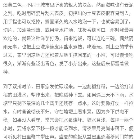
淡黄二色，不同于城市里所卖的粗大的块茎，然而滋味也有云泥
之判。吃时用碎瓷片刮去表皮。初挖出的土豆表皮很容易刮去，
用手指也可以抠掉，搁置渐久的入水略泡一下，也就容易刮了。
切片，加油盐炒熟，或用清水打汤，味极香糯可口。那时我最喜
欢吃的，就是这种洋芋打汤，舀来泡饭，可以连吃三碗。偶然阴
雨无事，也把土豆洗净连皮用盐水煮熟，吃着玩。到土豆的季节
过去，家里阴凉地方还积着从地里挖回来的一小堆，可以慢慢吃
很久，渐渐有些泛出青色，发了小芽出来，这些后来都留着做
种。
到了双抢时节，田事愈发忙碌起来。一边割稻打稻，一边给打过
稻的田灌水，犁作出来，把晚稻种下去。如果遇上天不下雨，水
塘里只剩下最深的几个荡里还残存一点水，这时要像打仗一样抢
水。有时爸爸彻夜不归，守在塘埂上看水泵。因为乡下供电不
稳，如果没人看守，常常会把水泵烧坏。塘水且浅，每隔一两个
小时，要将水泵下移一段才能吸到水。清夜里月亮尚未落下，便
可听见村田里鞭牛犁田声。盛夏的晚饭从堂屋里逐渐移到门前的