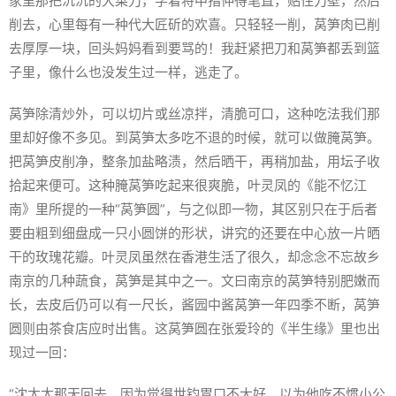
家里那把沉沉的大菜刀，学着将中指伸得笔直，贴住刀壁，然后
削去，心里每有一种代大匠斫的欢喜。只轻轻一削，莴笋肉已削
去厚厚一块，回头妈妈看到要骂的！我赶紧把刀和莴笋都丢到篮
子里，像什么也没发生过一样，逃走了。
莴笋除清炒外，可以切片或丝凉拌，清脆可口，这种吃法我们那
里却好像不多见。到莴笋太多吃不退的时候，就可以做腌莴笋。
把莴笋皮削净，整条加盐略渍，然后晒干，再稍加盐，用坛子收
拾起来便可。这种腌莴笋吃起来很爽脆，叶灵凤的《能不忆江
南》里所提的一种“莴笋圆”，与之似即一物，其区别只在于后者
要由粗到细盘成一只小圆饼的形状，讲究的还要在中心放一片晒
干的玫瑰花瓣。叶灵凤虽然在香港生活了很久，却念念不忘故乡
南京的几种蔬食，莴笋是其中之一。文曰南京的莴笋特别肥嫩而
长，去皮后仍可以有一尺长，酱园中酱莴笋一年四季不断，莴笋
圆则由茶食店应时出售。这莴笋圆在张爱玲的《半生缘》里也出
现过一回：
“沈太太那天回去，因为觉得世钧胃口不大好，以为他吃不惯小公