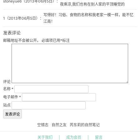
stoneyue6
（2013年06月5日）：
夜乘凉,我们也有在别人家的平顶睡觉的
写得好！习俗、食物的名称和我老家一模一样，能不忆
1
（2013年06月5日）：
江南！
发表评论
邮箱地址不会被公开。
必填项已用
*
标注
评论
名称
*
电子邮件
*
站点
空错志
自然之友
芮东莉的自然笔记
关于我们
|
成为会员
|
留言