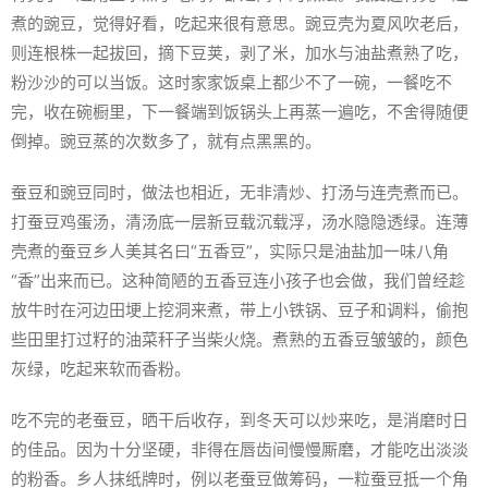
煮的豌豆，觉得好看，吃起来很有意思。豌豆壳为夏风吹老后，
则连根株一起拔回，摘下豆荚，剥了米，加水与油盐煮熟了吃，
粉沙沙的可以当饭。这时家家饭桌上都少不了一碗，一餐吃不
完，收在碗橱里，下一餐端到饭锅头上再蒸一遍吃，不舍得随便
倒掉。豌豆蒸的次数多了，就有点黑黑的。
蚕豆和豌豆同时，做法也相近，无非清炒、打汤与连壳煮而已。
打蚕豆鸡蛋汤，清汤底一层新豆载沉载浮，汤水隐隐透绿。连薄
壳煮的蚕豆乡人美其名曰“五香豆”，实际只是油盐加一味八角
“香”出来而已。这种简陋的五香豆连小孩子也会做，我们曾经趁
放牛时在河边田埂上挖洞来煮，带上小铁锅、豆子和调料，偷抱
些田里打过籽的油菜秆子当柴火烧。煮熟的五香豆皱皱的，颜色
灰绿，吃起来软而香粉。
吃不完的老蚕豆，晒干后收存，到冬天可以炒来吃，是消磨时日
的佳品。因为十分坚硬，非得在唇齿间慢慢厮磨，才能吃出淡淡
的粉香。乡人抹纸牌时，例以老蚕豆做筹码，一粒蚕豆抵一个角