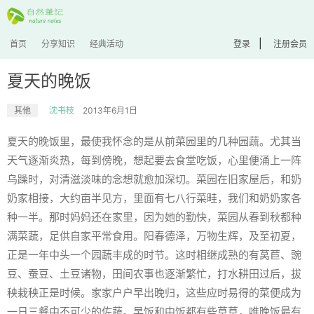
|
首页
分享知识
经典活动
登录
注册会员
夏天的晚饭
其他
沈书枝
2013年6月1日
夏天的晚饭里，最使我怀念的是从前菜园里的几种园蔬。尤其当
天气逐渐炎热，每到傍晚，想起要去食堂吃饭，心里便涌上一阵
乌躁时，对清滋淡味的念想就愈加深切。菜园在旧家屋后，和奶
奶家相接，大约亩半见方，里面有七八行菜畦，我们和奶奶家各
种一半。那时妈妈还在家里，因为她的勤快，菜园从春到秋都种
满菜蔬，足供自家平常食用。阳春德泽，万物生辉，及至初夏，
正是一年中头一个园蔬丰成的时节。这时相继成熟的有莴苣、豌
豆、蚕豆、土豆诸物，田间农事也逐渐繁忙，打水耕田过后，拔
秧栽秧正是时候。家家户户早出晚归，这些应时易得的菜便成为
一日三餐中不可少的佐蔬。早饭和中饭都有些草草，唯晚饭最有