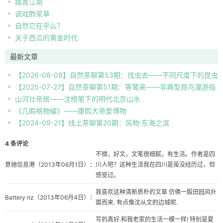
踏青江南
调戏酢浆草
自然它在乎么？
关于西瓜的黄金时代
最新文章
【2026-08-08】自然茶聊第53期：找虫去——不同尺度下的昆虫
【2025-07-27】自然茶聊第51期：等鹭来——非典型观鸟漫游指
自然观察
山河壮帝居——沈榜笔下的明代北京山水
南
《几暇格物编》——康熙大帝爱博物
【2024-09-21】线上茶聊第20期：风物·东海之滨
4 条评论
不错，好文，文笔很细腻，有生活。作者是四
意驰信息港
（2013年06月1日）：
川人吧？这种生活我在四川是虽没经历过，但
感受过。
我喜欢这种清新质朴的文章 仿佛一股田园风扑
Battery nz
（2013年06月4日）：
面而来. 有点像沈从文的边城呢.
写的真好.和我老家的生活一模一样! 特别是夏