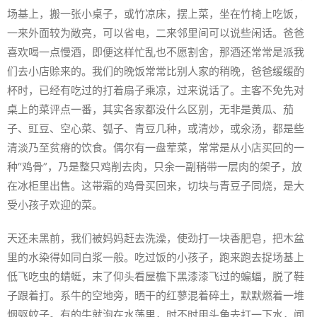
场基上，搬一张小桌子，或竹凉床，摆上菜，坐在竹椅上吃饭，
一来外面较为敞亮，可以省电，二来邻里间可以说些闲话。爸爸
喜欢喝一点慢酒，即便这样忙乱也不愿割舍，那酒还常常是派我
们去小店赊来的。我们的晚饭常常比别人家的稍晚，爸爸缓缓酌
杯时，已经有吃过的打着扇子乘凉，过来说话了。主客不免先对
桌上的菜评点一番，其实各家都没什么区别，无非是黄瓜、茄
子、豇豆、空心菜、瓠子、青豆几种，或清炒，或氽汤，都是些
清淡乃至贫瘠的饮食。偶尔有一盘荤菜，常常是从小店买回的一
种“鸡骨”，乃是整只鸡削去肉，只余一副稍带一层肉的架子，放
在冰柜里出售。这带霜的鸡骨买回来，切块与青豆子同烧，是大
受小孩子欢迎的菜。
天还未黑前，我们被妈妈赶去洗澡，使劲打一块香肥皂，把木盆
里的水染得如同白浆一般。吃过饭的小孩子，跑来跑去捉场基上
低飞吃虫的蜻蜓，末了仰头看屋檐下黑漆漆飞过的蝙蝠，脱了鞋
子跟着打。系牛的空地旁，晒干的红蓼混着碎土，默默燃着一堆
烟驱蚊子。有的牛就泡在水荡里，时不时用头角去打一下水，闻