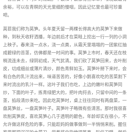
余裕，可以在青暝的天光里细酌慢咽，因此记忆里也最可珍重
吧。
莴苣我们称为莴笋。头年夏天留一两棵长得高大的莴笋下来做
种，到秋天收籽洒播，年边前后才在菜畦上挖出一行一列的小洞
上秧子。春来浇一点水，浇一点粪，从霜天里塌塌的一团紫红抽
成碧绿的苔茎，仿佛都是一时间的事。莴笋上市时，春天还在枝
梢流连未去，绿阴初成，天气犹清。我们砍了莴笋回来，去叶削
皮，切成细丝或薄片清炒，颜色青鲜如玉。莴笋叶掰下来时，会
有白色的乳汁流出来，味道苦苦的，好像小鹅喜欢吃的苦菜割下
来时流出的乳汁一样。这叶子我们也吃，上边的嫩叶和莴笋同
炒，下面的叶子，拣青绿肥大的，把叶肉捋去，只留中间的一条
茎，掐段清炒来吃。因此吃莴笋时，桌上往往同时有两盘菜，一
盘莴笋丝，一盘莴笋叶子。莴笋叶子略微有些清苦。那时我很喜
欢削莴笋皮，喜欢莴笋心几于透明的碧色，年龄却实在很小，不
允许做这样危险的事，只能趁妈妈做事做到一半悄悄来削。握住