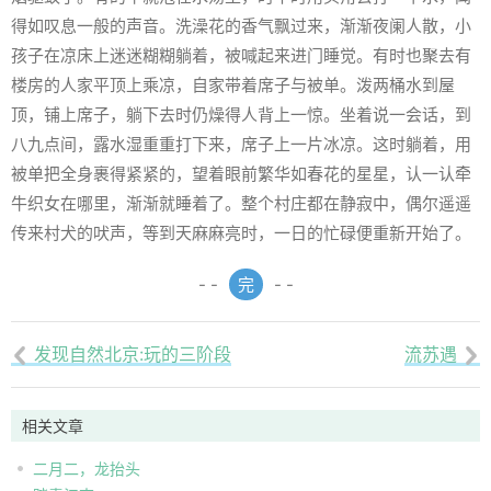
得如叹息一般的声音。洗澡花的香气飘过来，渐渐夜阑人散，小
孩子在凉床上迷迷糊糊躺着，被喊起来进门睡觉。有时也聚去有
楼房的人家平顶上乘凉，自家带着席子与被单。泼两桶水到屋
顶，铺上席子，躺下去时仍燥得人背上一惊。坐着说一会话，到
八九点间，露水湿重重打下来，席子上一片冰凉。这时躺着，用
被单把全身裹得紧紧的，望着眼前繁华如春花的星星，认一认牵
牛织女在哪里，渐渐就睡着了。整个村庄都在静寂中，偶尔遥遥
传来村犬的吠声，等到天麻麻亮时，一日的忙碌便重新开始了。
- -
完
- -
发现自然北京:玩的三阶段
流苏遇


相关文章
二月二，龙抬头