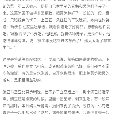
馆的菜，第二天她来，便把自己家里制的素鹅和莴笋圆子带了些
来。这莴笋圆子做得非常精致，把莴笋腌好了，长长的一段，盘
成一只暗绿色的饼子，上面塞一朵红红的干玫瑰花。她向世钧笑
道：‘昨天你在家里吃早饭，我看你连吃了好两只，想着你也许爱
吃。’啸桐看见了也要吃。他吃粥，就着这种腌菜，更是合适，他
吃得津津有味，说：‘多少年没吃到过这东西了！’姨太太听了非常
生气。”
这里是将莴笋圆配粥吃。叶灵凤也说，莴笋圆是送粥的妙品，下
酒亦妙，单作零食也相宜。或者配茶淘饭吃也好。我们那里不常
吃茶淘饭，有的是白水泡饭，白开水也很淡，配上腌莴笋微微的
咸味，是很相得益彰的。
豌豆与蚕豆比莴笋稍晚，差不多于立夏后上市，到小满已接近尾
声。豌豆还是嫩壳的时候，里面一星星米，剥来生吃，有一股津
津的甜味。等到豌豆米饱满，摘回来剥了清炒，或打汤，也有连
青壳子一起用盐水煮了吃的，都是简单的做法。我爱连青壳一起