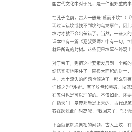
国古代文化中对于死，是一件很郑重的事
在孔子之前，古人一般是“墓而不坟”（
现过认错坟或找不到坟的乌龙事件。因此
坟时才就不会出差错了。当然，一些大的
课本中有一篇《蹇叔哭师》中有一句，“
就是所说的封树。这些便是坟墓在外观上
对于帝王，则把这些要素发展到一个新的
结结实实地围住了一圈很大面积的封土，
树，水土流失的问题也解决了。那么刻有
们称之为“明楼”。有了坟包和墓碑，坟
石五供也是可以理解的。不仅如此，还要
门指天门，皇帝死后是上天的，古代建筑
客在跨过此门时高喊，“我回来了！”只
下面就该解决祭祀的问题。古人上坟，有