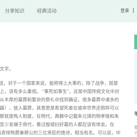
分享知识
经典活动
登录
文字。
是说，对于一个国家来说，能称得上大事的，除了战争，就是
上，该有多么重视。 “事死如事生”，这是中国传统文化中对
从丰厚的墓葬和繁杂的祭礼中找到确证。很多墓葬中诸多的
器），放入墓葬，其意愿是希望死者在彼岸世界还照样可以
那就是殉人制度，在明代，典籍中记载朱元璋的明孝陵和朱
至少发端于商代，看过殷墟妇好墓的人都应该有体会。在
一篇哀悼殉葬秦穆公的三位贤臣的挽诗，相当有名。可以说，中