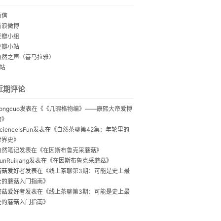
微信
新浪微博
豆瓣小组
豆瓣小站
自然之声（喜马拉雅）
B站
近期评论
ongcuo
发表在《
《几暇格物编》——康熙大帝爱博
物
》
cienceIsFun
发表在《
自然茶聊第42集：年轮里的
世界史
》
自然笔记
发表在《
在因斯布鲁克采蘑菇
》
unRuikang
发表在《
在因斯布鲁克采蘑菇
》
蘑菇爱好者
发表在《
线上茶聊第3期：可能是史上最
全的蘑菇入门指南
》
蘑菇爱好者
发表在《
线上茶聊第3期：可能是史上最
全的蘑菇入门指南
》