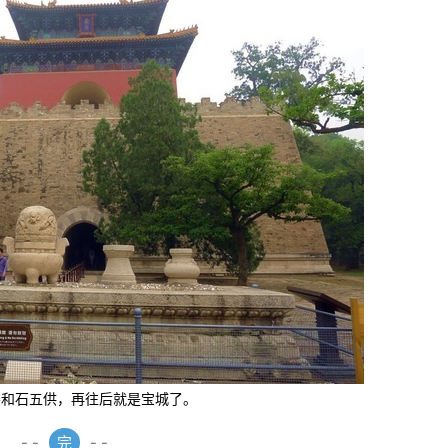
楼和石五供，再往后就是宝城了。
- -
完
- -