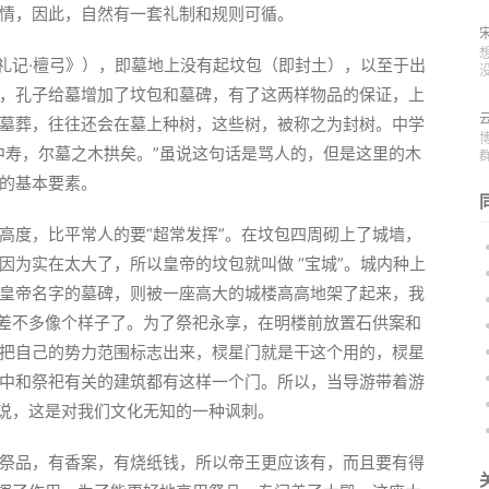
情，因此，自然有一套礼制和规则可循。
《礼记·檀弓》），即墓地上没有起坟包（即封土），以至于出
，孔子给墓增加了坟包和墓碑，有了这两样物品的保证，上
墓葬，往往还会在墓上种树，这些树，被称之为封树。中学
中寿，尔墓之木拱矣。”虽说这句话是骂人的，但是这里的木
的基本要素。
高度，比平常人的要“超常发挥”。在坟包四周砌上了城墙，
因为实在太大了，所以皇帝的坟包就叫做 “宝城”。城内种上
皇帝名字的墓碑，则被一座高大的城楼高高地架了起来，我
就差不多像个样子了。为了祭祀永享，在明楼前放置石供案和
把自己的势力范围标志出来，棂星门就是干这个用的，棂星
中和祭祀有关的建筑都有这样一个门。所以，当导游带着游
能说，这是对我们文化无知的一种讽刺。
祭品，有香案，有烧纸钱，所以帝王更应该有，而且要有得