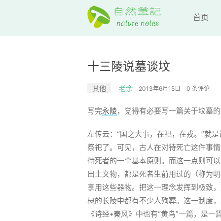
首页
十三陵说墓谈坟
其他
老余
2013年6月15日
0 条评论
写完
永陵
，觉得有必要写一篇关于坟墓的
左传云：“国之大事，在祀，在戎。”就
祭祀了。可见，古人在对待死亡这件事情
待死者的一个基本原则。而这一点则可以
出土文物，都是死者生前用过的（称为明
享用这些器物。把这一理念发挥到极致，
棣的长陵中都有不少人殉葬。这一制度，
《诗经•秦风》中也有“黄鸟”一篇，是