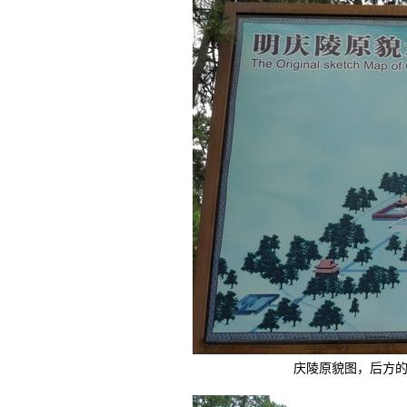
庆陵原貌图，后方