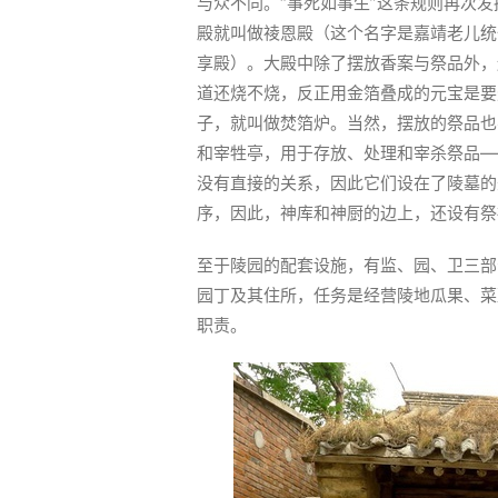
与众不同。“事死如事生”这条规则再次
殿就叫做祾恩殿（这个名字是嘉靖老儿统一
享殿）。大殿中除了摆放香案与祭品外，
道还烧不烧，反正用金箔叠成的元宝是要
子，就叫做焚箔炉。当然，摆放的祭品也
和宰牲亭，用于存放、处理和宰杀祭品—
没有直接的关系，因此它们设在了陵墓的
序，因此，神库和神厨的边上，还设有祭
至于陵园的配套设施，有监、园、卫三部
园丁及其住所，任务是经营陵地瓜果、菜
职责。