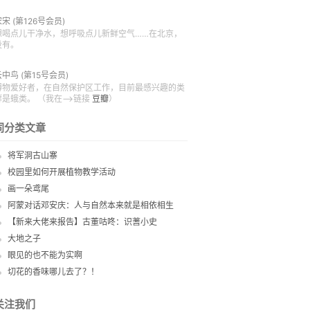
宋宋
(第126号会员)
想喝点儿干净水，想呼吸点儿新鲜空气……在北京，
没有。
云中鸟
(第15号会员)
博物爱好者，在自然保护区工作，目前最感兴趣的类
群是蛾类。 （我在—>链接
豆瓣
）
同分类文章
将军洞古山寨
校园里如何开展植物教学活动
画一朵鸢尾
阿蒙对话邓安庆：人与自然本来就是相依相生
【新来大佬来报告】古董咕咚：识蓍小史
大地之子
眼见的也不能为实啊
切花的香味哪儿去了？！
关注我们