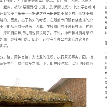
发挥了作用，为了能更好地享用祭品，专门盖了大殿，这座大
起的，祾取“祭而受福”之意，恩“罔极之恩”。其实学名就叫
还有宝座与乐器——据说这些乐器是能不演奏的。纸钱不知
烧的，因此，出于防火的考虑，在殿前专门设有烧金箔的炉
不可能从京城带过来，因此，在祾恩门前还设有神库、神厨
—库和厨应该把功用说得很明了。不过，神库和神厨与祭祀
外面，即祾恩门外。此外，还得有个办公室来管理这套程
祀署。
k
分。监，即神宫监，为太监的住所，执行祭祀事务。园，指
S
蔬等生产，以供祭陵之用。卫，即护陵驻军，以守卫陵寝为
S