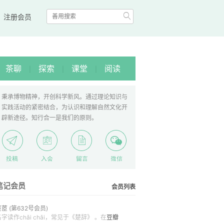

|
注册会员
茶聊
探索
课堂
阅读
|
|
|
秉承博物精神，开创科学新风。通过理论知识与
实践活动的紧密结合，为认识和理解自然文化开
辟新途径。知行合一是我们的原则。
笔记会员
会员列表
茝茝
(第632号会员)
名字读作chǎi chǎi，常见于《楚辞》 。在
豆瓣