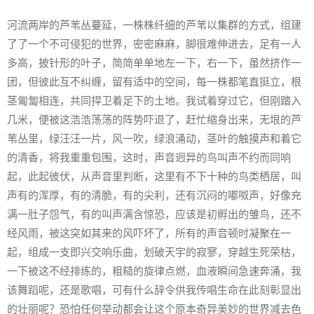
河流两岸的芦苇丛蔓延，一株株纤细的芦苇以集群的方式，组建
了了一个不可侵犯的世界，密密麻麻，脚很难伸进去，足有一人
多高，披针形的叶子，简简单单地左一下，右一下，虽然挤作一
团，但彼此互不纠缠，留有适中的空间，每一株都笔直挺立，根
茎匍匐相连，共同捍卫着足下的土地。我试着穿过它，但刚踏入
几米，便被这浩浩荡荡的阵势吓退了，赶忙缩身出来，无垠的芦
苇丛里，绿汪汪一片，风一吹，绿浪涌动，茎叶的触摸声和着它
的清香，将我重重包围，这时，声音迥异的鸟叫声不约而同响
起，此起彼伏，从声音里判断，这里有不下十种的鸟类栖居，叫
声有的浑厚，有的清脆，有的尖利，还有沉闷的嘟呶声，好像充
满一肚子怨气，有的叫声满含惊恐，应该是初孵出的雏鸟，还不
经风雨，被这突如其来的风吓坏了，所有的声音顿时凝聚在一
起，组成一支即兴交响乐曲，划破天宇的寂寥，穿越生死荣枯，
一下被这不经排练的，粗糙的旋律点燃，血液瞬间急速奔涌，我
该舞蹈呢，还是歌唱，可有什么辞令供我传唱生命在此刻彰显出
的壮丽呢？恐怕任何举动都会让这个原本奇异美妙的世界减去色