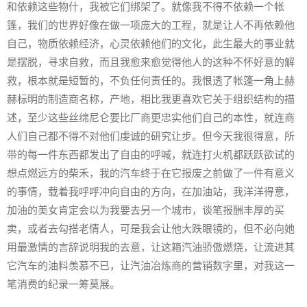
和依赖这些物什，我被它们绑架了。就像我不得不依赖一个帐
篷，我们的世界好像在做一项庞大的工程，就是让人不再依赖他
自己，物质依赖经济，心灵依赖他们的文化，此生最大的事业就
是摆脱，寻求自救，而且我愈来愈觉得他人的这种不怀好意的解
救，根本就是短暂的，不负任何责任的。我恨透了帐篷一角上赫
赫标明的制造商名称，产地，相比我更喜欢它关于组织结构的描
述，至少这些丝绵尼仑要比厂商更忠实他们自己的本性，就连商
人们自己都不得不对他们虔诚的研究让步。但今天我很得意，所
带的每一件东西都发出了自由的呼喊，就连打火机都跃跃欲试的
想点燃远方的柴禾，我的汽车终于在它报废之前做了一件有意义
的事情，载着我呼呼冲向自由的方向，在加油站，我洋洋得意，
加油的美女肯定会以为我要去另一个城市，谈笔报酬丰厚的买
卖，或者去勾搭老情人，可是我会让他大跌眼镜的，但不必向她
用最激情的言辞说明我的去意，让这箱汽油骄傲燃烧，让流进其
它汽车的油料羡慕不已，让汽油冶炼商的营销数字里，对我这一
笔消费的纪录一筹莫展。