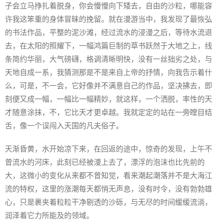
子会立马挣扎着脱身，你会慢慢向下矮去，自由的沙粒，哪能容
许我这笨重的身体冒昧的挽留。就在漫游当中，我发现了最恢弘
的书法作品，平整的泥沙滩，经过流水的浸漫之后，等待水流退
去，在太阳的照耀下，一幅鸿篇巨制的草书跃然于大地之上，线
条简约华丽，大气磅礴，格调清晰明快，没有一丝拙劣之处，与
天地自成一系，我猜测那是不是来自上帝的抒情，向我告示着什
么，可是，不一会，它好像并不满意自己的作品，坚决拂去，即
刻便又成一幅，一幅比一幅精妙，就这样，一个洒脱，率性的天
才随意涂抹，不，它比天才更卓越。我就定定的站在一旁瞠目结
舌，像一个误闯入天国的凡夫俗子。
天渐昏黄，水开始凉下来，在回返的途中，惊奇的发现，上午不
曾流水的河床，此刻已经被漫上去了，漂浮的泡沫也比先前的
大，这微小的变化从来都不曾知觉，看来潮起潮落并不是大海江
流的特权，这里的涨潮每天都悄无声息，没有时令，没有勃勃雄
心，只是裹夹着粒粒干净剔透的沙砾，与无尽的时间缓缓流淌，
润泽着它力所能及的领域。