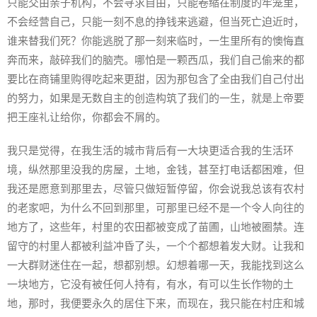
只能交由亲子机构，不会寻求自由，只能卷缩在制度的牢笼里，
不会经营自己，只能一刻不息的挣钱来逃避，但当死亡迫近时，
谁来替我们死？你能逃脱了那一刻来临时，一生里所有的懊悔直
奔而来，敲碎我们的脑壳。哪怕是一颗西瓜，我们自己偷来的都
要比在商铺里购得吃起来更甜，因为那包含了全由我们自己付出
的努力，如果是无数自主的创造构筑了我们的一生，就是上帝要
把王座礼让给你，你都会不屑的。
我只是觉得，在我生活的城市背后有一大块更适合我的生活环
境，纵然那里没我的房屋，土地，金钱，甚至打电话都困难，但
我还是愿意到那里去，尽管只做短暂停留，你会说我总该有农村
的老家吧，为什么不回到那里，可那里已经不是一个令人向往的
地方了，这些年，村里的农田都被变成了苗圃，山地被圈禁。连
留守的村里人都被利益冲昏了头，一个个都想着发大财。让我和
一大群财迷住在一起，想都别想。幻想着哪一天，我能找到这么
一块地方，它没有被任何人持有，有水，有可以生长作物的土
地，那时，我便要永久的居住下来，而现在，我只能在村庄和城