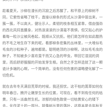
趁着夏天，沙柳在漫长的沉寂之后苏醒了，和平原上的柳树不
同，它索性省略了枝干，直接以柳条的形式从沙漠中冒出来，一
簇一簇，不以高大，健壮示人，柔韧的枝条相互紧靠，借由强劲
的西北风捋直腰身，对热浪滚滚的沙漠毫不畏惧，但又贴心的护
着每一粒沙尘被风卷起，既顺从又抗拒。他们是怎样在如此酷热
的不毛之地生存下来的呢，看那柳条密集的丛林里，一大堆似毛
毛虫的沙粒种子，遍地都是。聪明绝顶的沙柳啊，这似毛毛虫的
种子，不知被多少喜欢蛮干而又心急的甲虫，带回它湿润的洞
里，而后舒舒服服的开始发芽生根。自然之手怎样造就了这一颗
诡计多端的心啊，一个简单的，没有任何伤害的谋略便化解了一
切危机。
就在去年冬天满目荒草的时候，我还担忧，这干枯的蒿草如何在
明年春日，腾开让嫩芽生长的位置，可现在，看不到有任何的枯
黄，只有一派盎然生机。浓郁的绿色致使一切枯黄安心的矮下
去，化作泥土的一部分。就像树丛里的落叶，这原本是去年秋天