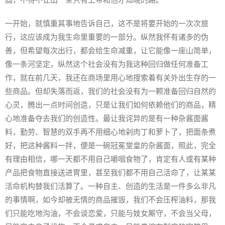
一开始，就慎重其事地告诉自己，这不是将要开始的一次次旅
行，这应该成为我生命里重要的一部分。纵然我怀有诸多的伪
善，但希望每次出行，都会给生命减重，让它能像一座山简单，
像一条河坚定，纵然这个社会没有为我这种回归做任何准备工
作，就在前几天，我还在商场里用心地搜索着有关外出生存的一
些商品。但却失落而返，我们的社会没有为一颗准备回归自然的
心灵，腾出一点时间创造，只是让我们如何依赖他们的商品，精
心地准备夺去我们的创造性。最让我诧异的是有一种杂酱面酱
料，勤劳、智慧的双手再不用细心地剁肉丁和萝卜了，把面条煮
好，把这种酱料一拌，便是一碗冠冕堂皇的杂酱面，照此，完全
有理由相信，哪一天都不用自己嚼咽食物了，肯定有人或有某种
产品把食物直接送进胃里，甚至我们都不用自己活命了，让某某
活命机构替我们活算了。一种自主、创造的生活是一件多么非凡
的事情啊，如今却被无情的商品摧毁，我们不会压榨油料，那我
们只能吃地沟油，不会谈恋爱，只能与妓女厮守，不会当父母，