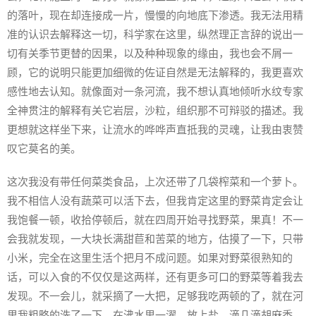
的落叶，现在却连接成一片，慢慢的向地底下渗透。我无法用精
准的认识去解释这一切，科学家在这里，纵然理正言辞的说出一
切有关季节更替的因果，以及种种现象的缘由，我也会不屑一
顾，它的说明只能更加细微的佐证自然是无法解释的，我更喜欢
感性地去认知。就像面对一条河流，我不想认真地倾听水纹专家
全神贯注的解释有关它岩层，沙粒，组织那不可辩驳的描述。我
更想就这样坐下来，让流水的哗哗声直抵我的灵魂，让我由衷赞
叹它莫名的美。
这次我没有带任何菜类食品，上次还带了几袋榨菜和一个萝卜。
我不相信人没有蔬菜可以活下去，但我肯定这里的野菜肯定会让
我饱餐一顿，收拾停顿后，就在四周开始寻找野菜，果真！不一
会我就发现，一大块长满甜苣和苦菜的地方，估摸了一下，只带
小米，完全在这里生活个把月不成问题。如果对野菜很熟知的
话，可以入食的不仅仅是这两样，还有更多可口的野菜等着我去
发现。不一会儿，就采摘了一大把，足够我吃两顿的了，就在河
里我粗略的洗了一下，在沸水里一濯，放上盐，滴几滴胡麻香