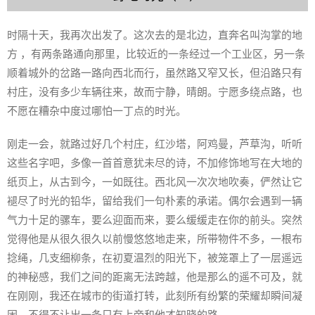
时隔十天，我再次出发了。这次去的是北边，直奔名叫沟掌的地
方 ，有两条路通向那里，比较近的一条经过一个工业区，另一条
顺着城外的岔路一路向西北而行，虽然路又窄又长，但沿路只有
村庄，没有多少车辆往来，故而宁静，晴朗。宁愿多绕点路，也
不愿在糟杂中度过哪怕一丁点的时光。
刚走一会，就路过好几个村庄，红沙塔，阿鸡曼，芦草沟，听听
这些名字吧，多像一首首意犹未尽的诗，不加修饰地写在大地的
纸页上，从古到今，一如既往。西北风一次次地吹奏，俨然让它
褪尽了时光的铅华，留给我们一句朴素的承诺。偶尔会遇到一辆
气力十足的骡车，要么迎面而来，要么缓缓走在你的前头。突然
觉得他是从很久很久以前慢悠悠地走来，所带物件不多，一根布
捻绳，几支细柳条，在初夏温烈的阳光下，被笼罩上了一层遥远
的神秘感，我们之间的距离无法跨越，他是那么的遥不可及，就
在刚刚，我还在城市的街道打转，此刻所有纷繁的荣耀却瞬间凝
固，不得不让出一条只有上帝和他才知晓的路。