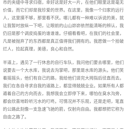
市的夹缝中寻求归宿，幸好这是好大一片，在他们眼里这是毫无
价值，而它们却是我珍爱的世界。在这里，我像一个归家的远行
人，这里摸不够，那里看不厌。哪儿都有一种难以诉说的美，就
让我暂时放纵一下吧，让眼前的山山峁峁依然能清晰的辨认，我
仍旧是那个调皮捣蛋的谁谁谁。仔细看看吧，在我们的社会里，
凡是被抛弃了的东西都是真正值得我们拥有的。我愿做一个拾破
烂人，捡起真理，美德，良心和自然。
半道上，遇见了一行休息的自行车队，我问他们要去哪里，他们
说要去一个大水库，我说去沟掌吧，那里是水库的源头。他们笑
着摇摇头，他们有自己的路，我给他们竖完大拇指后径直而去。
我们在各自寻求自我的道路上，都显得兢兢业业。如果所有人都
遁着自己的方向而去，我想我会立即停下来，哪怕在臭水沟旁，
都会欣喜地聆听污水的叮咚。可情况并不乐观，还是走吧，笔直
的公路此刻像一支急速飞驰的箭，仅射向自由。我都想把它称为
自由之路了。