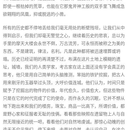
即使一根枯掉的荒草，也能在它那鬼斧神工般的双手里飞舞成急
欲翱翔的凤凰，抑或脱逃的小兽。
所有的历史都不停地丢给我们毫无用处的断壁残垣，让我们从中
得到启示，但我们却毫无警觉之心，继续着历史的悲哀，总以为
手里的摩天大楼会永世不倒，万古流芳，可永恒而被称之为美的
东西，不是建筑，律法，名利。凡是此种都将被迅速埋葬或坍
塌。历史已经证明的再清楚不过，布满在这片土地上模糊的遗
址，城墙，我们的人类学家，考古家在这上面还没有学会真正的
思考，他只是用自己简单的头脑推测，笨拙的铁铲挖掘，把古人
用来剔牙的玉器举过头顶，大呼价值连城。他们认为，时间只是
赋予了挖掘出的物件的价值，年代愈久，价值愈大，但这些物件
只是在它的时代完成了它的使命，而作永久的沉眠，它并不想从
地下跑出来和我们的楼房，珠宝，商品一比高下，所谓价值，都
是野心家和征服者无耻的伎俩。看看那些映照在遗留物上人与自
然无限接近的统一吧，看看他们对自然地虔诚。那惊心动魄的创
造无不启示我们，停下来吧，去面对自然，去认识自己。在这个