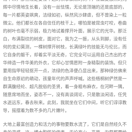
辉中尽情地生长着，没有一丝怯懦，无论是顶端的还是底部的，
每一片都英姿飒爽，洁绿如初，纵然风沙肆虐，但不曾染上一粒
微尘。他们都长在各自信任的枝干上，哪怕是被昆虫叮咬，卷曲
的树叶也毫不示弱，极力地试着撑开叶面，展示它的光华。那泛
白，布满裂纹的树皮，面对它，我为之一振，从头到脚，没有任
何的变幻莫测，一棵树撑开树枝，长满绿叶的技能无与伦比，而
它自身的躯干，却着实平淡无奇，它完全可以运用自己杰出的才
华缔造一件华美的外衣，它却心甘情愿附一身糙裂的装饰。但只
要用指甲轻轻抠开一点，浓绿的色泽便凸显出来，那种绿仿佛来
自生命原初的萌动，孩童年代的声声呼喊。这些梧桐树俨然是一
群满腹经纶、超凡脱俗的圣贤，着一身粗布麻衣，在河畔一隅，
随意席地而坐，姿态不一，没有高谈阔论，只是散淡闲适，任凭
水逝远东，春去秋来。此刻，我就坐在它们中间，听它们谆谆教
导，摇摆着为数不多的几片嫩叶。
大地上最富创造力和活力的事物要数水流了，它们是自然经久不