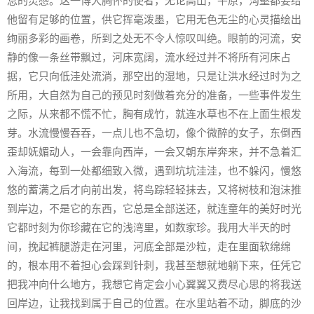
息的灵感。这一博大胸怀的使者，无论高山，平原，沟壑都要给
他留有足够的位置，供它挥毫泼墨，它用无色无尘的心灵描绘出
绚丽多彩的画卷，所到之处无不令人惊叹叫绝。眼前的河流，安
静的像一条丝带飘过，河床宽阔，流水经过并不将所有河床占
据，它只向低洼处流淌，那空出的湿地，只是让洪水经过时为之
所用，大自然为自己的预见时刻做着充分的准备，一些事件发生
之际，从来都不慌不忙，胸有成竹，就连水草也不在上面生根发
芽。水流慢慢吞吞，一点儿也不急切，像个微醉的女子，东倒西
歪却妩媚动人，一会靠向西岸，一会又朝东岸奔来，并不急着汇
入海流，每到一处都细致入微，遇到坑坑洼洼，也不躲闪，慢悠
悠的蓄满之后才向前出发，将鸟踪轻轻抹去，又将树枝和泡沫推
到岸边，不是它的东西，它总是全部送还，就连童年的美好时光
它都时刻为你珍藏在它的浅湾里，如数家珍。我用大半天的时
间，挽起裤腿游走在河里，河底全部是沙粒，走在里面软绵绵
的，根本用不着担心会踩到针刺，我甚至想就地躺下来，任凭它
把我冲向什么地方，我想它肯定会小心翼翼又费尽心思的将我送
回岸边，让我找到属于自己的位置。在水里站着不动，脚底的沙