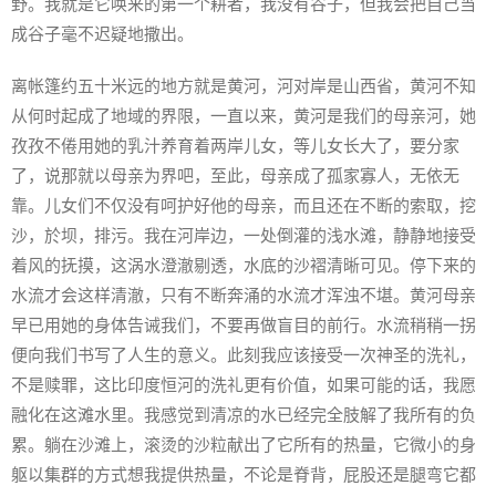
野。我就是它唤来的第一个耕者，我没有谷子，但我会把自己当
成谷子毫不迟疑地撒出。
离帐篷约五十米远的地方就是黄河，河对岸是山西省，黄河不知
从何时起成了地域的界限，一直以来，黄河是我们的母亲河，她
孜孜不倦用她的乳汁养育着两岸儿女，等儿女长大了，要分家
了，说那就以母亲为界吧，至此，母亲成了孤家寡人，无依无
靠。儿女们不仅没有呵护好他的母亲，而且还在不断的索取，挖
沙，於坝，排污。我在河岸边，一处倒灌的浅水滩，静静地接受
着风的抚摸，这涡水澄澈剔透，水底的沙褶清晰可见。停下来的
水流才会这样清澈，只有不断奔涌的水流才浑浊不堪。黄河母亲
早已用她的身体告诫我们，不要再做盲目的前行。水流稍稍一拐
便向我们书写了人生的意义。此刻我应该接受一次神圣的洗礼，
不是赎罪，这比印度恒河的洗礼更有价值，如果可能的话，我愿
融化在这滩水里。我感觉到清凉的水已经完全肢解了我所有的负
累。躺在沙滩上，滚烫的沙粒献出了它所有的热量，它微小的身
躯以集群的方式想我提供热量，不论是脊背，屁股还是腿弯它都