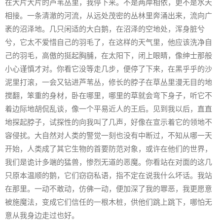
在大片大片的芦苇丛里，我停下来。不是两岸相依，更不是水天
相接。一条清澈的河流，从远处茂密的丛林里奔涌出来，流向广
袤的沼泽地。几只闲适的大白鹅，在沼泽的空地处，浑身脏兮
兮，它太不爱惜自己的羽毛了，在这样的天气里，他应该洗净自
己的羽毛，高傲的挺起胸脯，在太阳下，闭上眼睛，像绅士那般
小心谨慎才对。你看它没等走几步，便停了下来，在黑乎乎的沙
泥里打滚，一会又钻进芦苇丛，修长的脖子在草丛里漫无目的地
搅翻，笨重的身材，卧在哪里，哪里的草就会弯下身子，听它不
着边际地胡侃乱谈，像一个平易近人的王后。见到我以后，直直
地探起脖子，试探性的向我叫了几声，好像在宣示着它的领地不
容侵扰。大自然对人类的警觉一刻也没有中断过，不知从哪一天
开始，人类成了其它生物的首要防范对象，或许在他们的世界，
我们是诡计多端的猛兽，惨烈无道的恶魔。你看站在对面的这几
只原本温顺的鹅，它们窃窃私语，指不定在说我什么坏话。我站
在那里。一动不敢动，仿佛一动，便加深了我的罪恶，我更愿意
被施魔法，变成它们信任的一根木桩，供他们跳上跳下，哪怕无
意从我身边走过也好。