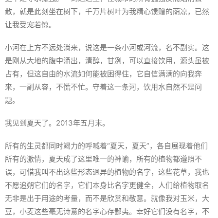
散，就是此刻坐在树下，千万片树叶为我精心馈赠的荫凉，已然
让我受宠若惊。
小河在上方不远处淌来，说这是一条小河或河流，名不副实。这
是刚从大地的腹中涌出，清醇，甘冽，可以直接饮用，源头虽被
占有，但这自由的水流如何能被困得住，它自信满满的向我奔
来，一副从容，不慌不忙。守着这一条河，饮用水自然不是问
题。
我见到夏天了。2013年五月末。
所有的生灵都同时竭力的呼喊着“夏天，夏天”，各自展现着他们
所有的激情，夏天成了这里唯一的神谕，所有的植物都遵照不
误，可惜我叫不出这些形态迥异的植物的名字，这些花草，我也
不愿追朔它们的名字，它们本身比名字更健全，人们给植物取名
无非是出于用途的考量，而不是欣赏和敬意。就像我对玉米，大
豆，小麦这些毫无诗意的名字心存鄙夷。幸好它们没有名字，不