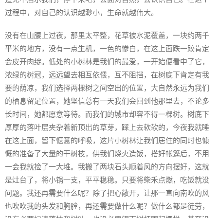
过程中，对自己的认识越渺小，生命就越伟大。
没有在山腰上过夜，那里太平整，花草被水泥覆盖，一块约两千
平米的地方，没有一点生机，一色的惨白，在这上面跌一跤肯定
会皮开肉绽。低处的小树林是我们的最爱，一开始便看中了它，
浓绿的树冠，远远望去相互依偎，互不阻挡，在树底下肯定有我
要的荫凉，我们选择两棵树之间空出的位置，大自然永远为我们
的栖息留足位置，她坚信总有一天我们会回到他那里去，不论多
长时间，她都愿意等待。而我们的城市却容不得一棵树。树底下
厚厚的落叶层夹杂着新顶出的草芽，踩上去软软的，今夜我就睡
在这上面，留下惬意的呼吸，这片小树林让我们居住的同时也慷
慨的准备了大量的干树枝，供我们烧火造饭，搭好帐篷后，不用
一会我就捡了一大堆。我搬了两块石头顺着风的方向摆好，这就
是灶台了，将小锅一支，平平稳稳。只要将柴禾点燃，吃饭就没
问题。我还再需要什么呢？除了把心敞开，让那一直向南吹的风
也吹吹我的头发和胸膛，再还需要做什么呢？做什么都是徒劳，