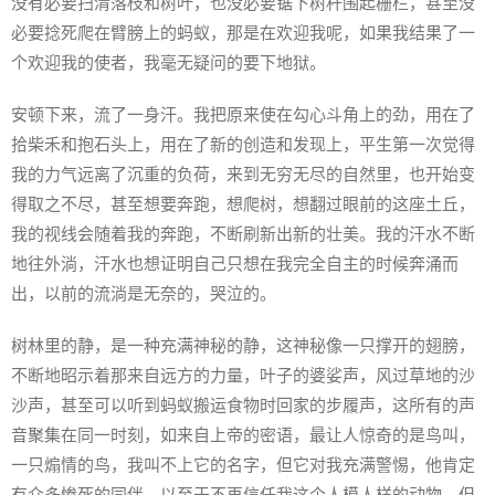
没有必要扫清落枝和树叶，也没必要锯下树杆围起栅栏，甚至没
必要捻死爬在臂膀上的蚂蚁，那是在欢迎我呢，如果我结果了一
个欢迎我的使者，我毫无疑问的要下地狱。
安顿下来，流了一身汗。我把原来使在勾心斗角上的劲，用在了
拾柴禾和抱石头上，用在了新的创造和发现上，平生第一次觉得
我的力气远离了沉重的负荷，来到无穷无尽的自然里，也开始变
得取之不尽，甚至想要奔跑，想爬树，想翻过眼前的这座土丘，
我的视线会随着我的奔跑，不断刷新出新的壮美。我的汗水不断
地往外淌，汗水也想证明自己只想在我完全自主的时候奔涌而
出，以前的流淌是无奈的，哭泣的。
树林里的静，是一种充满神秘的静，这神秘像一只撑开的翅膀，
不断地昭示着那来自远方的力量，叶子的婆娑声，风过草地的沙
沙声，甚至可以听到蚂蚁搬运食物时回家的步履声，这所有的声
音聚集在同一时刻，如来自上帝的密语，最让人惊奇的是鸟叫，
一只煽情的鸟，我叫不上它的名字，但它对我充满警惕，他肯定
有众多惨死的同伴，以至于不再信任我这个人模人样的动物，但