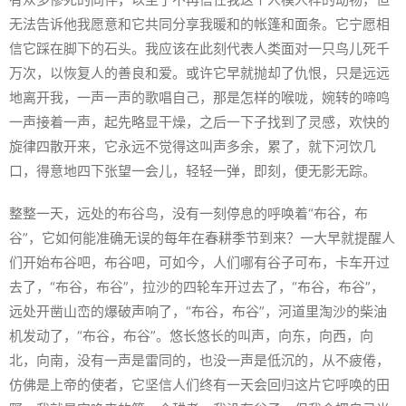
无法告诉他我愿意和它共同分享我暖和的帐篷和面条。它宁愿相
信它踩在脚下的石头。我应该在此刻代表人类面对一只鸟儿死千
万次，以恢复人的善良和爱。或许它早就抛却了仇恨，只是远远
地离开我，一声一声的歌唱自己，那是怎样的喉咙，婉转的啼鸣
一声接着一声，起先略显干燥，之后一下子找到了灵感，欢快的
旋律四散开来，它永远不觉得这叫声多余，累了，就下河饮几
口，得意地四下张望一会儿，轻轻一弹，即刻，便无影无踪。
整整一天，远处的布谷鸟，没有一刻停息的呼唤着“布谷，布
谷”，它如何能准确无误的每年在春耕季节到来？一大早就提醒人
们开始布谷吧，布谷吧，可如今，人们哪有谷子可布，卡车开过
去了，“布谷，布谷”，拉沙的四轮车开过去了，“布谷，布谷”，
远处开凿山峦的爆破声响了，“布谷，布谷”，河道里淘沙的柴油
机发动了，“布谷，布谷”。悠长悠长的叫声，向东，向西，向
北，向南，没有一声是雷同的，也没一声是低沉的，从不疲倦，
仿佛是上帝的使者，它坚信人们终有一天会回归这片它呼唤的田