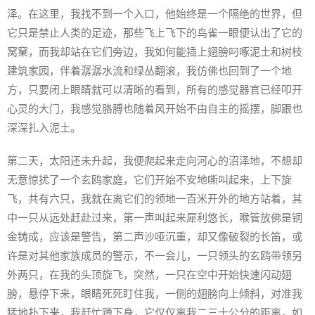
泽。在这里，我找不到一个入口，他始终是一个隔绝的世界，但
它只是禁止人类的足迹，那些飞上飞下的鸟雀一眼便认出了它的
窝窠，而我却站在它们旁边，我如何能插上翅膀叼啄泥土和树枝
建筑家园，伴着潺潺水流和绿丛翻滚，我仿佛也回到了一个地
方，只要闭上眼睛就可以清晰的看到，所有的感觉器官已经叩开
心灵的大门，我感觉胳膊也随着风开始不由自主的摇摆，脚跟也
深深扎入泥土。
第二天，太阳还未升起，我便爬起来走向河心的沼泽地，不想却
无意惊扰了一个玄鸥家庭，它们开始不安地嘶叫起来，上下旋
飞，共有六只，我就在离它们的领地一百米开外的地方站着，其
中一只从远处赶赴过来，第一声叫起来犀利悠长，喉管放佛是铜
金铸成，应该是警告，第二声沙哑沉重，却又像破裂的长笛，或
许是对其他家族成员的警示，不一会儿，一只领头的玄鸥带领另
外两只，在我的头顶旋飞，突然，一只在空中开始快速闪动翅
膀，悬停下来，眼睛死死盯住我，一侧的翅膀向上倾斜，对准我
猛地扑下来，我赶忙蹲下身，它仅仅离我二三十公分的距离，如