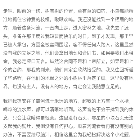
走吧，眼前的一切，树有树的位置，草有草的归宿，小鸟都能精
准地抓住它钟爱的枝桠，啾啾欢鸣。我还没能找到一个栖居的地
方，顺着这条河流，一直向上走，进入密林之地。我先去了源
头，准备在那里度过我短暂而快乐的时日，到了才发现，那里早
已被人承包，方圆全被丝网围起，容不得任何人踏入，这里显然
没有我的立足之地，他们会拿出地契和合同书，如果要我付出租
金，我必定哑口无言。纵然这合同不是和上帝所立，如果是和上
帝的合约，那我的到来，他们肯定会欣然接受的。我又往回折返
了些路程，在他们的地盘之外的小树林里落定了脚。这里没有地
界，也没有主人。没有人的地方，肯定会让我随意立足的。
我把帐篷安在了离河流十米远的地方，超我的上方有一个水槽，
哗哗的流水声，都可以清晰地听到。这声音绝不会干扰到我的休
息，只会让我睡得更惬意。这里没有石头，零星的小块石头无法
支起我的锅灶，我倒没有任何担心，顺着河流看看再有没有别的
办法，不需要绞尽脑汁，相信这里会为我轻松解决这个小难题，