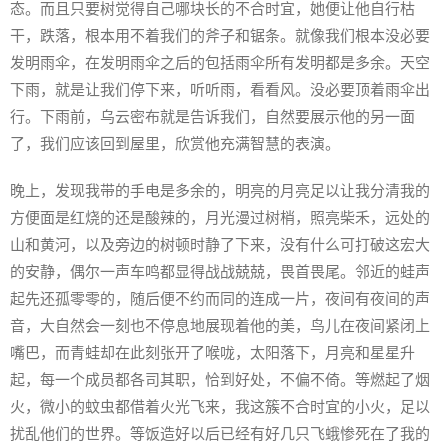
态。而且只要树觉得自己哪块长的不合时宜，她便让他自行枯
干，跌落，根本用不着我们的斧子和锯条。就像我们根本没必要
发明雨伞，在发明雨伞之后的包括雨伞所有发明都是多余。天空
下雨，就是让我们停下来，听听雨，看看风。没必要顶着雨伞出
行。下雨前，乌云密布就是告诉我们，自然要展示他的另一面
了，我们应该回到屋里，欣赏他充满智慧的表演。
晚上，发现我带的手电是多余的，明亮的月亮足以让我分清我的
方便面是红烧的还是酸辣的，月光漫过树梢，照亮柴禾，远处的
山和黄河，以及旁边的树顿时静了下来，没有什么可打破这宏大
的安静，偶尔一声车鸣都显得战战兢兢，畏首畏尾。邻近的蛙声
起先还孤零零的，随后便不约而同的连成一片，夜间有夜间的声
音，大自然会一刻也不停息地展现着他的美，鸟儿在夜间紧闭上
嘴巴，而青蛙却在此刻张开了喉咙，太阳落下，月亮和星星升
起，每一个成员都各司其职，恰到好处，不偏不倚。等燃起了烟
火，微小的蚊虫都借着火光飞来，我这簇不合时宜的小火，足以
扰乱他们的世界。等饭造好以后已经有好几只飞蛾惨死在了我的