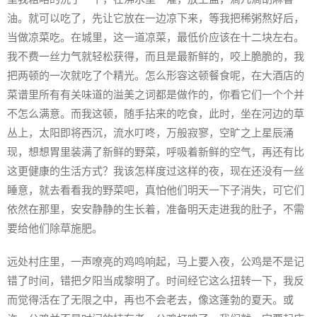
油。就可以吃了，先让它放在一边凉下来，等我把稀粥熬好后，
当做凉菜吃。在城里，这一道凉菜，最低价应该在十二块左右。
我不费一丝力气就轻松获得，而且是最新鲜的，咬上脆脆的，我
把两顿的一次就吃了个精光。怎么形容这顿餐食呢，在大酒店的
菜谱里所有有关味道的溢美之词都是做作的，你看它们一个个并
不怎么满意。而我这顿，随手拈来的吃食，此时，坐在河边的草
丛上，太阳即将西沉，流水叮咚，万般寂寥，空旷之上星辰涌
现，想想胃里装满了新鲜的野菜，呼吸着新鲜的空气，再还有比
这更健康的生活方式？我该怎样度过这样的夜，现在还没有一丝
睡意，就去看看我的野菜吧，真怕他们明天一下子消失，可它们
依然在那里，安安静静的生长着，准备明天走进我的肚子，不需
要给他们除草施肥。
远处村庄里，一声嘹亮的鸡鸣响起，马上要入夜，公鸡是不是记
错了时间，错把夕阳当成黎明了。时间经它这么扭转一下，我反
而觉得活在了无限之中，再也不会老去，像这蓬勃的夏天。或