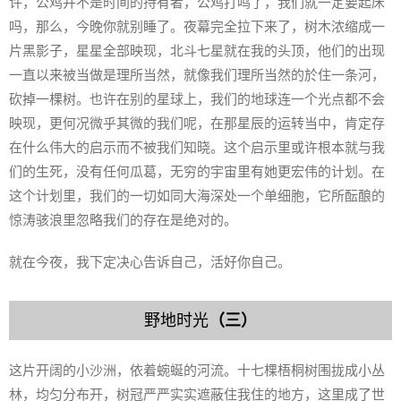
许，公鸡并不是时间的持有者，公鸡打鸣了，我们就一定要起床
吗，那么，今晚你就别睡了。夜幕完全拉下来了，树木浓缩成一
片黑影子，星星全部映现，北斗七星就在我的头顶，他们的出现
一直以来被当做是理所当然，就像我们理所当然的於住一条河，
砍掉一棵树。也许在别的星球上，我们的地球连一个光点都不会
映现，更何况微乎其微的我们呢，在那星辰的运转当中，肯定存
在什么伟大的启示而不被我们知晓。这个启示里或许根本就与我
们的生死，没有任何瓜葛，无穷的宇宙里有她更宏伟的计划。在
这个计划里，我们的一切如同大海深处一个单细胞，它所酝酿的
惊涛骇浪里忽略我们的存在是绝对的。
就在今夜，我下定决心告诉自己，活好你自己。
野地时光
（三）
这片开阔的小沙洲，依着蜿蜒的河流。十七棵梧桐树围拢成小丛
林，均匀分布开，树冠严严实实遮蔽住我住的地方，这里成了世