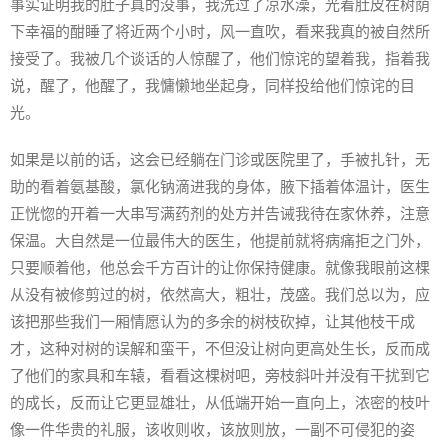
事实证明我的肚子真的没事，我洗过了凉水澡，光着肚皮在树荫
下幸福的酣睡了将近两个小时，风一直吹，看来我真的被自然所
接受了。我被几个谈话的人惊醒了，他们惊诧的望着我，指着我
说，醒了，他醒了，我慵懒地坐起身，同样投给他们惊诧的目
光。
如果是以前的话，这会已经躺在门诊或医院里了，手被扎针，无
助的看着氨基酸，氯化钠滴进我的身体，腋下插着体温计，医生
正恍惚的开着一大串写满药剂的处方并告诫我待在家休养，注意
保温。大自然是一位最伟大的医生，他提前就将病痛拒之门外，
只要顺着他，他总会千方百计的让你保持健康。就像我眼前这棵
从没有被修剪过的树，依然高大，粗壮，茂盛。我们总以为，应
该把那些我们一厢情愿认为的多余的树枝砍掉，让其他枝干成
才，这种对树的误解和蛮干，不但没让树向更高处生长，反而成
了他们的家具和车辕，看看这棵树吧，旁枝斜叶并没有干扰到它
的成长，反而让它更显雄壮，从低端开始一直向上，浓密的枝叶
像一件华贵的礼服，该收则收，该放则放，一副不可侵犯的姿