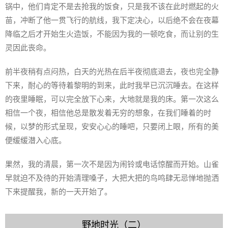
锅中，他们肯定不是去抢我的饭食，只是我不该在此时燃起的火
苗，冲断了他一贯飞行的航线，我下定决心，以后绝不会在夜幕
降临之后才开始生火造饭，不能因为我的一顿吃食，而让别的生
灵因此丧命。
前半夜稍有点闷热，白天的光热在后半夜彻底退去，夜也完全静
下来，耐心的等待着黎明的到来，此时我早已沉沉睡去。在这样
的夜里睡眠，可以完全放下心来，大地就是我的床。第一次这么
相信一个夜，相信他总是散发着无穷的想象，在我们睡着的时
候，以梦的形式呈现，安安心心的睡吧，只要闭上眼，所有的美
便缓缓潜入心底。
果然，我的清晨，第一次不是因为闹铃或电话惊醒而开始。山雀
早就迫不及待的开始清理嗓子，大把大把的鸟鸣肆无忌惮地抛洒
下来提醒我，新的一天开始了。
野地时光（二）