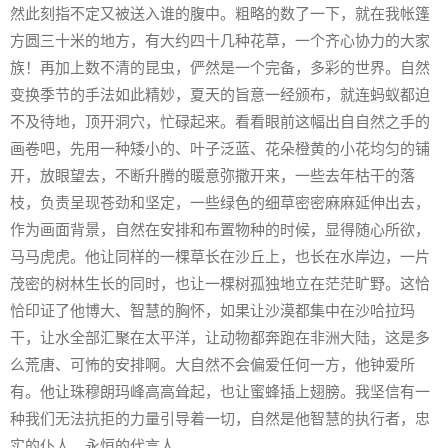
然此刻指不定又被送入谁的腹中。粗略的数了一下，就在我帐篷
方圆三十米的地方，有大约四十几种花草，一个齐心协力的大家
族！再加上数不清的昆虫，俨然是一个完备，多彩的世界。自然
变换季节的手法如此精妙，夏天的旨意一经颁布，就连蚂蚁都迫
不及待地，顶开洞穴，忙碌起来。看看眼前这幅出自自然之手的
画卷吧，先用一种矮小的、叶子泛蓝、花朵橙黄的小花均匀的铺
开，放眼望去，不断升腾的暖意弥撒开来，一些去年枯干的落
枝，负责呈现苍劲和坚定，一些绿色的细草密密麻麻延伸出去，
作为画面背景，自然在安排和布置物种的时候，显得随心所欲，
马马虎虎。他让同样的一棵草长在沙丘上，也长在水岸边，一片
茂密的树林生长的同时，也让一棵树孤独地立在茫茫旷野。这恰
恰印证了他博大、智慧的胸怀，如果让沙漠都集中在沙哈拉玛
干，让水全部汇聚在太平洋，让动物都奔跑在非洲大陆，这是多
么荒唐、可怖的安排啊。大自然不会偏爱任何一方，他钟爱所
有。他让珠穆朗玛峰高高耸起，也让蜜蜂插上翅膀。我坚信有一
种我们无法抗拒的力量引导着一切，自然是他智慧的执行者，忠
实的仆人，永恒的代言人。