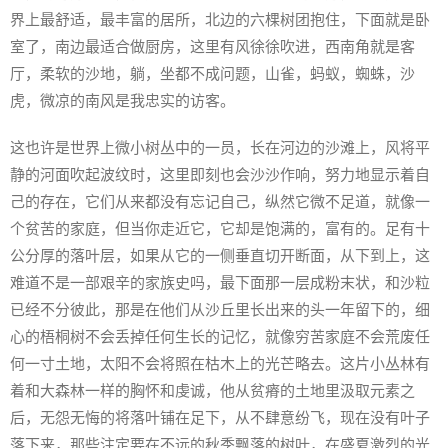
界上最舒适，最丰富的居所，北边的六棵树团抱住，下面就是卧
室了，南边最适合做厨房，这里有风徐徐吹进，西南角就是客
厅，柔软的沙地，躺，坐都不成问题，山雀，蚂蚁，蜘蛛，沙
虎，微凉的南风是我忠实的访客。
这也许是世界上微小树丛中的一员，长在河边的沙滩上，风将平
静的河面吹起波纹时，这里即刻也会沙沙作响，努力地显示着自
己的存在，它们从来都没有忘记自己，纵然它微不足道，就像一
个贫苦的家庭，但当你走近它，它却是饱满的，富有的。足有十
公分厚的落叶层，如果从它的一侧垂直切开断面，从下到上，这
难道不是一部艰辛的家族史吗，最下面那一层成粉末状，和沙粒
已经不分彼此，那是在他们从沙丘里长出来的头一年留下的，细
心的梧桐树不会丢掉任何生长的记忆，就像穷苦家庭不会荒废任
何一寸土地，太阳不会将照在枯木上的光芒略去。这片小丛林有
着和大森林一样的胸怀和虔诚，他从贫瘠的土地里汲取元素之
后，无怨无悔的将落叶铺在足下，从不肆意纷飞，现在没有叶子
落下来，那些注定要在不远的秋季飘落的树叶，在盛夏激烈的光