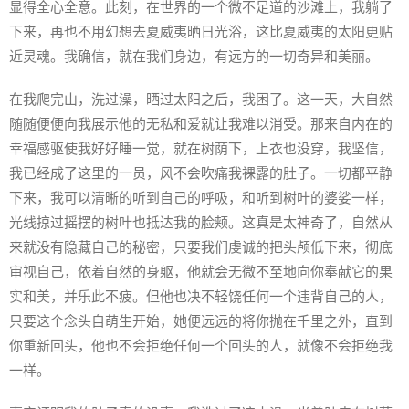
显得全心全意。此刻，在世界的一个微不足道的沙滩上，我躺了
下来，再也不用幻想去夏威夷晒日光浴，这比夏威夷的太阳更贴
近灵魂。我确信，就在我们身边，有远方的一切奇异和美丽。
在我爬完山，洗过澡，晒过太阳之后，我困了。这一天，大自然
随随便便向我展示他的无私和爱就让我难以消受。那来自内在的
幸福感驱使我好好睡一觉，就在树荫下，上衣也没穿，我坚信，
我已经成了这里的一员，风不会吹痛我裸露的肚子。一切都平静
下来，我可以清晰的听到自己的呼吸，和听到树叶的婆娑一样，
光线掠过摇摆的树叶也抵达我的脸颊。这真是太神奇了，自然从
来就没有隐藏自己的秘密，只要我们虔诚的把头颅低下来，彻底
审视自己，依着自然的身躯，他就会无微不至地向你奉献它的果
实和美，并乐此不疲。但他也决不轻饶任何一个违背自己的人，
只要这个念头自萌生开始，她便远远的将你抛在千里之外，直到
你重新回头，他也不会拒绝任何一个回头的人，就像不会拒绝我
一样。