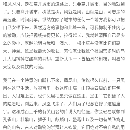
和风习习，走在离开城市的道路上，只要离开城市，目的地就到
了。只要离开城市，树就是树，风就是风，山就是山，可想走的
再远些，时间尚早，纵然在除了城市的任何一个地方我都可以把
自己安顿下来，纵然远方的事物和此处一样，可我抑制不住内心
的激动，应该把视线拉得更长，拉得越长，我就越清醒自己是多
么的渺小，就越能明白我和一滴水、一棵小草并没有比它们高
大，神圣。这是我最大的收获。索性就让我这个被囚禁多时的鸟
儿大胆抖抖它酸痛的羽翅。重新认识一下曾栖息的树枝，叫嚣的
天空以及啜饮的河流。
我们在一个诗意的山脚扎下来，凤凰山，传说很久以前，一只凤
凰在这里生活，放眼百里，数这座山高，山顶被四周的断崖包
围，人很难上去，也许凤凰把巢穴做在这里，是由于它识破了人
的险恶吧，到后来，凤凰飞走了，人们为了纪念它修了这座庙
宇。这和成百上千的有关山名的传说大相径庭，你会轻易联想到
孔雀山，杜鹃山，狮子山，麒麟山，鳌鼋山以及一切有关飞禽走
兽的山名，古人对动物的崇拜让人钦敬，它们绝对不会自私的用