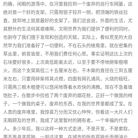
的确，闲暇的游荡中，在河里我捡到一个废弃的自行车网篓，这
绝对是一个好的支架，只需用钳子铰开一侧，把顶端的铁丝拉
直，放到地上就是最好的支架了。我们总会说，外面的生活，尤
其野外的生活何其艰难啊，文明世界为我们提供了便利的同时，
也剥夺了我们擅于发现和创造的天赋，实际上，看似荒芜的大自
然早为我们准备好了一切便利，不在石头的棱角里，就在密集的
草丛里，俯首皆是，不用我们费任何心思。事实证明这比上次的
石块要好很多，上次高低距离太近，以至于要不停地掰柴棍喂
火，而这个支架高低二十五厘米左右，干木柴的直径在三到五厘
米左右，只要用碎柴将其点燃，四面有网孔通风，火烧的极旺，
只需两三根木棍便可以悠闲地等着水欢快的沸腾。现在不急着填
饱肚子，在散步中捡拾了两个废弃的烟花桩，正好一个做我的椅
子，一个做我的桌子。废弃的东西，在我的世界里都成了宝。在
人类的废弃堆里，我惊喜万分而又忧心忡忡，你看这一大片人们
无暇顾及的世界，我成了这里暂时的拥有者，一个幸福的代言
人。多少年后，我以这样一种方式走进，不是开发，不是索取，
更不是寻求孤独。一到达这里，在城市的所有孤独反而烟消云