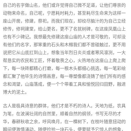
自己的名字做山名，他们或许觉得自己微不足道，让他们尊崇的
动物来命名，自己呢，宁愿耗时耗力，甚至耗尽生命来为这样一
座山开凿，修建，祭祀。而我们现在，却绞尽脑汁的为自己立经
修传，修祠建堂，给山更名，更不了名就树碑，在这座凤凰山上
也有不少碑记。我想最先修建这座山庙的人才是可敬的，可却没
有他们的名字，那笨重的石头和木橼我们都不曾碰触过，更不用
说把它从山底扛到山上，想象当年烈日炎炎或者寒风凛冽，一大
帮恳实的农民和工匠，怀着敬畏之心，火热地在这座山上爬上爬
下，每一块砖都精心打磨，每一根木头都细心挑选，每一笔彩绘
都汇聚了他毕生的诗情画意，每一尊塑像都浇铸了他们所有的感
念和渴望，山庙落成，便一个个带着工具和愉悦回归田野，融进
博大的泥土。
古人是极具诗意的群体，他们才是不朽的诗人。天地为纸，农具
为笔，在波澜壮阔的自然里，顺着自然的纲领，书写无尽的才
华，春耕秋收之余，呼风唤月，在一棵树下，在枝叶随意扭动的
瞬间便激情涌动，随便捡拾一块石头，便要赋予它惊人的想象，