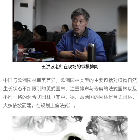
王洪波老师在现场的纵横捭阖
中国与欧洲园林审美差异。欧洲园林类型的主要包括对植物自然
生长状态不加限制的英式园林、注重排布与修剪的法式园林以及
不拘一格的混合式园林（其中，德、意两国的园林是台式园林，
大多依坡而建，在规划上偏法式）。