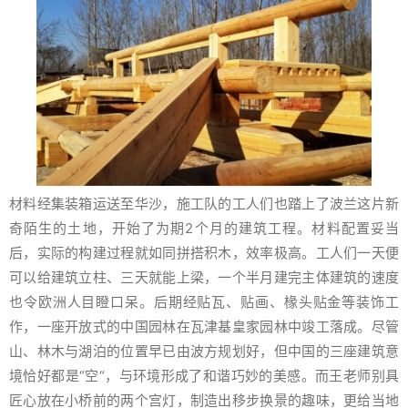
材料经集装箱运送至华沙，施工队的工人们也踏上了波兰这片新
奇陌生的土地，开始了为期2个月的建筑工程。材料配置妥当
后，实际的构建过程就如同拼搭积木，效率极高。工人们一天便
可以给建筑立柱、三天就能上梁，一个半月建完主体建筑的速度
也令欧洲人目瞪口呆。后期经贴瓦、贴画、椽头贴金等装饰工
作，一座开放式的中国园林在瓦津基皇家园林中竣工落成。尽管
山、林木与湖泊的位置早已由波方规划好，但中国的三座建筑意
境恰好都是“空“，与环境形成了和谐巧妙的美感。而王老师别具
匠心放在小桥前的两个宫灯，制造出移步换景的趣味，更给当地