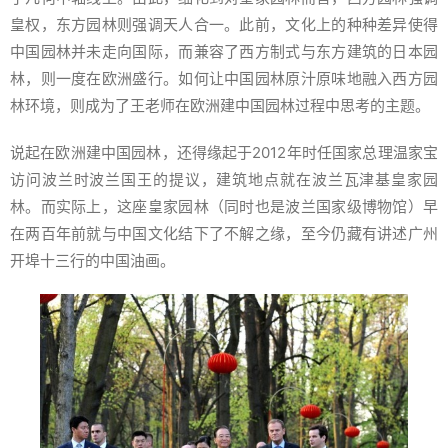
皇权，东方园林则强调天人合一。此前，文化上的种种差异使得
中国园林并未走向国际，而兼容了西方制式与东方建筑的日本园
林，则一度在欧洲盛行。如何让中国园林原汁原味地融入西方园
林环境，则成为了王老师在欧洲建中国园林过程中思考的主题。
说起在欧洲建中国园林，还得缘起于2012年时任国家总理温家宝
访问波兰时波兰国王的提议，建筑地点就在波兰瓦津基皇家园
林。而实际上，这座皇家园林（同时也是波兰国家级博物馆）早
在两百年前就与中国文化结下了不解之缘，至今仍藏有讲述广州
开埠十三行的中国油画。