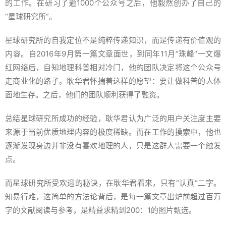
的工作。在研习了逾1000个公众号之后，他毅然创办了自己的
“星球研究所”。
星球研究所的自我定位不是纯粹传递知识，而是传递有价值观的
内容。自2016年9月第一篇文章面世，到同年11月“珠峰“一文爆
红网络后，自知地理科普相对冷门，他的团队决定将这个公众号
走商业化的路子。耿华君怀揣着这样的愿望：要让做科普的人体
面地生存。之后，他们的团队顺利获得了融资。
总结星球研究所成功的经验，耿华君认为广泛的用户关注度主要
来源于当前优质地理内容的极度稀缺。而在工作的摸索中，他也
逐渐发现身边并非没有喜欢地理的人，只是这群人需要一个触发
点。
而星球研究所受欢迎的秘诀，在耿华君看来，只有“认真“二字。
知易行难，这简单的方法论背后，是每一篇文章出炉前超过百万
字的文献阅读与参考，是精益求精到200：1的图片甄选。