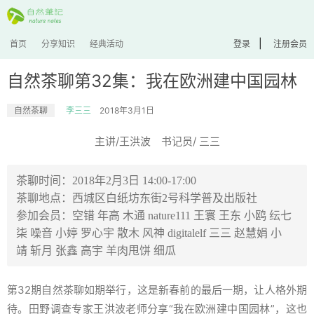
|
首页
分享知识
经典活动
登录
注册会员
自然茶聊第32集：我在欧洲建中国园林
自然茶聊
李三三
2018年3月1日
主讲/王洪波 书记员/ 三三
茶聊时间：2018年2月3日 14:00-17:00
茶聊地点：西城区白纸坊东街2号科学普及出版社
参加会员：空错 年高 木通 nature111 王寰 王东 小鸥 纭七
柒 噪音 小婷 罗心宇 散木 风神 digitalelf 三三 赵慧娟 小
靖 斩月 张鑫 高宇 羊肉甩饼 细瓜
第32期自然茶聊如期举行，这是新春前的最后一期，让人格外期
待。田野调查专家王洪波老师分享“我在欧洲建中国园林”，这也