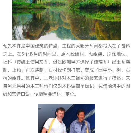
预先构件是中国建筑的特点，工程的大部分时间都投入在了备料
之上。在5个多月的时间里，原木经破材、预组装、刷涂地仗，
坯料（传统上使用灰瓦，但是欧洲甲方选择了琉璃瓦）经土瓦烧
制、上釉、再次烧制，石材经切割打磨，变成了园中亭、榭、石
桥的组件。这其中，王老师还对木工娴熟的技艺进行了描述：来
自河北易县的木工师傅们仅对木料做简单标记，凭借脑海中的图
纸和营造口诀，便能精准选材、定位。