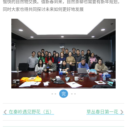
愉快的自然物交换。值新春到来，自然茶聊也需要有新年规划，
同时大家也得共同探讨未来如何更好地发展
- -
完
- -
在秦岭遇见野花（五）
草丛春日第一花

