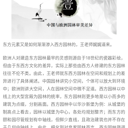
东方元素又是如何渐渐渗入西方园林的，王老师娓娓道来。
欧洲人对建造东方园林最早的灵感则源自于18世纪的瓷器彩绘，
但由于东西方文化的差异，实际上那些由西方人修建的东方园林
往往不伦不类。由此，王老师就东西方园林在空间和规划上的差
异进行了具体阐述。中国园林讲究小空间，个体可以放大到环境
中；欧洲则讲大空间，人在园林空间中微不足道。西方园林以中
线上的大型宫殿为园林的统率，东方园林则更多地是以小而多的
建筑为点缀，分割画面。西方园林中以华沙新堡为例：从城堡的
制高点上看去，园林以城堡为中心，各处均规划整齐；而东方的
颐和园尽管规划有中轴线，但鲜少直线，且政治建筑也并不存在
于几何中轴线上。由此，细化到对皇家园林而言，西方园林强调