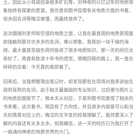
土，因此从小耳闻目染很多矿石等，对神奇的以亿记年的地质现
象始终有探索的愿望。我也曾到图书馆借有关地质方面的书看，
但多因名词等晦涩难懂，而最终放弃了。
这次跟随刘老师和空错的地质之旅，让我在最直观的地质景观面
前接触到那许许多多的名词，难以想象，我竟如一块干燥的海
绵，最大量甚至超负荷的吸收了很多地质知识。那一天的经历太
奇妙了，简直有胜读十年书的感觉。傍晚回程的路上，我一直在
碎碎的念着：今天真的是捞着了。
回来后，当我想整理出笔记时，却发现那些在现场对我来讲由生
疏到耳熟的名词，由于缺乏最基础的专业知识，过后便与照片上
的地质剖面脱节了，根本无从对应，于是到图书馆里借了相关的
书来看，这次看书，明显有了方向性，并且很多内容是可以和当
天的情景对应上的，晦涩的文字变的较易理解了。虽然要深入了
解的内容还有太多太多，但我确信，这一天的经历已为我打开了
一扇通向神奇的地质世界的大门。