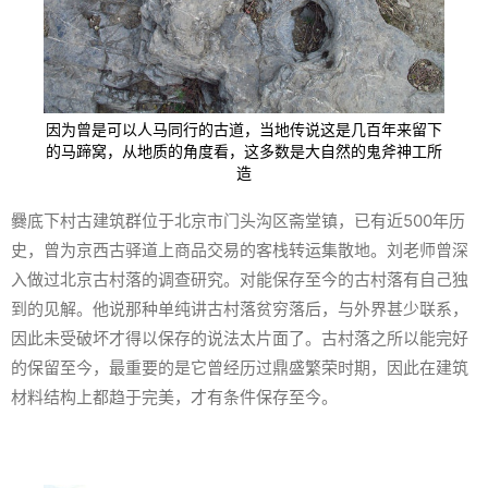
因为曾是可以人马同行的古道，当地传说这是几百年来留下
的马蹄窝，从地质的角度看，这多数是大自然的鬼斧神工所
造
爨底下村古建筑群位于北京市门头沟区斋堂镇，已有近500年历
史，曾为京西古驿道上商品交易的客栈转运集散地。刘老师曾深
入做过北京古村落的调查研究。对能保存至今的古村落有自己独
到的见解。他说那种单纯讲古村落贫穷落后，与外界甚少联系，
因此未受破坏才得以保存的说法太片面了。古村落之所以能完好
的保留至今，最重要的是它曾经历过鼎盛繁荣时期，因此在建筑
材料结构上都趋于完美，才有条件保存至今。