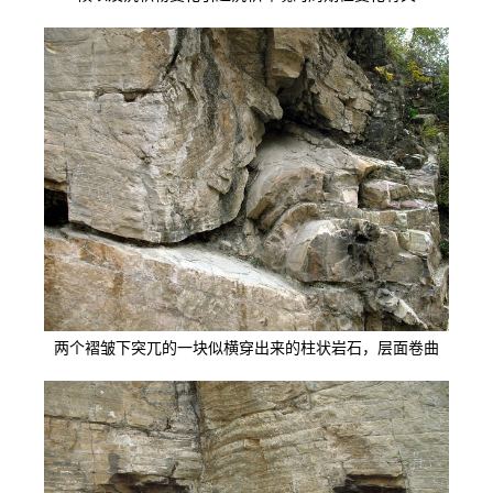
两个褶皱下突兀的一块似横穿出来的柱状岩石，层面卷曲