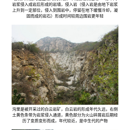
岩浆侵入成岩后形成的岩墙，侵入岩（侵入岩是由地下岩浆
上升到一定部位，侵入到围岩中，停留在地下缓慢冷却，凝
固而成的岩石）形成时间较周边围岩更年轻
沟里是被开采过的白云岩矿，白云岩的形成年代久远，右侧
土黄色条带为岩浆侵入通道，黄色部分为火山碎屑岩后期经
历了变质变形而成，年代较近，是中生代的产物