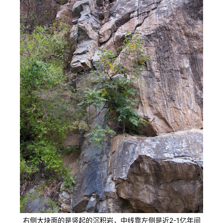
右侧大块面的是竖起的沉积岩，中线靠左侧是近2-1亿年间