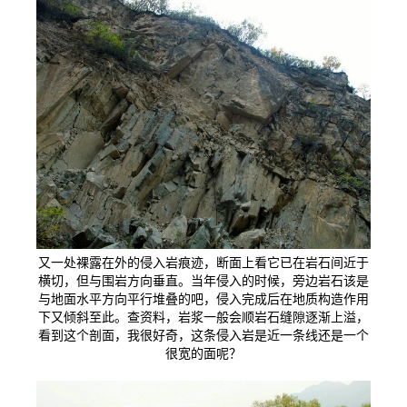
又一处裸露在外的侵入岩痕迹，断面上看它已在岩石间近于
横切，但与围岩方向垂直。当年侵入的时候，旁边岩石该是
与地面水平方向平行堆叠的吧，侵入完成后在地质构造作用
下又倾斜至此。查资料，岩浆一般会顺岩石缝隙逐渐上溢，
看到这个剖面，我很好奇，这条侵入岩是近一条线还是一个
很宽的面呢？