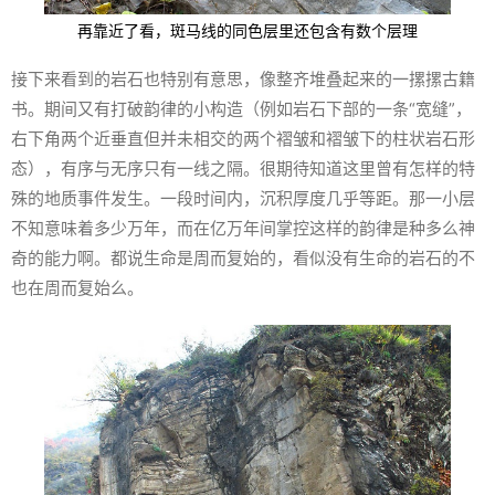
再靠近了看，斑马线的同色层里还包含有数个层理
接下来看到的岩石也特别有意思，像整齐堆叠起来的一摞摞古籍
书。期间又有打破韵律的小构造（例如岩石下部的一条“宽缝”，
右下角两个近垂直但并未相交的两个褶皱和褶皱下的柱状岩石形
态），有序与无序只有一线之隔。很期待知道这里曾有怎样的特
殊的地质事件发生。一段时间内，沉积厚度几乎等距。那一小层
不知意味着多少万年，而在亿万年间掌控这样的韵律是种多么神
奇的能力啊。都说生命是周而复始的，看似没有生命的岩石的不
也在周而复始么。