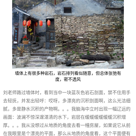
墙体上有很多种岩石，岩石排列看似随意，但总体张弛有
度，密不透风
刘老师路过墙体时，看到当中一块蓝灰色岩石剖面，禁不住用手
去轻抚，并发出轻呼：哎呀，多漂亮的沉积剖面啊，这么光洁细
腻，多是静水沉积的产物啊。。。我脑海中立时出现一幅辽远的
画面：波澜不惊深邃湛清的水下，岩层在缓缓缓缓缓缓沉积增
厚。。。我从没想过从地质的角度去看一幢房屋，如果说它从前
在我眼里是个漂亮的平面，那么从地质的角度看，这个平面便有