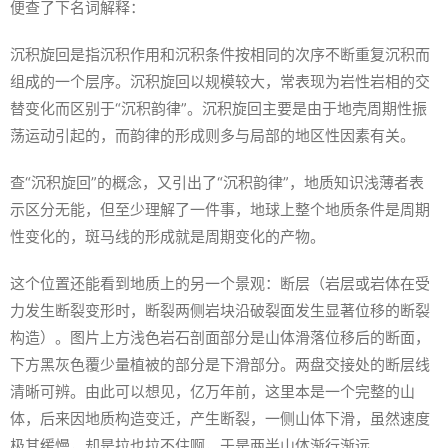
便查了下名词解释：
沉积旋回是指沉积作用和沉积条件按相同的次序不断重复沉积而
组成的一个层序。沉积旋回以规模较大，常表现为岩性岩相的交
替变化而区别于“沉积韵律”。沉积旋回主要是由于地壳周期性振
荡运动引起的，而韵律的形成则多与局部的地区性因素有关。
查“沉积旋回”的概念，又引出了“沉积韵律”，地质知识浅薄者表
示区分无能，但至少理解了一件事，地球上整个地质条件是周期
性变化的，斑马线的形成就是周期变化的产物。
这个位置还能看到地质上的另一个景观：断层（岩层或岩体在受
力发生断裂变形时，断裂两侧岩块沿破裂面发生显著位移的断裂
构造）。图片上方浅色岩石剖面部分是山体滑落位移后的断面，
下方黑灰色覆少量植被的部分是下滑部分。两盘交接处的断层线
清晰可辨。由此可以想见，亿万年前，这里本是一个完整的山
体，后来因地质构造变迁，产生断裂，一侧山体下滑，虽然速度
极其缓慢，却是拉也拉不住啊，于是两半山体渐行渐远。