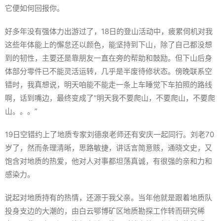
它便如何回报你。
好多年没有强体力出游过了，18日的登山活动中，疲累伺机对我
这些年体能上的懈怠还以颜色，能坚持到下山，除了自己都没想
到的韧性，主要还是靠朋友一直在旁的帮助和鼓励。但下山后身
体部分零件已不能灵活运转，几乎是半废待修状态。傍晚联系空
错时，我真想说，明天咱能不能走一条上车睡觉下车拍照的路线
啊，话到嘴边，最终变成了“明天我不要爬山，不要爬山，不要爬
山。。。”
19日空错约上了地质专家刘德泉老师还有安庆一起同行。刘老70
岁了，然而条理清晰，思路敏捷，讲话言简意赅，通晓文史，又
饱含对地质的热爱，他对人对事都坦荡真诚，有很强的亲和力和
感染力。
说起对地质持有的热情，还源于我父亲。当年他就是跟着地质队
投身支边的大潮的，由白云鄂博矿区地质勘探工作转而研究稀