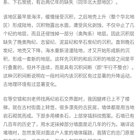
系、下石炭统，有近两亿年的缺失（同华北大部地区）。
该地区最早是海洋，缓慢接受沉积，之后地壳上升（整个华北地
区）形成陆地，沉积物露出水面，遭受风化剥蚀，不仅中止了几
个纪的地层，而且还侵蚀掉一部分（奥陶系）地层。因此沉积层
缺失了晚奥陶纪、志留纪、泥盆纪和早石炭纪的沉积。直到晚石
炭纪，地壳又下降，海水重新浸漫陆地，才又开始形成新的沉
积，形成一套新的地层。这样先沉积的和后沉积的地层之间是平
行叠置的，但并不连续，而是具有沉积间断（即“平行不整合）。
这种沉积间断说明在一段时间内该沉积区有过显著的升降运动，
古地理环境有过显著变化。
在等空错和刘老师找两纪岩石交界面时，我因腿疼已上不了楼
梯，就在古村街面上转悠，很多漂亮的古民居，墙体都是用当地
岩石砌筑而成。下部多用横条石，上部穿插斜纹图案。石墙已有
几百年的历史了，用水泥抹掉部分墙面是近几年的行为。端详这
堵墙时，忽然发现对面这户人家的墙体蹊跷，我猜它的总门原是