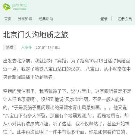
|
首页
分享知识
经典活动
登录
注册会员
北京门头沟地质之旅
地质
人多多
2015年1月16日
出发去北京前，我就定好了宾馆，为了距离10月18日活动集结点
近一点，我定了地铁八宝山站口的汉庭。 八宝山，从小就常在中
央台新闻联播里听到地名。
空错问我住哪里，我略犹豫了下，说“八宝山，这字眼听着是不是
让人汗毛凛凛啊”。没想到他说“风水宝地啊，不是一般人能住
的。”于是我脑子里闪现出的是碧水青山风景如画。。。他又说
“八宝山下有条大断裂，那里有个地震观测点”。我是地质盲，却
从小对其有浓厚的兴趣，听了这话，我不仅释然了，甚至开始神
往了。此事再次证明了一件事有很多个面，你是如何看待它的，