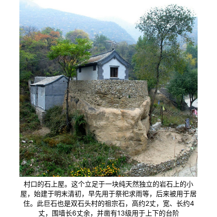
村口的石上屋。这个立足于一块纯天然独立的岩石上的小
屋，始建于明末清初，早先用于祭祀求雨等，后来被用于居
住。此巨石也是双石头村的祖宗石，高约2丈，宽、长约4
丈，围墙长6丈余，并凿有13级用于上下的台阶