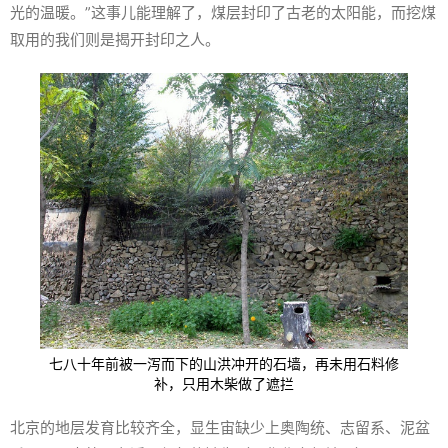
光的温暖。”这事儿能理解了，煤层封印了古老的太阳能，而挖煤
取用的我们则是揭开封印之人。
七八十年前被一泻而下的山洪冲开的石墙，再未用石料修
补，只用木柴做了遮拦
北京的地层发育比较齐全，显生宙缺少上奥陶统、志留系、泥盆