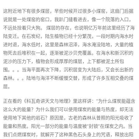
这附近地下有很多煤层，早些时候开过很多小煤窑，这扇门后据
说就是一处煤窑的窑口，我趴门缝看进去，像一个院落的入口，
不远处拴着只大狗。 煤层的存在，也说明亿万年前这里经历了海
陆变迁。在石炭纪，陆生植物已经十分繁茂，一段时期内海水时
进时退，海水低时，这里是森林沼泽，海水淹没陆地，大量的植
物死去后堆积在一起，逐渐被泥沙贝壳覆盖。在海水和新沉积的
泥沙的压力下，植物会形成厚厚的煤层，上下都被泥土所包
围。。。当海平面再次下降，沉积层变为大陆后，又会长出新的
森林。。。陆地与海洋不断缓慢交替，形成了许多互相交叠的煤
层。
正在看的《科瓦奇讲天文与地理》里这样讲：“为什么煤炭能蕴含
这么大的能量？为什么我们可以使用煤炭的能量与热度，却无法
使用地下其他的岩石？原因是，古老的森林从普照的阳光吸收了
能量和热度。阳光一部分的能量与温度被“封锁”在煤炭之内。当
我们点燃煤炭时，就解开了这种黑色石头身上的咒语，释放出阳