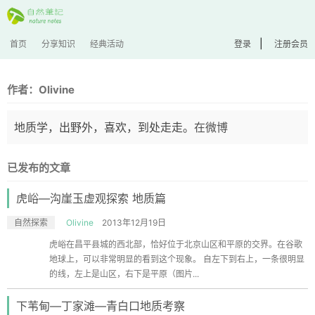
|
首页
分享知识
经典活动
登录
注册会员
作者：Olivine
地质学，出野外，喜欢，到处走走。
在微博
已发布的文章
虎峪—沟崖玉虚观探索 地质篇
自然探索
Olivine
2013年12月19日
虎峪在昌平县城的西北部，恰好位于北京山区和平原的交界。在谷歌
地球上，可以非常明显的看到这个现象。 自左下到右上，一条很明显
的线，左上是山区，右下是平原（图片...
下苇甸—丁家滩—青白口地质考察