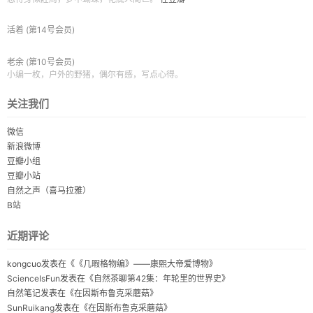
活着
(第14号会员)
老余
(第10号会员)
小编一枚，户外的野猪，偶尔有感，写点心得。
关注我们
微信
新浪微博
豆瓣小组
豆瓣小站
自然之声（喜马拉雅）
B站
近期评论
kongcuo
发表在《
《几暇格物编》——康熙大帝爱博物
》
ScienceIsFun
发表在《
自然茶聊第42集：年轮里的世界史
》
自然笔记
发表在《
在因斯布鲁克采蘑菇
》
SunRuikang
发表在《
在因斯布鲁克采蘑菇
》