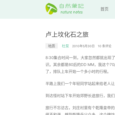
首页
卢上坟化石之旅
地质
杜泵
2010年5月30日
10 条评论
8:30集合时间一到，大家忽然都就出
识。其余都是80后的DD MM，我这个
了，排队上车开始一个多小时的行程。
半路上我们一个年轻同学站起来给老人让
到达怪村站下车开始郊野长途旅行，我们
旅行不忘访古，刘庄村里有个乾隆皇帝的
很不和谐。想到乾隆岳父众多，这个牌坊