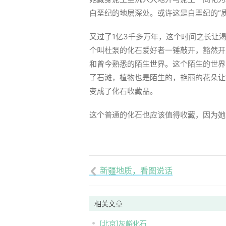
白垩纪的地层深处。或许这是白垩纪的“
又过了1亿3千多万年，这个时间之长让
个叫杜泵的化石爱好者一锤敲开，豁然开
和曾今熟悉的陌生世界。这个陌生的世界
了石滩，植物也是陌生的，艳丽的花朵让
变成了化石收藏品。
这个普通的化石也应该值得收藏，因为她
新疆地质，看图说话

相关文章
[北京]灰峪化石