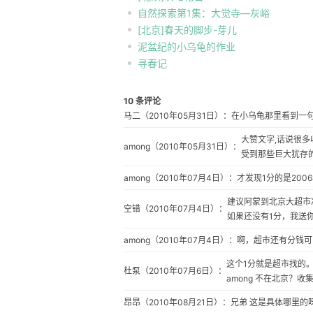
自然探索第1集：大觉寺—灰峪
[北京]春天的脚步-芽儿
泥盆纪的小乌龟的作业
寻春记
10 条评论
马二
（2010年05月31日）：
在小乌龟那里看到一
大赞文字,话说很多
among
（2010年05月31日）：
受到那些巨大犹存的
among
（2010年07月4日）：
才发现1分的是20
建议阿蒙到北京大超市
空错
（2010年07月4日）：
如果还没有1分，我送
among
（2010年07月4日）：
啊，超市还有分钱可
这个1分就是超市找的
杜泵
（2010年07月6日）：
among 不在北京？收
昂昂
（2010年08月21日）：
兄弟 这是具体哪里的