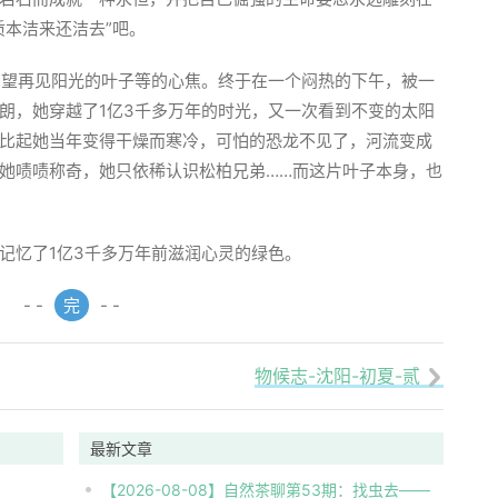
质本洁来还洁去”吧。
渴望再见阳光的叶子等的心焦。终于在一个闷热的下午，被一
朗，她穿越了1亿3千多万年的时光，又一次看到不变的太阳
比起她当年变得干燥而寒冷，可怕的恐龙不见了，河流变成
她啧啧称奇，她只依稀认识松柏兄弟……而这片叶子本身，也
记忆了1亿3千多万年前滋润心灵的绿色。
- -
完
- -
物候志-沈阳-初夏-贰

最新文章
【2026-08-08】自然茶聊第53期：找虫去——