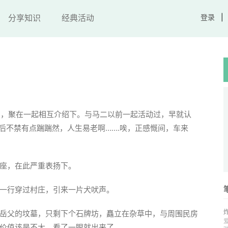
分享知识
经典活动
登录
现了，聚在一起相互介绍下。与马二以前一起活动过，早就认
70后不禁有点踹踹然，人生易老啊…….唉，正感慨间，车来
座，在此严重表扬下。
一行穿过村庄，引来一片犬吠声。
岳父的坟墓，只剩下个石牌坊，矗立在杂草中，与周围民房
价值该是不大。看了一眼就出来了。