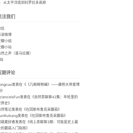
从太平洋底到科罗拉多高原
关注我们
微信
新浪微博
豆瓣小组
豆瓣小站
自然之声（喜马拉雅）
B站
近期评论
ongcuo
发表在《
《几暇格物编》——康熙大帝爱博
物
》
cienceIsFun
发表在《
自然茶聊第42集：年轮里的
世界史
》
自然笔记
发表在《
在因斯布鲁克采蘑菇
》
unRuikang
发表在《
在因斯布鲁克采蘑菇
》
蘑菇爱好者
发表在《
线上茶聊第3期：可能是史上最
全的蘑菇入门指南
》