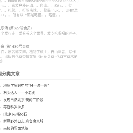
。。black isle fans&blizzard fans&EA fans&大宇
fans。。喜爱户外运动。。爬山。。骑行。。徒
步。。扎营。。打羽毛球。。捣鼓linux。。UNIX及
C++。。 所有以上都是略懂。。略懂。。
凯乐活
(第627号会员)
一个爱行走，爱看看这个世界，爱吃吃喝喝的胖子。
卜白
(第1480号会员)
卜白，原名郭文卿，植物学硕士，自由画者，写作
人，出版有花草类散文集《问花寻草-花诗堂草木笔
记》
同分类文章
地质学家眼中的“风—游—思”
石头达人——小老虎
发现自然北京:玩的三阶段
再游科罗拉多
[北京]灰峪化石
新疆野外日志:奇台魔鬼城
南极的雪面地貌