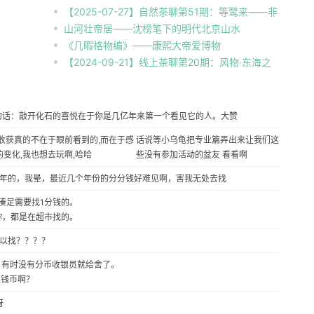
【2025-07-27】自然茶聊第51期：等鹭来——非
不同尺度下的昆虫自然观察
山河壮帝居——沈榜笔下的明代北京山水
典型观鸟漫游指南
《几暇格物编》——康熙大帝爱博物
【2024-09-21】线上茶聊第20期：风物·东海之
滨
句话：敲开化石的喜悦在于你是几亿年来第一个看见它的人。
大赞
收获真的不在于眼前看到的,而在于感
话说等小乌龟把专业篇弄出来让我们这
变化,我也想去玩啊,哈哈
些没有参加活动的盆友 看看啊
06年的，我晕，最近几个年份的分分钱好难见啊，害我无处去找
凑足需要找1分钱的。
你，都是在超市找的。
以找？？？？
。有时没有分币收银员就给舍了。
集钱币啊？
呀