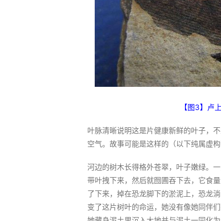
【图3】卢
叶脉清晰说明这是片健康新鲜的叶子，不
空气。故事可能是这样的（以下纯属虚构
河边的树木长得格外苍翠，叶子嫩绿。一
带叶拽下来，然后就囫圃吞下去，它食量
了下来，掉在恐龙脚下的淤泥上，恐龙淌
变了这片树叶的命运，她没有像她同伴们
她藏身泥土里沉入大地并与泥土一同化为