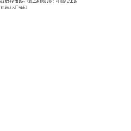
蘑菇爱好者
发表在《
线上茶聊第3期：可能是史上最
全的蘑菇入门指南
》