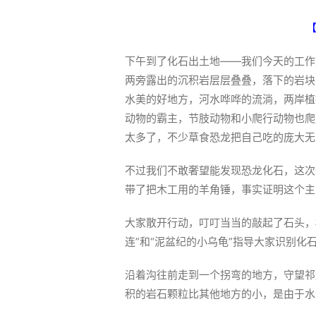
【
下午到了化石出土地——我们今天的工作
两旁露出的沉积岩层层叠叠，落下的岩块
水美的好地方，河水哗哗的流淌，两岸植
动物的霸主，节肢动物和小爬行动物也爬
太多了，不少草食恐龙把自己吃的庞大无
不过我们不敢奢望能发现恐龙化石，这次
带了把木工用的羊角锤，事实证明这个主
大家散开行动，叮叮当当的敲起了石头，
连”和“泥盆纪的小乌龟”指导大家识别
沿着沟往前走到一个拐弯的地方，守望祁
积的岩石颗粒比其他地方的小，是由于水