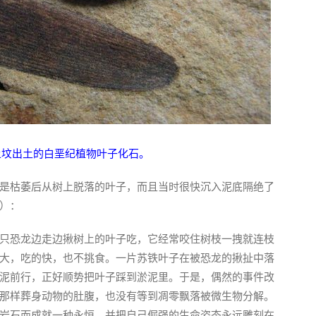
上坟出土的白垩纪植物叶子化石。
是枯萎后从树上脱落的叶子，而且当时很快沉入泥底隔绝了
）：
只恐龙边走边揪树上的叶子吃，它经常咬住树枝一拽就连枝
大，吃的快，也不挑食。一片苏铁叶子在被恐龙的揪扯中落
泥前行，正好顺势把叶子踩到淤泥里。于是，偶然的事件改
那样葬身动物的肚腹，也没有等到凋零飘落被微生物分解。
岩石而成就一种永恒，并把自己倔强的生命姿态永远雕刻在