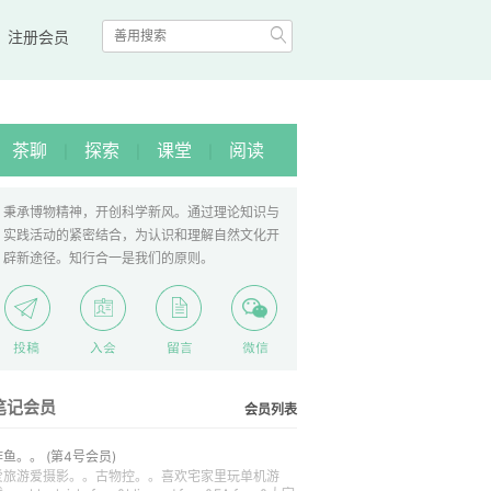

|
注册会员
茶聊
探索
课堂
阅读
|
|
|
秉承博物精神，开创科学新风。通过理论知识与
实践活动的紧密结合，为认识和理解自然文化开
辟新途径。知行合一是我们的原则。
笔记会员
会员列表
炸鱼。。
(第4号会员)
爱旅游爱摄影。。古物控。。喜欢宅家里玩单机游