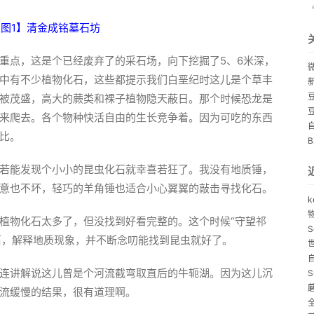
图1】清金成铭墓石坊
重点，这是个已经废弃了的采石场，向下挖掘了5、6米深，
中有不少植物化石，这些都提示我们白垩纪时这儿是个草丰
被茂盛，高大的蕨类和裸子植物隐天蔽日。那个时候恐龙是
来爬去。各个物种快活自由的生长竞争着。因为可吃的东西
比。
若能发现个小小的昆虫化石就幸喜若狂了。我没有地质锤，
意也不坏，轻巧的羊角锤也适合小心翼翼的敲击寻找化石。
k
植物化石太多了，但没找到好看完整的。这个时候“守望祁
S
化石，解释地质现象，并不断念叨能找到昆虫就好了。
连讲解说这儿曾是个河流截弯取直后的牛轭湖。因为这儿沉
S
流缓慢的结果，很有道理啊。