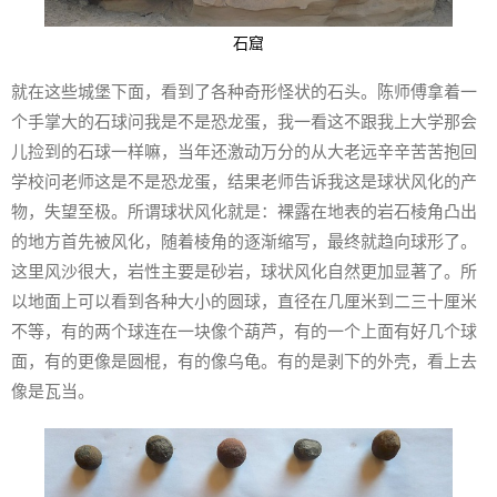
石窟
就在这些城堡下面，看到了各种奇形怪状的石头。陈师傅拿着一
个手掌大的石球问我是不是恐龙蛋，我一看这不跟我上大学那会
儿捡到的石球一样嘛，当年还激动万分的从大老远辛辛苦苦抱回
学校问老师这是不是恐龙蛋，结果老师告诉我这是球状风化的产
物，失望至极。所谓球状风化就是：裸露在地表的岩石棱角凸出
的地方首先被风化，随着棱角的逐渐缩写，最终就趋向球形了。
这里风沙很大，岩性主要是砂岩，球状风化自然更加显著了。所
以地面上可以看到各种大小的圆球，直径在几厘米到二三十厘米
不等，有的两个球连在一块像个葫芦，有的一个上面有好几个球
面，有的更像是圆棍，有的像乌龟。有的是剥下的外壳，看上去
像是瓦当。