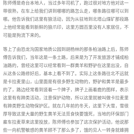
陈师傅是奇台本地人，当过多年司机了，跑过很对地方他对这一
带很熟，在车上给我们讲到哪哪的路怎么走，哪条路往哪可以到
哪。他告诉我们这里有狼活动，因为从驻地到北塔山煤矿那段路
上他经常能看到新鲜的狼爪印，这里方圆百里没有人家居住，不
可能是狗流下来的。
等上了由恐龙沟国家地质公园到胡杨林的那条柏油路上后，陈师
傅告诉我们，当年这是一条土路，后来是为了开发旅游才铺成柏
油路的，曾经这里可以经常看到一群黄羊和野驴在这里出没，自
从这条公路修好后，基本上看不到了。实际上这条路往北不远就
是卡拉麦里山，山里面是有很多野生动物的，野驴和黄羊是最多
的了，路边经常看到竖着一个牌子，牌子上画着鹿的图样，表示
这里有有蹄类活动，注意保护动物，所以这里就被叫做卡拉麦里
有蹄类野生动物保护区。就在几年前的冬天，这里下大雪，雪很
厚导致这里大量的野生黄羊无法觅食快要饿死，当地的环保部门
雇车拉麦草来这里投放，陈师傅也参加了这次保护活动，他说那
些一向机警敏感的黄羊顾不了那么多了，饿的见人一转身就蜂拥