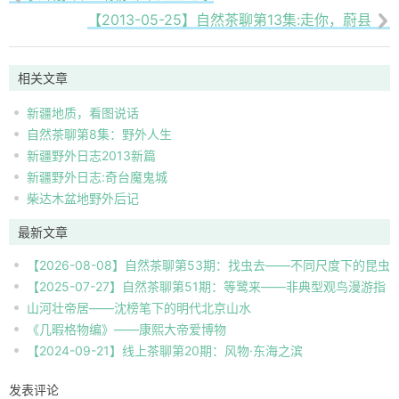
【2013-05-25】自然茶聊第13集:走你，蔚县

相关文章
新疆地质，看图说话
自然茶聊第8集：野外人生
新疆野外日志2013新篇
新疆野外日志:奇台魔鬼城
柴达木盆地野外后记
最新文章
【2026-08-08】自然茶聊第53期：找虫去——不同尺度下的昆虫
【2025-07-27】自然茶聊第51期：等鹭来——非典型观鸟漫游指
自然观察
山河壮帝居——沈榜笔下的明代北京山水
南
《几暇格物编》——康熙大帝爱博物
【2024-09-21】线上茶聊第20期：风物·东海之滨
发表评论