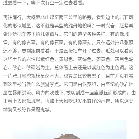
过去看一下，等下次有空一定过去看看。
再往南行，大概距北山煤窑两三公里的路旁，看到边上的岩石风
化的形似城堡，这不就是典型的雅丹地貌吗？一时兴奋，赶紧叫
张师傅把车停下拍几张照片。它们的造型各种各样，有的像城
堡，有的像古墓，有的像石窟，有的像蘑菇。只在远处拍几张照
还不够，想到跟前看看。于是直接把车开了过去。近处可以看到
这些土丘的岩性以紫红色、黄绿色、灰绿色、姜黄色、灰黑色泥
岩、砂岩、砂砾岩为主，总体看上去还是以紫红色为主色调。这
一片雅丹地貌规模虽然不大，也算是比较典型了，目前并没有看
到这里被当做什么旅游景点。它们是由侏罗纪，白垩纪的砂岩地
层在暴雨洪流、风力的吹蚀下, 被切割成一座座孤丘而形成的，由
于看上去形似城堡，再加上大风吹过发出奇怪的声音，所以这类
地貌又被称作是魔鬼城。