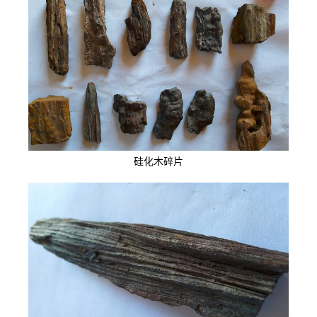
硅化木碎片