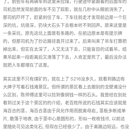
了。前些年有两辆车到这里来拉煤，行驶途中紧跟着的后面车的
司机忽然发现前面的车不见了踪影，就在几秒中从眼前消失了，
那司机吓坏了，赶紧刹住了车，下车往前走才发现前边是一个巨
深的坑，坑很深，扔块大石头下去根本听不到回声。原来这里是
一条采坑，原先这坑上面是有条路的，在前边原本是有提示牌
的，但那司机为了抄近路径直开过来了。后来叫来了吊车打算把
掉出来，但实在太深了，人又无法下去，只能盲目的试着吊，结
果吊起来一段距离后又滑落了下去，人肯定是死了，最后没办法
就把人车都埋在了这里。
其实这里不只有煤矿的，就在上了 S216没多久，就看到路边有
大牌子写着石钱滩景区。但所谓的景区看上去跟别的戈壁滩没什
么区别，陈师傅这里可以捡到像铜钱一样的石头。我曾经在别处
看到过关于这个景区的的介绍，老百姓所说的石钱其实应该就是
海百合的茎，海百合茎由于风化作用而脱离母岩,, 茎板多断成单
片, 散落于地表, 由于茎中心是圆形的，形似一枚枚钱币, 以前这
里随处可见这类化石, 但现在已经很少了。由于离路边较远，也没