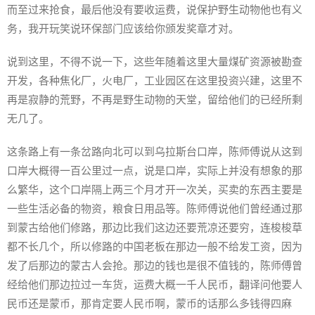
而至过来抢食，最后他没有要收运费，说保护野生动物他也有义
务，我开玩笑说环保部门应该给你颁发奖章才对。
说到这里，不得不说一下，这些年随着这里大量煤矿资源被勘查
开发，各种焦化厂，火电厂，工业园区在这里投资兴建，这里不
再是寂静的荒野，不再是野生动物的天堂，留给他们的已经所剩
无几了。
这条路上有一条岔路向北可以到乌拉斯台口岸，陈师傅说从这到
口岸大概得一百公里过一点，说是口岸，实际上并没有想象的那
么繁华，这个口岸隔上两三个月才开一次关，买卖的东西主要是
一些生活必备的物资，粮食日用品等。陈师傅说他们曾经通过那
到蒙古给他们修路，那边比我们这边还要荒凉还要穷，连梭梭草
都不长几个，所以修路的中国老板在那边一般不给发工资，因为
发了后那边的蒙古人会抢。那边的钱也是很不值钱的，陈师傅曾
经给他们那边拉过一车货，运费大概一千人民币，翻译问他要人
民币还是蒙币，那肯定要人民币啊，蒙币的话那么多钱得四麻