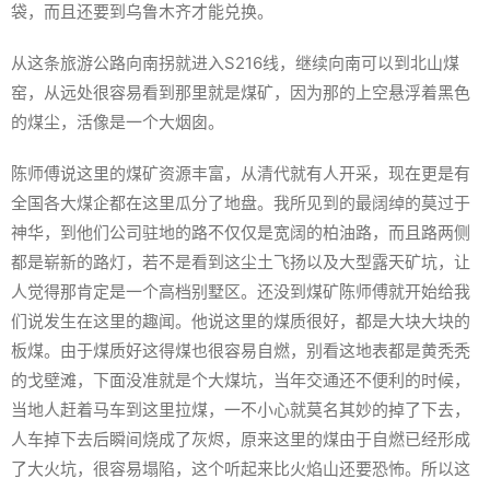
袋，而且还要到乌鲁木齐才能兑换。
从这条旅游公路向南拐就进入S216线，继续向南可以到北山煤
窑，从远处很容易看到那里就是煤矿，因为那的上空悬浮着黑色
的煤尘，活像是一个大烟囱。
陈师傅说这里的煤矿资源丰富，从清代就有人开采，现在更是有
全国各大煤企都在这里瓜分了地盘。我所见到的最阔绰的莫过于
神华，到他们公司驻地的路不仅仅是宽阔的柏油路，而且路两侧
都是崭新的路灯，若不是看到这尘土飞扬以及大型露天矿坑，让
人觉得那肯定是一个高档别墅区。还没到煤矿陈师傅就开始给我
们说发生在这里的趣闻。他说这里的煤质很好，都是大块大块的
板煤。由于煤质好这得煤也很容易自燃，别看这地表都是黄秃秃
的戈壁滩，下面没准就是个大煤坑，当年交通还不便利的时候，
当地人赶着马车到这里拉煤，一不小心就莫名其妙的掉了下去，
人车掉下去后瞬间烧成了灰烬，原来这里的煤由于自燃已经形成
了大火坑，很容易塌陷，这个听起来比火焰山还要恐怖。所以这