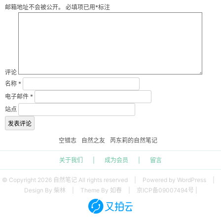
邮箱地址不会被公开。
必填项已用
*
标注
评论
名称
*
电子邮件
*
站点
空错志
自然之友
芮东莉的自然笔记
关于我们
|
成为会员
|
留言
© Copyright 2026 自然笔记 All rights reserved
|
Powered by WordPress
|
Design By 柴林
|
Theme By 如春
|
京ICP备09007494号 |