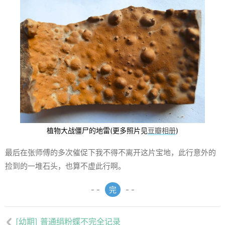
植物大战僵尸的地雷(更多照片见
豆瓣相册
)
最后在张师傅的多次催促下我不得不离开这片宝地，此行意外的
捡到的一堆石头，也算不虚此行啊。
- -
完
- -
[幼期] 普通绢粉蝶不完全记录
