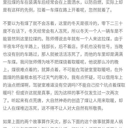
里拉煤的车在装满车后经常会在上面洒水，以防自燃，实际上却
是有这样的先例，拉着一车煤在路上开着呢，忽然就着了。
不要以为有煤了就不会冻着，这里的冬天是很冷的，零下二三十
度不在话下，冬天经常会有人冻死，所以冬天一个人一辆车是不
能冒然到这里拉煤的。陈师傅说去年就有一个人来这拉煤，由于
半夜车坏在半路上，钱部长，后不着店，手机也没有信号，当晚
也没有别的车路过，那人就被活活冻死了，而他的车里却是满满
一车煤。我问张师傅为啥不把煤烧着取暖呢，他说那么冷的晚
上，煤很难点着的，就算点着，不可能在驾驶室里取暖吧，在外
面煤的热量根本抵不过天气的寒冷。我有点怀疑，可以借用车上
的油点燃煤啊，驾驶室难道没有空调吗?不能自己挖个坑点着煤取
暖吗？但或许这就是真事，因为这样的事不仅发生过一次两次
了。听起来有点荒唐，大自然神奇的创造了煤让人用来取暖，却
让人在煤堆边冻死，这不得不让人对大自然有所敬畏。
如果上面的两个故事算作天灾，那么下面的这个故事就算是人祸