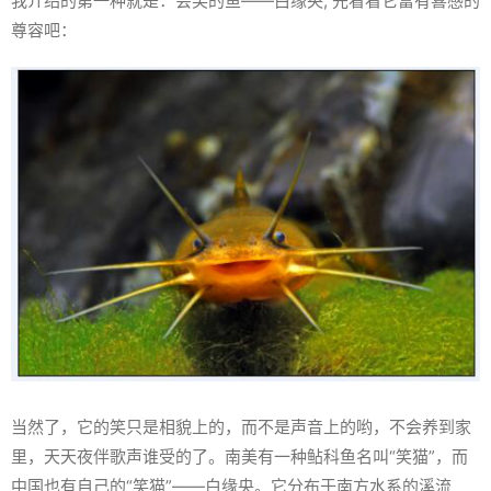
我介绍的第一种就是：会笑的鱼——白缘央, 先看看它富有喜感的
尊容吧：
当然了，它的笑只是相貌上的，而不是声音上的哟，不会养到家
里，天天夜伴歌声谁受的了。南美有一种鲇科鱼名叫“笑猫”，而
中国也有自己的“笑猫”——白缘央。它分布于南方水系的溪流