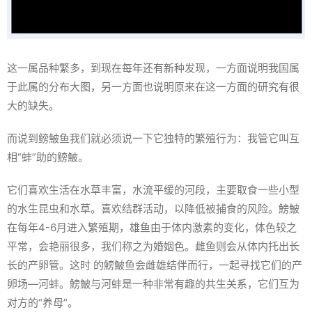
这一属品种繁多，到现在每年还有新种发现，一方面说明我国属
于此属的分布大图，另一方面也说明原来在这一方面的研究有很
大的缺失。
而说到鳑鮍鱼我们就必须说一下它独特的繁殖行为：我管它叫互
相“蚌”助的鳑鮍。
它们喜欢生活在水草丰富，水流平缓的河段，主要取食一些小型
的水生昆虫和水草。喜欢结群活动，以降低被捕食的风险。鰟鮍
在每年4-6月进入繁殖期，雄鱼由于体内激素的变化，体色较之
平常，会艳丽很多，我们称之为婚姻色。雌鱼则会从体内托出长
长的产卵管。这时 的鰟鮍鱼会雌雄结伴而行，一起寻找它们的产
卵场—河蚌。鰟鮍与河蚌是一种非常有趣的共生关系，它们互为
对方的“养母”。