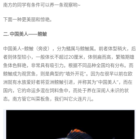
南方的同学有条件可以养一条观察哟~
下面一种更美丽和惊艳。
二. 中国美人——鳑鮍
中国美人–鳑鮍（旁皮），分为鱊属与鳑鮍属。前者体型稍大，后
者则体型较小，一般体长不超过20厘米，体侧扁而高，繁殖期雄
鱼体色鲜艳，非常具有吸引力。根据不同品种全国均有分布。而
鳑鮍成为观赏鱼，则是典型的“墙外开花”。因为在很早以前在欧
洲就有水族爱好者将亚洲鳑鮍引进，并称其为“中国美人”，而在
国内，它的命运多混在饲料鱼中，而处于养在深闺人未识的状
态。南方管它叫菜板鱼，我们叫它火连片儿。