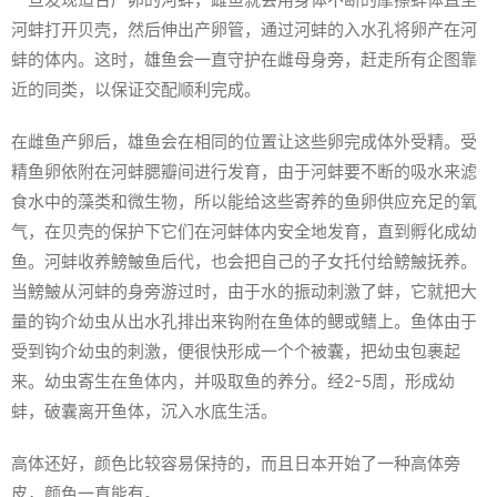
河蚌打开贝壳，然后伸出产卵管，通过河蚌的入水孔将卵产在河
蚌的体内。这时，雄鱼会一直守护在雌母身旁，赶走所有企图靠
近的同类，以保证交配顺利完成。
在雌鱼产卵后，雄鱼会在相同的位置让这些卵完成体外受精。受
精鱼卵依附在河蚌腮瓣间进行发育，由于河蚌要不断的吸水来滤
食水中的藻类和微生物，所以能给这些寄养的鱼卵供应充足的氧
气，在贝壳的保护下它们在河蚌体内安全地发育，直到孵化成幼
鱼。河蚌收养鰟鮍鱼后代，也会把自己的子女托付给鰟鮍抚养。
当鰟鮍从河蚌的身旁游过时，由于水的振动刺激了蚌，它就把大
量的钩介幼虫从出水孔排出来钩附在鱼体的鳃或鳍上。鱼体由于
受到钩介幼虫的刺激，便很快形成一个个被囊，把幼虫包裹起
来。幼虫寄生在鱼体内，并吸取鱼的养分。经2-5周，形成幼
蚌，破囊离开鱼体，沉入水底生活。
高体还好，颜色比较容易保持的，而且日本开始了一种高体旁
皮，颜色一直能有。