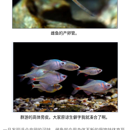
雌鱼的产卵管。
群游的高体旁皮。大家原谅生僻字我就凑合了啊。
一旦发现适合产卵的河蚌，雌鱼就会用身体不断的摩擦蚌体直至