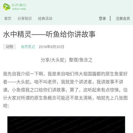
|
首页
分享知识
经典活动
登录
注册会员
水中精灵——听鱼给你讲故事
动物
自然笔记
2016年6月30日
分享/大头蛇；整理/鱼念之
我先自我介绍一下啊，我是来自咱们伟大祖国霾都的原生鱼爱好
者——大头蛇。咱不叫老师，我就是个讲述者，我讲故事不讲
课。小鱼借我之口给你们讲故事，算了，这听起来有点惊悚。估
计大家对所谓的原生鱼概念可能还不是太清晰，咱就先上几张图
吧：