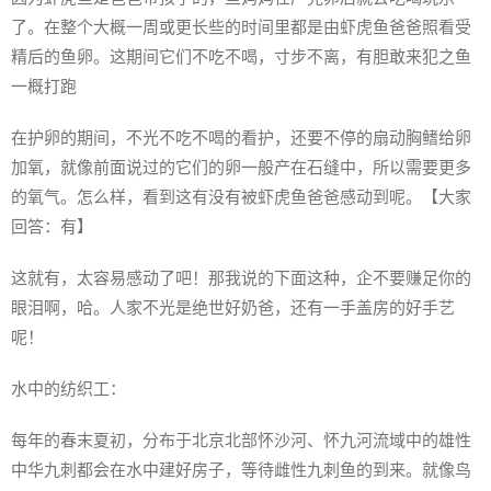
了。在整个大概一周或更长些的时间里都是由虾虎鱼爸爸照看受
精后的鱼卵。这期间它们不吃不喝，寸步不离，有胆敢来犯之鱼
一概打跑
在护卵的期间，不光不吃不喝的看护，还要不停的扇动胸鳍给卵
加氧，就像前面说过的它们的卵一般产在石缝中，所以需要更多
的氧气。怎么样，看到这有没有被虾虎鱼爸爸感动到呢。【大家
回答：有】
这就有，太容易感动了吧！那我说的下面这种，企不要赚足你的
眼泪啊，哈。人家不光是绝世好奶爸，还有一手盖房的好手艺
呢！
水中的纺织工：
每年的春末夏初，分布于北京北部怀沙河、怀九河流域中的雄性
中华九刺都会在水中建好房子，等待雌性九刺鱼的到来。就像鸟