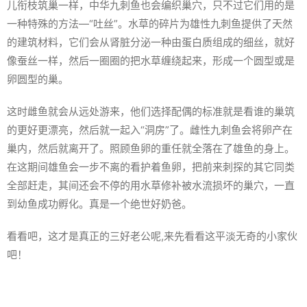
儿衔枝筑巢一样，中华九刺鱼也会编织巢穴，只不过它们用的是
一种特殊的方法—“吐丝”。水草的碎片为雄性九刺鱼提供了天然
的建筑材料，它们会从肾脏分泌一种由蛋白质组成的细丝，就好
像蚕丝一样，然后一圈圈的把水草缠绕起来，形成一个圆型或是
卵圆型的巢。
这时雌鱼就会从远处游来，他们选择配偶的标准就是看谁的巢筑
的更好更漂亮，然后就一起入“洞房”了。雌性九刺鱼会将卵产在
巢内，然后就离开了。照顾鱼卵的重任就全落在了雄鱼的身上。
在这期间雄鱼会一步不离的看护着鱼卵，把前来刺探的其它同类
全部赶走，其间还会不停的用水草修补被水流损坏的巢穴，一直
到幼鱼成功孵化。真是一个绝世好奶爸。
看看吧，这才是真正的三好老公呢,来先看看这平淡无奇的小家伙
吧！