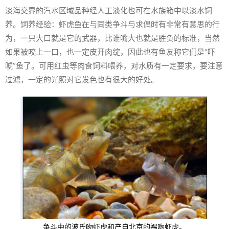
淡海交界的汽水区域品种经人工淡化也可在水族箱中以淡水饲
养。饲养经验：虾虎鱼在与同类争斗与求偶时有非常有意思的行
为，一只大口就是它的武器，比谁嘴大也就是胜负的标准，当然
如果被咬上一口，也一定皮开肉绽，因此也有鱼友称它们是“吓
唬”鱼了。可用红虫等肉食饲料喂养，对水质有一定要求，要注意
过滤，一定的光照对它发色也有很大的好处。
争斗中的波氏吻虾虎和产自北京的裼吻虾虎。