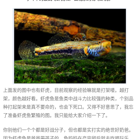
上面发的图中也有虾虎，目前观察的经验嘛就是打架喽。越打
架，颜色越好看。虾虎鱼是鱼类中战斗力比较强的种类，个别品
种打起架来是真不要命的，也会下死口。又得不好意思了，我忘
了准备虾虎鱼繁殖的图。我只能给大家介绍一下了。
你别他们一个个都是好战分子，但也都是实打实的绝世好奶爸。
因为虾虎鱼是爸爸带孩子的，鱼妈妈在产完卵后就去吃喝玩乐