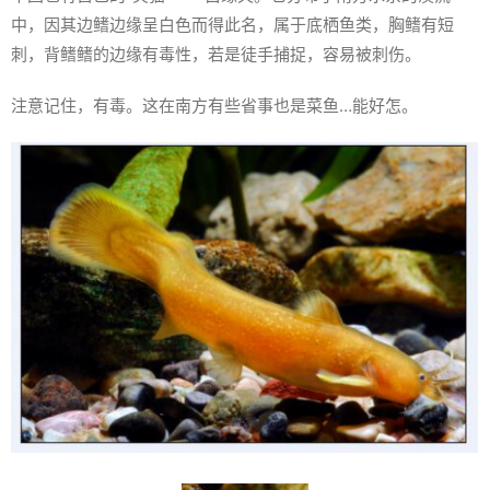
中，因其边鳍边缘呈白色而得此名，属于底栖鱼类，胸鳍有短
刺，背鳍鳍的边缘有毒性，若是徒手捕捉，容易被刺伤。
注意记住，有毒。这在南方有些省事也是菜鱼…能好怎。