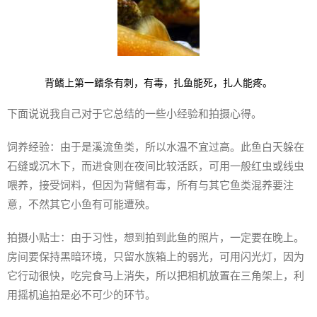
背鳍上第一鳍条有刺，有毒，扎鱼能死，扎人能疼。
下面说说我自己对于它总结的一些小经验和拍摄心得。
饲养经验：由于是溪流鱼类，所以水温不宜过高。此鱼白天躲在
石缝或沉木下，而进食则在夜间比较活跃，可用一般红虫或线虫
喂养，接受饲料，但因为背鳍有毒，所有与其它鱼类混养要注
意，不然其它小鱼有可能遭殃。
拍摄小贴士：由于习性，想到拍到此鱼的照片，一定要在晚上。
房间要保持黑暗环境，只留水族箱上的弱光，可用闪光灯，因为
它行动很快，吃完食马上消失，所以把相机放置在三角架上，利
用摇机追拍是必不可少的环节。