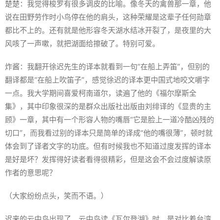
楚楚：我觉得梭罗有很多调皮的比喻。像冬天的禽兽那一章，他
说在田野劳作时小鸟停在他的肩头，这种荣耀是这辈子任何勋章
都比不上的。还有就是他形容冬天湖水结冰开裂了，是夜里的大
风咳了一声嗽，就把湖面给擦破了。特别可爱。
炸酱：我翻开徐迟先生的译本就看到一句“在船上弄笛”，但别的
翻译都是“在船上吹笛子”，感觉徐迟的译本更中国式地咬文嚼字
一点。我大学期间喜爱柯南道尔，读遍了他的《福尔摩斯全
集》，其中印象很深的是群众出版社出版由刘绯译的《显贵的主
顾》一章，其中有一个形容人物的嘴唇“它是脸上一道冷酷凶残的
切口”，而我看过别的译本只是简单的译成“他的嘴很薄”，顿时就
体会到了译者文字的功底。但有时候我也不知道过度发挥的译本
是好是坏？发挥得好读者看得很精彩，但是这会不会过度解读原
作者的意思呢？
（大家纷纷点头，笑而不语。）
迟来的云中鸟出现了，云中鸟读《瓦尔登湖》时，是对比着台湾