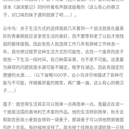
译本《湖滨散记》同时听着有声朗读版看的（这么有心的萌汉
子，对口味的妹子遇到就嫁了吧……）。
云中鸟：关于生活方式的选择我前几天看到一个说法就是在最美
好的青春期就应该享受生活的美好，而不要等到老了以后才用残
弱的躯体度假。因此有些人就选择工作几年有辞掉工作休息一
年。我也想过梭罗这种生活方式的可能性，去找一个废弃的房子
收拾一下生活一段时间，自己种菜采果，也不是不可能。这里最
为麻烦的问题就是水源可能不确定。梭罗在湖边，因此有固定的
便捷的水源……（以下省略1000字，云小鸟详尽地描述了各种可
能与不可能，伴随着娇羞的微笑，再广播一遍，这么有心的萌汉
子……）
蔻子：我觉得生活其实可以简单一点再简单一点。我最近在读一
个旅居法国的奥地利艺术家的作品。他的生活特别简单，秋天去
帮助农民收小麦就会得到一袋麦子，那袋麦子可以供他熬粥做面
包吃上半年。有时候他没钱了，就去挨个找朋友说请给我一元钱