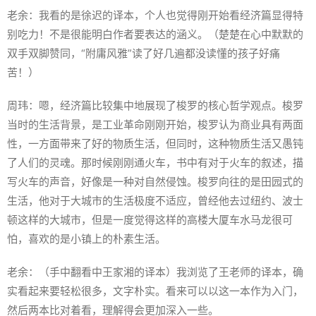
老余：我看的是徐迟的译本，个人也觉得刚开始看经济篇显得特
别吃力！不是很能明白作者要表达的涵义。（楚楚在心中默默的
双手双脚赞同，“附庸风雅”读了好几遍都没读懂的孩子好痛
苦！）
周玮：嗯，经济篇比较集中地展现了梭罗的核心哲学观点。梭罗
当时的生活背景，是工业革命刚刚开始，梭罗认为商业具有两面
性，一方面带来了好的物质生活，但同时，这种物质生活又愚钝
了人们的灵魂。那时候刚刚通火车，书中有对于火车的叙述，描
写火车的声音，好像是一种对自然侵蚀。梭罗向往的是田园式的
生活，他对于大城市的生活极度不适应，曾经他去过纽约、波士
顿这样的大城市，但是一度觉得这样的高楼大厦车水马龙很可
怕，喜欢的是小镇上的朴素生活。
老余：（手中翻看中王家湘的译本）我浏览了王老师的译本，确
实看起来要轻松很多，文字朴实。看来可以以这一本作为入门，
然后两本比对着看，理解得会更加深入一些。