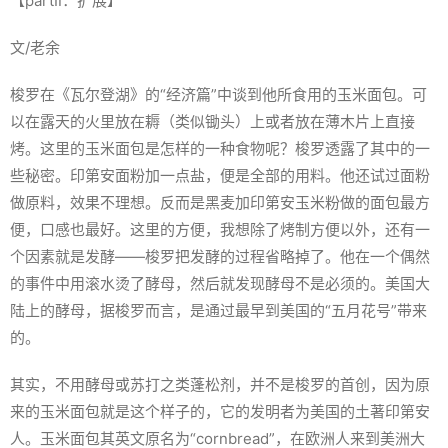
【partⅡ：扩展】
文/老余
梭罗在《瓦尔登湖》的“经济篇”中谈到他所食用的玉米面包。可
以在露天的火里放在耨（类似锄头）上或者放在薄木片上直接
烤。这里的玉米面包是怎样的一种食物呢？梭罗透露了其中的一
些秘密。印第安面粉加一点盐，便是全部的用料。他还试过面粉
做原料，效果不理想。反而是黑麦加印第安玉米粉做的面包最方
便，口感也最好。这里的方便，我想除了烤制方便以外，还有一
个因素就是发酵——梭罗把发酵的过程省略掉了。他在一个偶然
的事件中用滚水烫了酵母，然后就发现酵母不是必须的。美国大
陆上的酵母，据梭罗而言，是通过最早到美国的“五月花号”带来
的。
其实，不用酵母或苏打之类蓬松剂，并不是梭罗的首创，因为原
来的玉米面包就是这个样子的，它的发明者为美国的土著印第安
人。玉米面包其英文原名为“cornbread”，在欧洲人来到美洲大