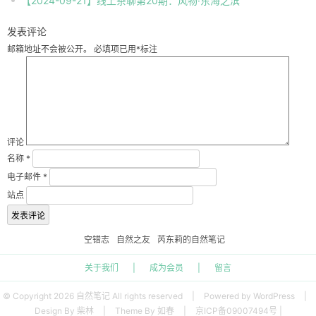
【2024-09-21】线上茶聊第20期：风物·东海之滨
发表评论
邮箱地址不会被公开。
必填项已用
*
标注
评论
名称
*
电子邮件
*
站点
空错志
自然之友
芮东莉的自然笔记
关于我们
|
成为会员
|
留言
© Copyright 2026 自然笔记 All rights reserved
|
Powered by WordPress
|
Design By 柴林
|
Theme By 如春
|
京ICP备09007494号 |