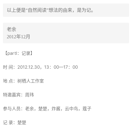
以上便是“自然阅读”想法的由来，是为记。
老余
2012年12月
【partⅠ：记录】
时 间：2012.12.30，13：00—17：00
地 点：树栖人工作室
特邀嘉宾：周玮
参与人员：老余，楚楚，炸酱，云中鸟，蔻子
记 录：楚楚