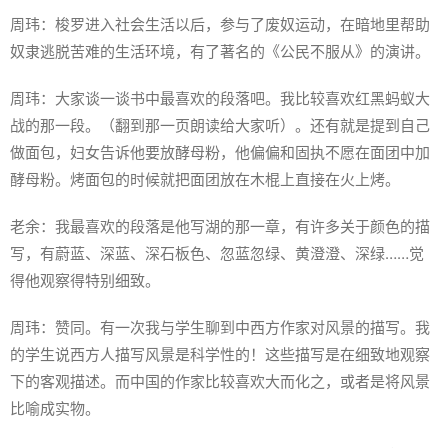
周玮：梭罗进入社会生活以后，参与了废奴运动，在暗地里帮助
奴隶逃脱苦难的生活环境，有了著名的《公民不服从》的演讲。
周玮：大家谈一谈书中最喜欢的段落吧。我比较喜欢红黑蚂蚁大
战的那一段。（翻到那一页朗读给大家听）。还有就是提到自己
做面包，妇女告诉他要放酵母粉，他偏偏和固执不愿在面团中加
酵母粉。烤面包的时候就把面团放在木棍上直接在火上烤。
老余：我最喜欢的段落是他写湖的那一章，有许多关于颜色的描
写，有蔚蓝、深蓝、深石板色、忽蓝忽绿、黄澄澄、深绿……觉
得他观察得特别细致。
周玮：赞同。有一次我与学生聊到中西方作家对风景的描写。我
的学生说西方人描写风景是科学性的！这些描写是在细致地观察
下的客观描述。而中国的作家比较喜欢大而化之，或者是将风景
比喻成实物。