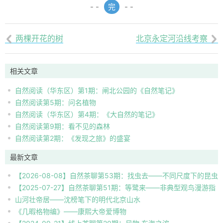
- -
完
- -
两棵开花的树
北京永定河沿线考察


相关文章
自然阅读（华东区）第1期：闸北公园的《自然笔记》
自然阅读第5期：问名植物
自然阅读（华东区）第4期：《大自然的笔记》
自然阅读第9期：看不见的森林
自然阅读第2期：《发现之旅》的盛宴
最新文章
【2026-08-08】自然茶聊第53期：找虫去——不同尺度下的昆虫
【2025-07-27】自然茶聊第51期：等鹭来——非典型观鸟漫游指
自然观察
山河壮帝居——沈榜笔下的明代北京山水
南
《几暇格物编》——康熙大帝爱博物