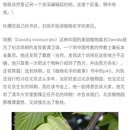
物是自然笔记另一个资深编辑起的哟，这是个彩蛋，猜中有
奖。）
吐槽完自己的书名，刘夙开始讲植物名字的来历。
珙桐（
Davidia involucrato
）这种中国的美丽植物属名Davidia是
为了纪念珙桐的发现者谭卫道，一个到中国传教的传教士兼标本
采集员。他还发现了麋鹿（当然，发现这个词用在这些地方不正
确，他只是第一次把这个物种介绍到了西方，并由西方命名），
还有熊猫！说到珙桐，在《植物名字的故事》书中的p40，刘夙
还自行检讨在北京这么多年，没好好逛过北京植物园，也没见过
在北京生长的珙桐，而在读书会上，他一脸得意告诉大家，他见
到了清华大学里那棵正在开花的珙桐！并告诉我们，北京植物园
那棵遭雷劈，又顽强长出了新枝。