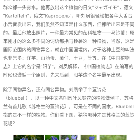
群众都一头雾水。他再放出这个植物的日文“ジャガイモ”，德文
“Kartoffeln”，俄文“Картофель”，听刘夙很轻松把各种大舌音
小舌音发出来，我们虽然不知道是什么东西，但都听出来是不同
的。最后他放出照片，一种最为常见的茄科植物——马铃薯！原
来刚才的这么多不同的词语都指马铃薯这一种植物，当然，这是
国际范围内的同物异名，就在中国国境内，对于这种土豆的叫法
也非常多：洋芋、山药蛋、薯仔、土豆，等等。在《中国植物
志》上它的名字是“阳芋”。刘夙解释，《中国植物志》在编写的
时候也遵循一个原则，先来后到，阳芋这个名字最早出现。
除了同物异名，还有同名异物。刘夙举了个蓝铃花
（bluebell），以一种中文名叫圆叶风铃花的植物做例子，苏格
兰有首儿歌《苏格兰的蓝铃花》，可是在不同的国家，Bluebell
指的是不一样的植物。你们看下图，猜猜哪种才是苏格兰的蓝铃
花呢？