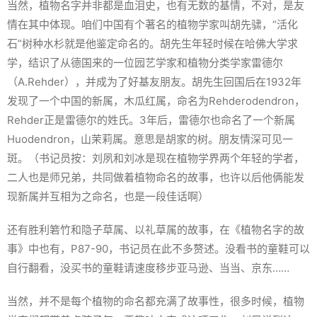
当然，植物名字并非都是血泪史，也有无数的基情，不对，是友
情在其中体现。咱们中国有个著名的植物学家叫胡先骕，“活化
石”树种水杉就是他鉴定命名的。胡先生年轻时候在哈佛大学求
学，结识了从德国来的一位园艺学家和植物分类学家雷德尔
（A.Rehder），并成为了好基友朋友。胡先生回国后在1932年
发现了一个中国的新属，木瓜红属，命名为Rehderodendron，
Rehder正是雷德尔的姓氏。3年后，雷德尔也命名了一个新属
Huodendron
，山茉莉属。意思是胡家的树。朋友情深可见一
斑。（书记员按：刘夙和刘冰是现在植物学界两个年轻的学者，
二人也是师兄弟，共同做着植物命名的故事，也许以后他俩能发
现新属并互相为之命名，也是一段佳话啊）
还有胜利箬竹和隐子草属、以礼草属的故事，在《植物名字的故
事》中也有，P87-90，书记员在此不多赘述。没看书的童鞋可以
自行翻看，没买书的童鞋请速度移步亚马逊、当当、京东……
当然，并不是每个植物的命名都充满了故事性，很多时候，植物