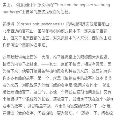
实上，《旧约全书》原文中的“There on the poplars we hung
our harps”上挂琴的应该是现在的胡杨。
花楸树（
Sorbus pohuashanensis
）的种加词其实就是百花山，
北京西边的百花山。虽然花楸树的模式标本不一定采自于百花
山，但采于北京西部的山区，对采集标本的人来说，西边的山或
许都叫这个美丽的名字吧。
刘夙默默讲完上面的一大段，推了推鼻梁上的眼镜跟大家说道，
枯燥的内容马上结束。——其实一点都不枯燥，相当有意思。因
为接下来，他要开始讲各种植物属名和种名的来历，这里边有许
许多多有趣的故事。第一个，就是《植物名字的故事》这本书书
名的来历，刘夙说原先他给书起的名字是“敢问芳名何来”，被出
版社编辑给否了，这口气，多像一个屌丝在猥琐地问女生！又有
个编辑拟了个很优雅的长名，还被否了，最后定了现在这个“植物
名字的故事”，感觉略显平淡。老余作为资深编辑又补了一枪“我
觉得读书会的名字，问名植物，更为贴切。”（透露一下，问名植