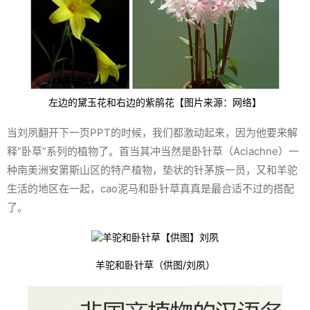
左边的黛玉花和右边的紫鹃花【图片来源：网络】
当刘夙翻开下一页PPT的时候，我们都激动起来，因为他要来解
释“卧草”系列的植物了。首当其冲当然是卧针草（
Aciachne
）一
种南美洲安第斯山区的特产植物，垫状的针茅族一员，又和羊驼
生活的地区在一起，cao泥马和卧针草真真是最合适不过的搭配
了。
羊驼和卧针草（供图/刘夙）