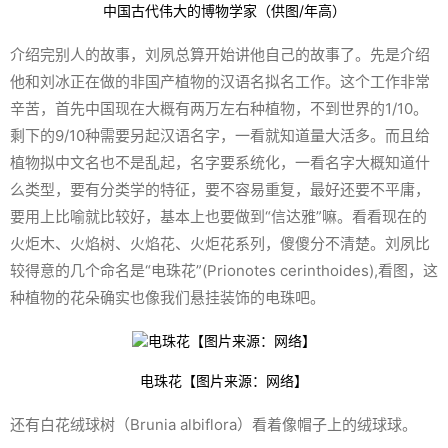
中国古代伟大的博物学家（供图/年高）
介绍完别人的故事，刘夙总算开始讲他自己的故事了。先是介绍
他和刘冰正在做的非国产植物的汉语名拟名工作。这个工作非常
辛苦，首先中国现在大概有两万左右种植物，不到世界的1/10。
剩下的9/10种需要另起汉语名字，一看就知道量大活多。而且给
植物拟中文名也不是乱起，名字要系统化，一看名字大概知道什
么类型，要有分类学的特征，要不容易重复，最好还要不平庸，
要用上比喻就比较好，基本上也要做到“信达雅”嘛。看看现在的
火炬木、火焰树、火焰花、火炬花系列，傻傻分不清楚。刘夙比
较得意的几个命名是“电珠花”(Prionotes cerinthoides),看图，这
种植物的花朵确实也像我们悬挂装饰的电珠吧。
电珠花【图片来源：网络】
还有白花绒球树（
Brunia albiflora
）看着像帽子上的绒球球。