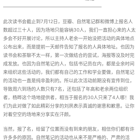
—————————————————————
此次读书会截止到7月12日，豆瓣、自然笔记群和微博上报名人
数超过三十人，因为场地只能容纳30人，我们一直担心来的人太
多会不好开展讨论，所以主持人老余一开始没把活动的具体地点
公布出来，而是提前一天邮件告知了报名的人具体地址。也因为
读书会和茶聊不太一样，第一次做结合的尝试，海报等没及时完
成发放。也因为自然笔记的人，包括书记员在内，都是业余时间
来组织这些活动的，我们都有自己的工作和学业要做，自然笔记
的活动也一直是纯非盈利的。所以此次活动前期没有宣传到位，
导致周六到场的人数只有7名，还包括了年高和老余两位组织
者，杨晔这个场地提供者，相当于报名的30人只来了4人哪！我
们为此对做了如此精彩分享的刘夙表示真诚的谢意和歉意。让你
对着空空的场地来分享实在汗颜。
当然，报了名，给留了位置而没有到来的朋友，相信你们都有许
许多多的原因。自然笔记的活动也从来不是严格的、严肃的活