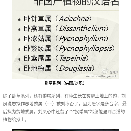
卧草系列（供图/刘夙）
除了卧草系列，还有黍属系列，有种生长在贫瘠土地上的黍，刘
夙说想拟作恶地黍属（- -）被刘冰否了，因为恶字是多音字，最
后拟为贫地黍属。刘夙心中还留了个“拐黍属”希望能遇到合适的
植物给拟上。