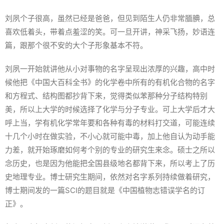
刘夙个子很高，虽然已经是爸爸，但见到陌生人仍非常腼腆，总
喜欢低着头，带着点羞涩的笑。可一旦开讲，神采飞扬，妙语连
篇，跟那个很不安的大个子形象基本不符。
刘夙一开始就讲他从小对事物的名字呈现出浓厚的兴趣，高中时
候他把《中国大百科全书》的化学卷中所有的有机化合物的名字
和方程式、结构图都抄背下来，觉得类似苯那种分子结构特别
美，所以上大学的时候选择了化学与分子专业。可上大学后才大
呼上当，学有机化学常年要和各种有毒的材料打交道，可能连续
十几个小时在做实验，不小心就可能中毒，加上他自认为动手能
力差，就开始琢磨如何考个别的专业的研究生来念。硕士之所以
念历史，也是因为他能把全国县级地名都背下来，所以考上了历
史地理专业。博士研究生期间，依然对名字系列持续做着研究，
博士期间发的一篇SCI的题目就是《中国植物志错误学名的订
正》。