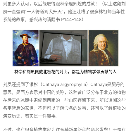
到更多人认可，以后能取得跟林奈般辉煌的成就！（以上这段刘
夙一直强调“一人得道鸡犬升天”，他还吐槽了很多林祖师当年性
系统的故事，感兴趣的请翻书 P144-148）
林奈和刘夙佩戴北极花的对比，都是为植物学做贡献的人
刘夙还提到了银杉（
Cathaya argyrophylla
）Cathaya是契丹的
意思，是西方表示对中国的美称，这种曾广泛分布于北方的植物
在后来的冰期中退缩到西南的一些山区存留下来，所以追溯这些
名字背后的家世，不但可以了解命名的故事，还可以了解植物的
演变历史，着实是一件趣事。
不过，也有很多植物学家为许多种新属新种的命名发愁！于是有