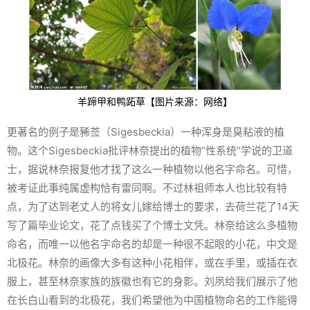
羊蹄甲和鸭跖草【图片来源：网络】
更著名的例子是豨莶（Sigesbeckia）一种浑身是臭粘液的植
物。这个Sigesbeckia批评林奈提出的植物“性系统”学说的卫道
士，据说林奈报复他才找了这么一种植物以他名字命名。可惜，
被考证此事纯属虚构恰有雷同啊。不过林祖师本人也比较有特
点，为了达到老丈人的将女儿嫁给博士的要求，去荷兰花了14天
写了篇毕业论文，花了点钱买了个博士文凭。林奈给这么多植物
命名，而唯一以他名字命名的却是一种很不起眼的小花，中文是
北极花。林奈的画像大多有这种小花相伴，或在手里，或插在衣
服上，甚至林奈家族的族徽也有它的身影。刘夙给我们展示了他
在长白山看到的北极花，我们希望他为中国植物命名的工作能得