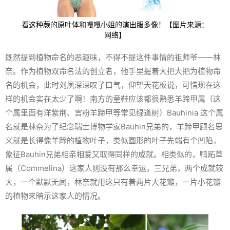
看这种蕨的原叶体和嘎嘎小姐的演出服多像！【图片来源：
网络】
既然提到植物命名的恶趣味，不得不提这件事情的祖师爷——林
奈。作为植物双命名法的创立者，他手里握着大把大把为植物命
名的机会，此时刘夙深深叹了口气，仰望天花板说，可惜现在这
样的机会实在太少了啊！南方的童鞋应该都很熟悉羊蹄甲属（这
个属里面有洋紫荆、宫粉羊蹄甲等常见绿道树）
Bauhinia
这个属
名就是林奈为了纪念瑞士博物学家Bauhin兄弟的，羊蹄甲顾名思
义就是长得像羊蹄的植物叶子，类似圆形的叶子先端有个凹陷，
象征Bauhin兄弟相亲相爱又取得同样的成就。相类似的，鸭跖草
属（
Commelina
）这家人则没有那么幸运，三兄弟，两个成就较
大，一个默默无闻，林奈就用这只有着两片大花瓣，一片小花瓣
的植物来暗示这家人的情况。