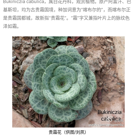
Bukiniczia cabulica
，属白花丹科，观赏植物。原产阿富汗、巴
基斯坦，均为古贵霜国境，种加词意为“喀布尔的”，而喀布尔正
是贵霜国都城，故新拟“贵霜花”。“霜”字又兼指叶片上的脉纹色
泽如霜。
贵霜花（供图/刘夙）