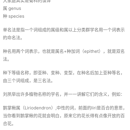
大家庭其实是菊科的误译
属 genus
种 species
单名法是指一个词组成的属级和属以上分类群学名用一个词表示
的命名法。
种名用两个词表示，也就是属名+种加词（epithet），就是双名
法。
种下等级名称，即亚种、变种、变型，在种名后加上亚种等名，
由三个词组成，是三名法。
刘夙举出许多植物名称的学名，并一一讲解它们的含义，例如：
鹅掌楸属（
Liriodendron
）,中性的词，前面的liri是百合的意思，
当你看到鹅掌楸的花就会明白，原来它的花长得有点像开放的百
合花。