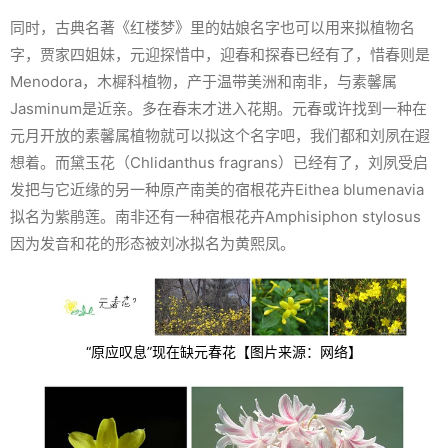
同时，古典名著《红楼梦》里的姑娘名字也可以用来拟植物名
字，贾家四姐妹，元迎探惜中，迎春和探春已经有了，惜春则是
Menodora
，木樨科植物，产于温带美洲和南非，与素馨属
Jasminum
是近亲。多在春末才进入花期。元春或许找到一种在
元月开放的素馨属植物就可以拟这个名字吧，我们都和刘夙在遐
想着。而黛玉花（Chlidanthus fragrans）已经有了，刘夙受启
发把与它近缘的另一种原产南美的宿根花卉
Eithea blumenavia
拟名为紫鹃莲。南非还有一种宿根花卉
Amphisiphon stylosus
因为发音和花的形态被刘冰拟名为黄熙凤。
“原应叹息”现在缺元春花【图片来源：网络】