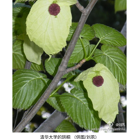
清华大学的珙桐 （供图/刘夙）