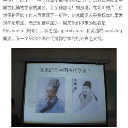
国古代博物学家的属名，甚至种加词！刘夙说，在北川的片口自
然保护区的工作人员发现了一新种，刘冰闻讯去采集标本结果发
现不是新属，而是驴蹄草属的。原来他们拟定的属名是
Shizhenia（时珍），种名是
supervivens
，和英语的surviving
同源。又一个纪念中国古代博物学家的机会失之交臂。