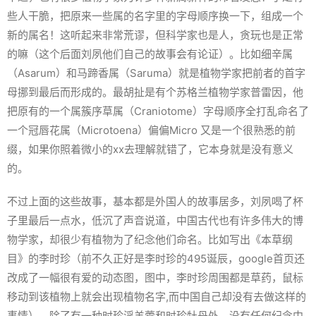
些人干脆，把原来一些属的名字里的字母顺序换一下，组成一个
新的属名！这听起来非常荒谬，但科学家也是人，贪玩也是正常
的嘛（这个后面刘夙他们自己的故事会有论证）。比如细辛属
（
Asarum
）和马蹄香属（
Saruma
）就是植物学家把前者的首字
母挪到最后而形成的。最胡扯是有个苏格兰植物学家普雷因，他
把原有的一个属簇序草属（
Craniotome
）字母顺序全打乱命名了
一个冠唇花属（
Microtoena
）偏偏Micro 又是一个很熟悉的前
缀，如果你照着微小的xx去理解就错了，它本身就是没有意义
的。
不过上面的这些故事，基本都是外国人的故事居多，刘夙喝了杯
子里最后一点水，低沉了声音说道，中国古代也有许多伟大的博
物学家，却很少有植物为了纪念他们命名。比如写出《本草纲
目》的李时珍（前不久正好是李时珍的495诞辰，google首页还
改成了一幅很有爱的动态图，图中，李时珍周围都是草药，鼠标
移动到该植物上就会出现植物名字,而中国自己却没有去做这样的
事情），除了有一种时珍淫羊藿和时珍牡丹外，没有任何纪念中