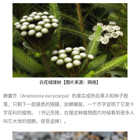
白花绒球树【图片来源：网络】
蝉翼芥（
Anelsonia eurycarpa
）的果实成熟后果爿和种子脱
落，只剩下一层膜质的隔膜，如蝉翼般，一个芥字说明了它是十
字花科的植物。（书记员按，在搜这种植物图片时候看到很多人
叫它大地的翅膀，很受追捧）。