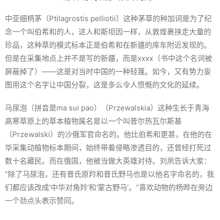
中亚细柄茅（
Ptilagrostis pelliotii
）这种茅草的种加词是为了纪
念一个叫伯希和的人，这人和斯坦因一样，从敦煌裹挟走大量的
珍品，这种草的模式标本正是伯希和在新疆的库车附近发现的。
但是在采集地点上并不是写的新疆，而是xxxx（书中这个名词被
屏蔽掉了）——这是对当时中国的一种轻蔑。如今，又有势力妄
图用这个名字让中国分裂，这是多么令人愤慨的文化的延续。
马尿泡（拼音是ma sui pao）（
Przewalskia
）这种生长于青海
高寒草原上的草本植物属名是以一个叫普尔热瓦尔斯基
（Przewalski）的沙俄军官命名的。他比伯希和更甚，在他的在
华采集动植物标本期间，始终带着侵略渗透目的，还曾经打死过
数十名藏民。而在俄国，他被当做大英雄对待。刘夙告诉大家：
“除了马尿泡，还有普氏原羚和普氏野马也是以他名字命名的，我
们都应该改成‘中华对角羚’和‘蒙古野马’。”喜欢动物的杨晔在旁边
一个劲点头表示赞同。