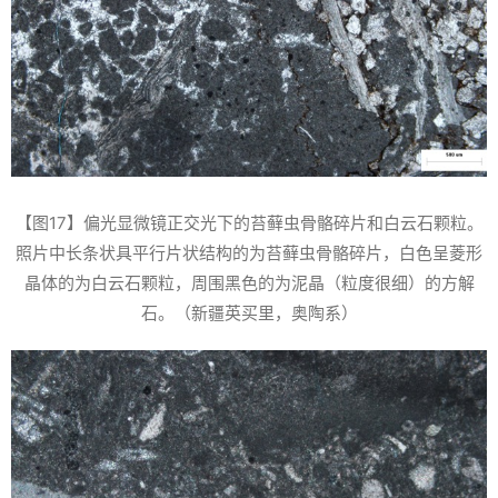
【图17】偏光显微镜正交光下的苔藓虫骨骼碎片和白云石颗粒。
照片中长条状具平行片状结构的为苔藓虫骨骼碎片，白色呈菱形
晶体的为白云石颗粒，周围黑色的为泥晶（粒度很细）的方解
石。（新疆英买里，奥陶系）