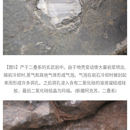
【图5】产于二叠系的玄武岩中。由于地壳变动使大量岩浆喷出,
熔岩冷却时,蒸气和其他气体形成气泡。气泡在岩石冷却时被封起
来而形成许多洞孔。之后洞孔浸入含有二氧化硅的溶液凝结成硅
胶，最后二氧化硅结晶为玛瑙。(新疆阿克苏，二叠系)