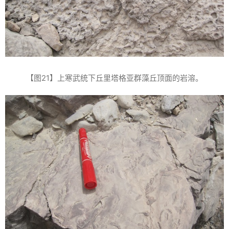
【图21】上寒武统下丘里塔格亚群藻丘顶面的岩溶。