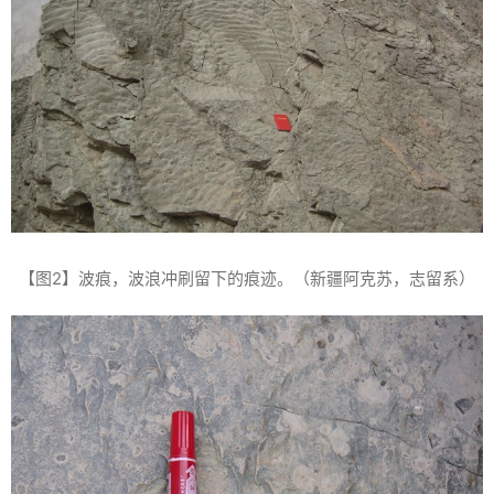
【图2】波痕，波浪冲刷留下的痕迹。（新疆阿克苏，志留系）