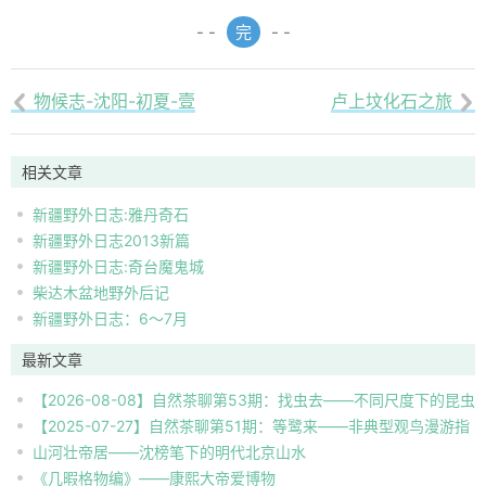
- -
完
- -
物候志-沈阳-初夏-壹
卢上坟化石之旅


相关文章
新疆野外日志:雅丹奇石
新疆野外日志2013新篇
新疆野外日志:奇台魔鬼城
柴达木盆地野外后记
新疆野外日志：6～7月
最新文章
【2026-08-08】自然茶聊第53期：找虫去——不同尺度下的昆虫
【2025-07-27】自然茶聊第51期：等鹭来——非典型观鸟漫游指
自然观察
山河壮帝居——沈榜笔下的明代北京山水
南
《几暇格物编》——康熙大帝爱博物