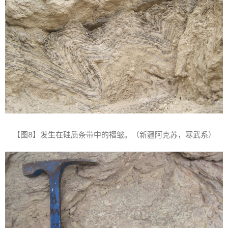
【图8】发生在硅质条带中的褶皱。（新疆阿克苏，寒武系）