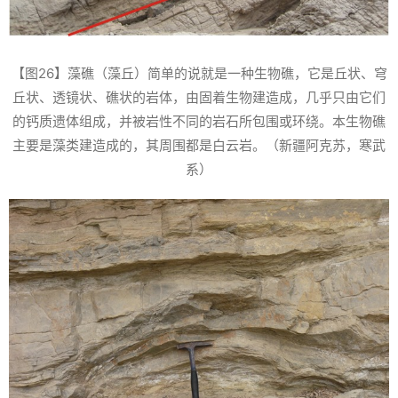
【图26】藻礁（藻丘）简单的说就是一种生物礁，它是丘状、穹
丘状、透镜状、礁状的岩体，由固着生物建造成，几乎只由它们
的钙质遗体组成，并被岩性不同的岩石所包围或环绕。本生物礁
主要是藻类建造成的，其周围都是白云岩。（新疆阿克苏，寒武
系）