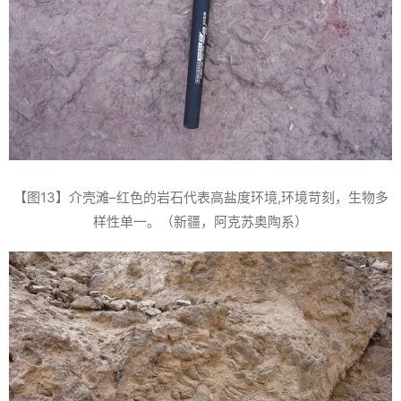
【图13】介壳滩–红色的岩石代表高盐度环境,环境苛刻，生物多
样性单一。（新疆，阿克苏奥陶系）