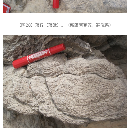
【图28】藻丘（藻礁）。（新疆阿克苏，寒武系）