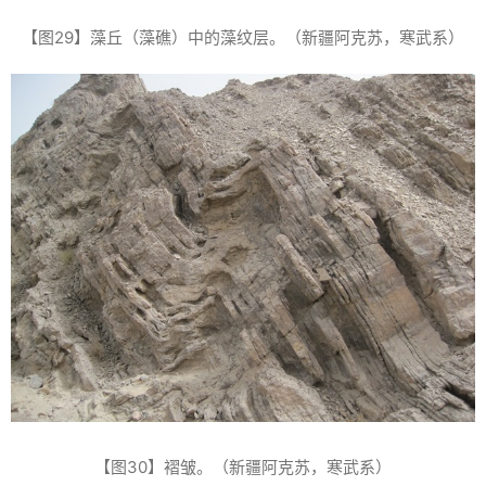
【图29】藻丘（藻礁）中的藻纹层。（新疆阿克苏，寒武系）
【图30】褶皱。（新疆阿克苏，寒武系）