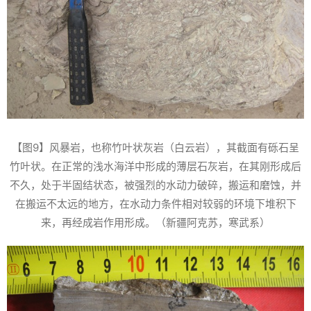
【图9】风暴岩，也称竹叶状灰岩（白云岩），其截面有砾石呈
竹叶状。在正常的浅水海洋中形成的薄层石灰岩，在其刚形成后
不久，处于半固结状态，被强烈的水动力破碎，搬运和磨蚀，并
在搬运不太远的地方，在水动力条件相对较弱的环境下堆积下
来，再经成岩作用形成。（新疆阿克苏，寒武系）