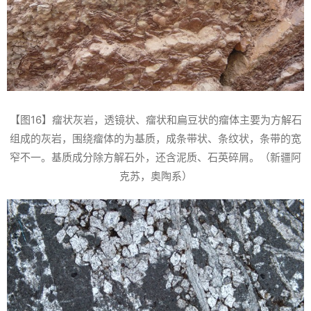
【图16】瘤状灰岩，透镜状、瘤状和扁豆状的瘤体主要为方解石
组成的灰岩，围绕瘤体的为基质，成条带状、条纹状，条带的宽
窄不一。基质成分除方解石外，还含泥质、石英碎屑。（新疆阿
克苏，奥陶系）