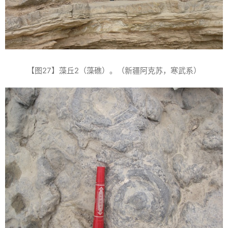
【图27】藻丘2（藻礁）。（新疆阿克苏，寒武系）