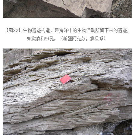
【图22】生物遗迹构造，是海洋中的生物活动所留下来的遗迹，
如爬痕和虫孔。（新疆阿克苏，震旦系）