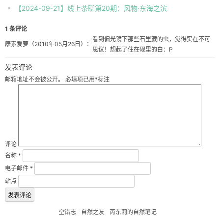
【2024-09-21】线上茶聊第20期：风物·东海之滨
1 条评论
看到偏光镜下那些石里藏的虫，觉得实在不可
康素爱萝
（2010年05月26日）：
思议！想起了住在砚里的白：P
发表评论
邮箱地址不会被公开。
必填项已用
*
标注
评论
名称
*
电子邮件
*
站点
空错志
自然之友
芮东莉的自然笔记