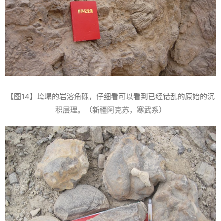
【图14】垮塌的岩溶角砾，仔细看可以看到已经错乱的原始的沉
积层理。（新疆阿克苏，寒武系）