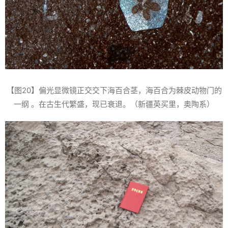
【图20】偏光显微镜正交交下海百合茎，海百合为棘皮动物门的
一纲 。在古生代繁盛，现已衰退。（新疆英买里，奥陶系）