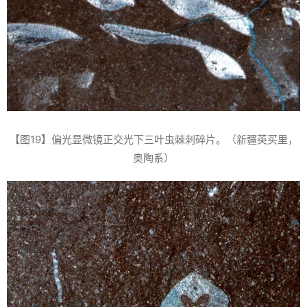
【图19】偏光显微镜正交光下三叶虫棘刺碎片。（新疆英买里，
奥陶系）