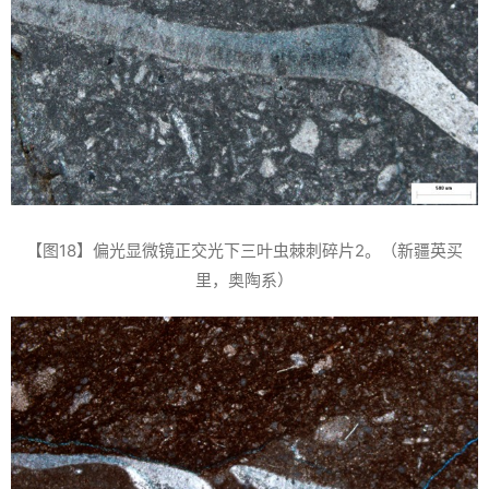
【图18】偏光显微镜正交光下三叶虫棘刺碎片2。（新疆英买
里，奥陶系）