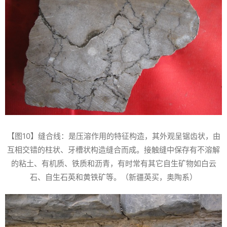
【图10】缝合线：是压溶作用的特征构造，其外观呈锯齿状，由
互相交错的柱状、牙槽状构造缝合而成。接触缝中保存有不溶解
的粘土、有机质、铁质和沥青，有时常有其它自生矿物如白云
石、自生石英和黄铁矿等。（新疆英买，奥陶系）