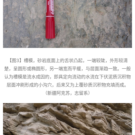
【图3】槽模，砂岩底面上的舌状凸起，一端较陡，外形较清
楚，呈圆形或椭圆形，另一端宽而平缓，与层面渐趋一致。一般
认为槽模是流水成因的，即具定向流动的水流在下伏泥质沉积物
层面冲刷形成的小沟穴，后来又为上覆砂质沉积物充填而成。
（新疆阿克苏，志留系）