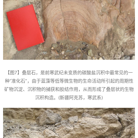
【图7】叠层石，是前寒武纪未变质的碳酸盐沉积中最常见的一
种“准化石”，由于蓝藻等低等微生物的生命活动所引起的周期性
矿物沉淀、沉积物的捕获和胶结作用，从而形成了叠层状的生物
沉积构造。(新疆阿克苏，寒武系)