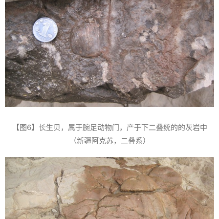
【图6】长生贝，属于腕足动物门，产于下二叠统的的灰岩中
（新疆阿克苏，二叠系）