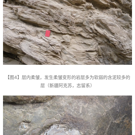
【图4】层内柔皱，发生柔皱变形的岩层多为软弱的含泥较多的
层（新疆阿克苏，志留系）