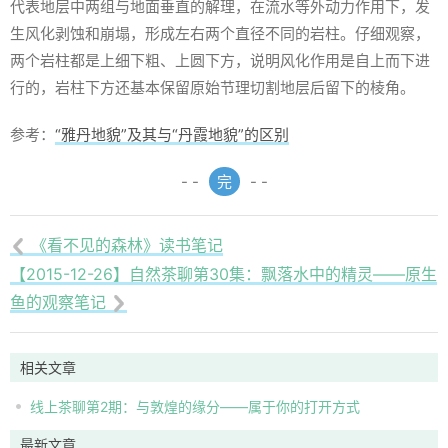
代表地层中两组与地面垂直的解理，在流水等外动力作用下，发
生风化剥蚀和崩塌，形成左右两个直径不同的岩柱。仔细观察，
两个岩柱都是上细下粗、上圆下方，说明风化作用是自上而下进
行的，岩柱下方还基本保留原始节理切割地层后留下的棱角。
参考：
“雅丹地貌”及其与“丹霞地貌”的区别
- -
完
- -
《看不见的森林》读书笔记

【2015-12-26】自然茶聊第30集：飘落水中的精灵——原生
鱼的观察笔记

相关文章
线上茶聊第2期：与敦煌的缘分——属于你的打开方式
最新文章