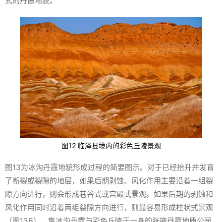
式的丹霞地貌。
图12 临泽县境内的彩色丘陵景观
图13为冰沟丹霞地貌形成过程的简要图示。对于已经抬升并发育
了断裂或裂隙的地层，如果后期剥蚀、风化作用主要沿着一组裂
隙方向进行，则会形成巷谷式或宫殿式景观。如果后期的剥蚀和
风化作用同时沿着两组裂隙方向进行，则最容易形成柱状式景观
（图13B）。集冰沟丹霞与彩色丘陵于一身的张掖丹霞地质公园