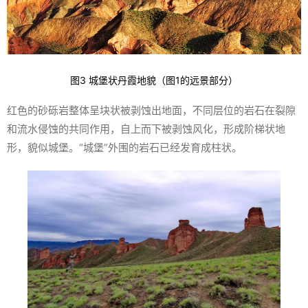
图3 城堡状丹霞地貌（图1的远景部分）
红色的砂砾岩整体呈块状被剥蚀出地面，不同层位的岩石在裂隙
和流水侵蚀的共同作用，自上而下被剥蚀风化，形成阶梯状地
形，貌似城堡。“城堡”外围的岩石已经发育成柱状。