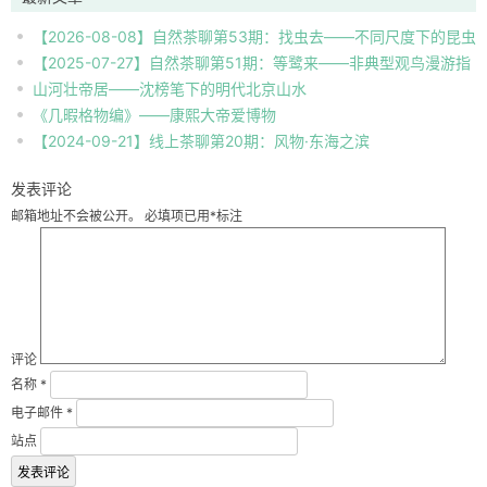
【2026-08-08】自然茶聊第53期：找虫去——不同尺度下的昆虫
【2025-07-27】自然茶聊第51期：等鹭来——非典型观鸟漫游指
自然观察
山河壮帝居——沈榜笔下的明代北京山水
南
《几暇格物编》——康熙大帝爱博物
【2024-09-21】线上茶聊第20期：风物·东海之滨
发表评论
邮箱地址不会被公开。
必填项已用
*
标注
评论
名称
*
电子邮件
*
站点