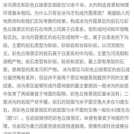
冰沟景区和彩色丘陵景区相距仅10余千米，大的构造背景和地理
环境基本相同。为什么只有在冰沟才形成丹霞景观？ 根据前人的
地质资料和我们实际考察的结果，构成冰沟丹霞景区的岩石与彩
色丘陵景区的岩石在地质上同属于白垩系，但形成时间和环境略
有区别。冰沟丹霞景区的岩石形成稍早一些，属于白垩系的下沟
组，主要的岩石类型为砾岩、砂砾岩和含砾砂岩，以河流相为
主。彩色丘陵景区的岩石属于白垩系的中沟组，主要为河流相和
湖相产物，岩石类型有砂岩、砾岩和泥岩，最上部有厚层的石
膏，是典型的蒸发沉积产物。 冰沟景区与彩色丘陵景区的岩石成
分虽然略有差异，但这并不是两个景区地貌景观截然不同的主要
因素。冰沟景区能够形成丹霞地貌的最主要原因一是冰沟的岩层
中发育了两组垂直于地面的裂隙，彩色丘陵景观区基本没有；二
是冰沟的岩层产状平缓，岩石的层面与水平面交角大多在10度左
右，而彩色丘陵景观区的岩层面与水平面的交角一般在40度左右
（图12）。在岩层陡倾的彩色丘陵景区，纵使有垂直于地面的节
理，也会因为重力因素而使岩层快速崩塌，很难形成柱状或巷谷