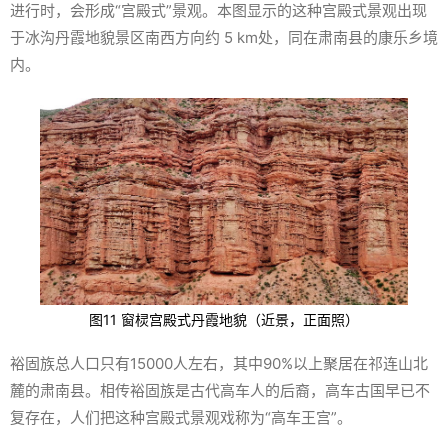
进行时，会形成“宫殿式”景观。本图显示的这种宫殿式景观出现
于冰沟丹霞地貌景区南西方向约 5 km处，同在肃南县的康乐乡境
内。
图11 窗棂宫殿式丹霞地貌（近景，正面照）
裕固族总人口只有15000人左右，其中90%以上聚居在祁连山北
麓的肃南县。相传裕固族是古代高车人的后裔，高车古国早已不
复存在，人们把这种宫殿式景观戏称为“高车王宫”。