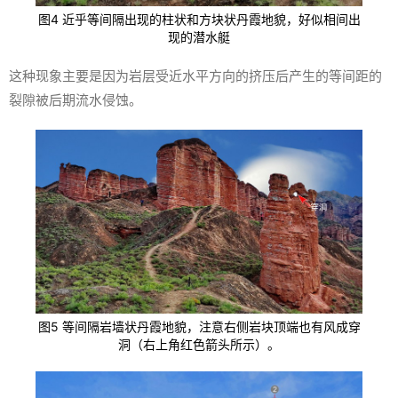
图4 近乎等间隔出现的柱状和方块状丹霞地貌，好似相间出
现的潜水艇
这种现象主要是因为岩层受近水平方向的挤压后产生的等间距的
裂隙被后期流水侵蚀。
图5 等间隔岩墙状丹霞地貌，注意右侧岩块顶端也有风成穿
洞（右上角红色箭头所示）。