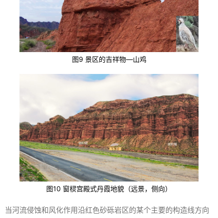
图9 景区的吉祥物—山鸡
图10 窗棂宫殿式丹霞地貌（远景，侧向）
当河流侵蚀和风化作用沿红色砂砾岩区的某个主要的构造线方向