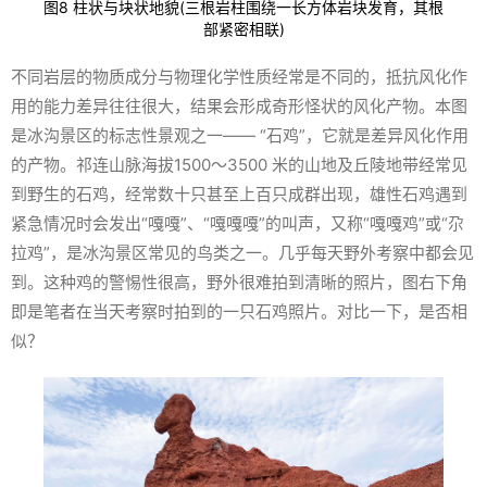
图8 柱状与块状地貌(三根岩柱围绕一长方体岩块发育，其根
部紧密相联)
不同岩层的物质成分与物理化学性质经常是不同的，抵抗风化作
用的能力差异往往很大，结果会形成奇形怪状的风化产物。本图
是冰沟景区的标志性景观之一—— “石鸡”，它就是差异风化作用
的产物。祁连山脉海拔1500～3500 米的山地及丘陵地带经常见
到野生的石鸡，经常数十只甚至上百只成群出现，雄性石鸡遇到
紧急情况时会发出“嘎嘎”、“嘎嘎嘎”的叫声，又称“嘎嘎鸡”或“尕
拉鸡”，是冰沟景区常见的鸟类之一。几乎每天野外考察中都会见
到。这种鸡的警惕性很高，野外很难拍到清晰的照片，图右下角
即是笔者在当天考察时拍到的一只石鸡照片。对比一下，是否相
似？