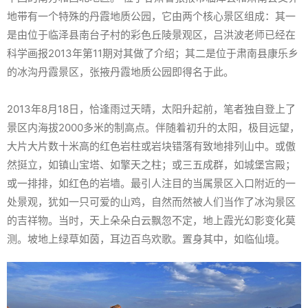
地带有一个特殊的丹霞地质公园，它由两个核心景区组成：其一
是由位于临泽县南台子村的彩色丘陵景观区，吕洪波老师已经在
科学画报2013年第11期对其做了介绍；其二是位于肃南县康乐乡
的冰沟丹霞景区，张掖丹霞地质公园即得名于此。
2013年8月18日，恰逢雨过天晴，太阳升起前，笔者独自登上了
景区内海拔2000多米的制高点。伴随着初升的太阳，极目远望，
大片大片数十米高的红色岩柱或岩块错落有致地排列山中。或傲
然挺立，如镇山宝塔、如擎天之柱；或三五成群，如城堡宫殿；
或一排排，如红色的岩墙。最引人注目的当属景区入口附近的一
处景观，犹如一只可爱的山鸡，自然而然被人们当作了冰沟景区
的吉祥物。当时，天上朵朵白云飘忽不定，地上霞光幻影变化莫
测。坡地上绿草如茵，耳边百鸟欢歌。置身其中，如临仙境。