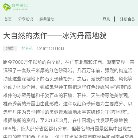
|
首页
分享知识
经典活动
登录
注册会员
大自然的杰作——冰沟丹霞地貌
地质
地科苑
2015年12月10日
距今7000万年以前的白垩纪，在广东北部和江西、湖南交界一带
沉积了一套数千米厚的红色砂砾岩。几百万年前，强烈的构造活
动使这些深埋地下的石头迅速抬升。之后，漫长的侵蚀、风化等
外动力地质作用，犹如鬼斧神工般把这些红色砂砾岩层“凿刻”成
雄伟的赤壁丹崖和千姿百态的石墙、石柱、天生桥等绝美景观，
雄奇秀美的丹霞山由此形成。这种以红色砂砾岩为主要成分、以
赤壁丹崖为典型特征的类似景观被地质学家统称为“丹霞地貌”。
根据最新的资料，至2013年3月，在中国境内共发现丹霞地貌
995处，绝大部分省区都有分布，但著名的丹霞景区集中出现在
中国的南方和西北地区。 位于甘肃省张掖市临泽县和肃南县交界