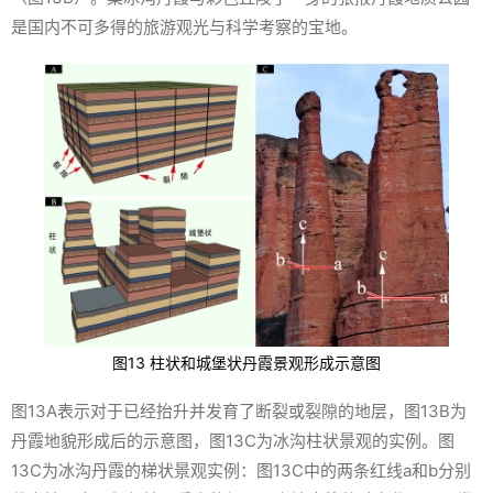
是国内不可多得的旅游观光与科学考察的宝地。
图13 柱状和城堡状丹霞景观形成示意图
图13A表示对于已经抬升并发育了断裂或裂隙的地层，图13B为
丹霞地貌形成后的示意图，图13C为冰沟柱状景观的实例。图
13C为冰沟丹霞的梯状景观实例：图13C中的两条红线a和b分别