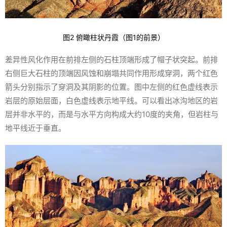
图2 俯瞰柱状丹霞（图1的前景）
差异性风化作用在前排左侧的石柱顶端形成了帽子状突起。前排
右侧巨大石柱的顶端因风蚀和崩塌共同作用形成穿洞，两个红色
箭头分别指示了穿洞及其阴影的位置。图中左侧的红色虚线表示
岩层的原始层面，白色虚线表示地平线。可以看出冰沟地区的岩
层并非水平的，而是与水平方向构成大约10度的夹角，但岩柱与
地平线近于垂直。