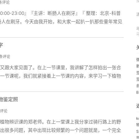
 条评论
6 20:00-23:00』『主讲：断肠人在刷牙』『 整理：北京-科普
肠人在刷牙。今天由我开始，和大家一起扒一扒那些童年常见
字
 条评论
又跟大家见面了。在上一节课里，我讲解了怎样拍出一张合
一节课呢，我们就紧接着上一节课的内容，来学习一下植物
物鉴定照
条评论
k
植物辨识课的郑老师。在上一堂课上我分享过骑行路上的野
出很多问题，其中出现比较频繁的一个问题就是，一个完全
S