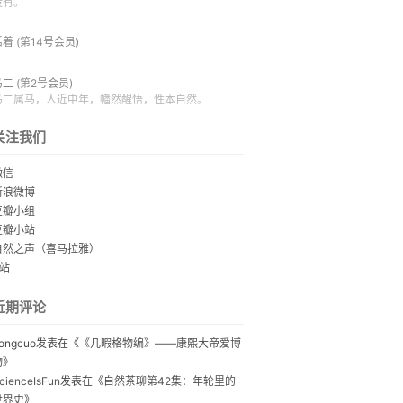
没有。
活着
(第14号会员)
马二
(第2号会员)
马二属马，人近中年，幡然醒悟，性本自然。
关注我们
微信
新浪微博
豆瓣小组
豆瓣小站
自然之声（喜马拉雅）
B站
近期评论
ongcuo
发表在《
《几暇格物编》——康熙大帝爱博
物
》
cienceIsFun
发表在《
自然茶聊第42集：年轮里的
世界史
》