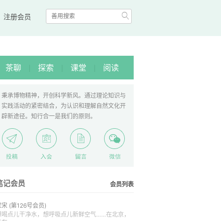

|
注册会员
茶聊
探索
课堂
阅读
|
|
|
秉承博物精神，开创科学新风。通过理论知识与
实践活动的紧密结合，为认识和理解自然文化开
辟新途径。知行合一是我们的原则。
笔记会员
会员列表
宋宋
(第126号会员)
想喝点儿干净水，想呼吸点儿新鲜空气……在北京，