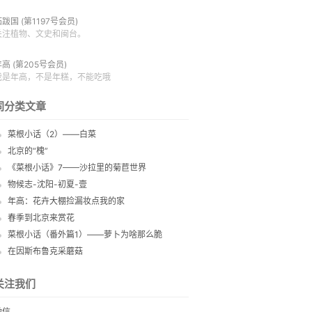
拓跋国
(第1197号会员)
关注植物、文史和闽台。
年高
(第205号会员)
我是年高，不是年糕，不能吃哦
同分类文章
菜根小话（2）——白菜
北京的“槐”
《菜根小话》7——沙拉里的菊苣世界
物候志-沈阳-初夏-壹
年高：花卉大棚捡漏妆点我的家
春季到北京来赏花
菜根小话（番外篇1）——萝卜为啥那么脆
在因斯布鲁克采蘑菇
关注我们
微信