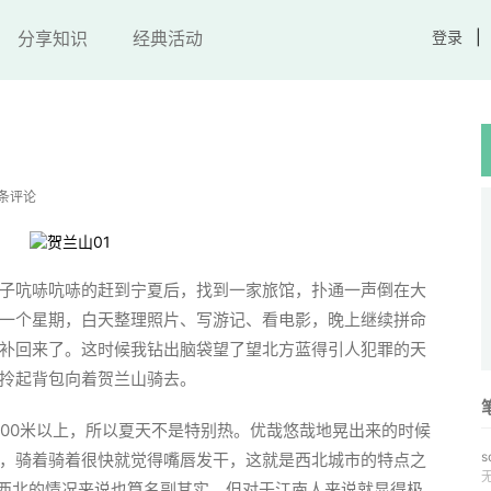
分享知识
经典活动
登录
 条评论
子吭哧吭哧的赶到宁夏后，找到一家旅馆，扑通一声倒在大
一个星期，白天整理照片、写游记、看电影，晚上继续拼命
补回来了。这时候我钻出脑袋望了望北方蓝得引人犯罪的天
拎起背包向着贺兰山骑去。
000米以上，所以夏天不是特别热。优哉悠哉地晃出来的时候
s
，骑着骑着很快就觉得嘴唇发干，这就是西北城市的特点之
个西北的情况来说也算名副其实，但对于江南人来说就显得极