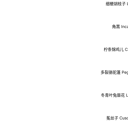
细梗胡枝子 Le
角蒿 Inca
柠条锦鸡儿 Car
多裂骆驼蓬 Peg
冬青叶兔唇花 Lago
菟丝子 Cusc