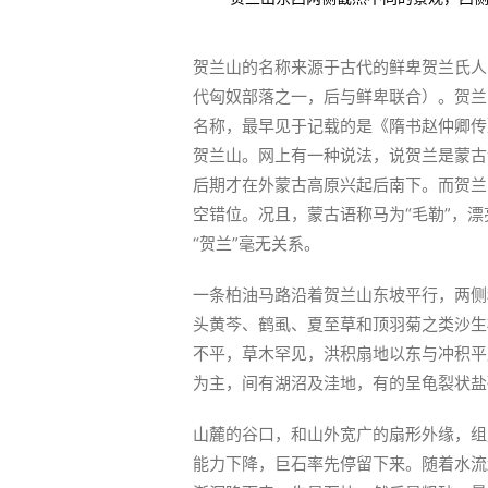
贺兰山的名称来源于古代的鲜卑贺兰氏人
代匈奴部落之一，后与鲜卑联合）。贺兰
名称，最早见于记载的是《隋书赵仲卿传
贺兰山。网上有一种说法，说贺兰是蒙古
后期才在外蒙古高原兴起后南下。而贺兰
空错位。况且，蒙古语称马为“毛勒”，漂
“贺兰”毫无关系。
一条柏油马路沿着贺兰山东坡平行，两侧
头黄芩、鹤虱、夏至草和顶羽菊之类沙生
不平，草木罕见，洪积扇地以东与冲积平
为主，间有湖沼及洼地，有的呈龟裂状盐
山麓的谷口，和山外宽广的扇形外缘，组
能力下降，巨石率先停留下来。随着水流