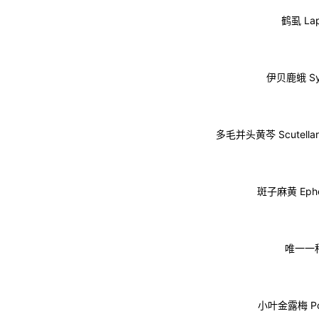
鹤虱 La
伊贝鹿蛾 Sy
多毛并头黄芩 Scutellaria 
斑子麻黄 Ephe
唯一一
小叶金露梅 Pote