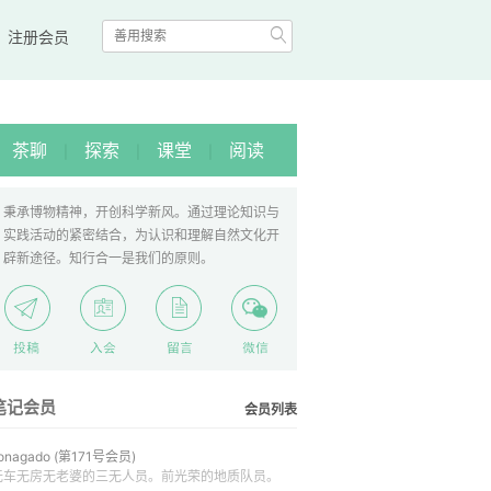

|
注册会员
茶聊
探索
课堂
阅读
|
|
|
秉承博物精神，开创科学新风。通过理论知识与
实践活动的紧密结合，为认识和理解自然文化开
辟新途径。知行合一是我们的原则。
笔记会员
会员列表
onagado
(第171号会员)
无车无房无老婆的三无人员。前光荣的地质队员。