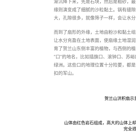
渐沉降下来，先是石块，然后是粗砂，最
缘则演变成了细腻的沙粒黏土。锅有缝隙
大，孔隙很多，就像筛子一样，会让水分
而到了扇形的外缘，土地由粉沙和黏土组
让水分充盈在土地表面，使扇缘土地湿润
育了贺兰山东侧丰富的植物，与西侧的植
“口”的地名，比如插旗口、滚钟口、苏
绿洲。这些口的地理位置十分险要，都是
扣的军山。
贺兰山洪积扇示
山体由红色岩石组成，高大的山体上
完全