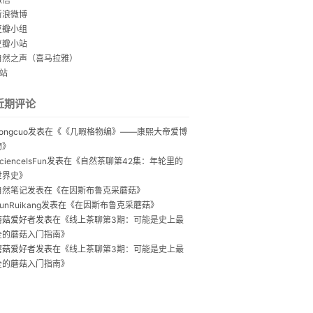
新浪微博
豆瓣小组
豆瓣小站
自然之声（喜马拉雅）
B站
近期评论
ongcuo
发表在《
《几暇格物编》——康熙大帝爱博
物
》
cienceIsFun
发表在《
自然茶聊第42集：年轮里的
世界史
》
自然笔记
发表在《
在因斯布鲁克采蘑菇
》
unRuikang
发表在《
在因斯布鲁克采蘑菇
》
蘑菇爱好者
发表在《
线上茶聊第3期：可能是史上最
全的蘑菇入门指南
》
蘑菇爱好者
发表在《
线上茶聊第3期：可能是史上最
全的蘑菇入门指南
》