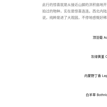
此行的惊喜就是从接近山脚的洪积扇地开
拍过的物种，实在是惊喜连连。西北内陆
说，纯粹是进了大观园，不停地感慨好稀
顶羽菊 Ac
灰绿黄堇 Co
内蒙野丁香 Lept
白羊草 Bothr