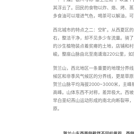
其浮云了。回民的食物以炸、烙、烤、蒸
多食油可以增进气色，喝茶可以解油，可
西北城市的特点之二：空旷。从西夏区的
右，整洁干净，却不见多少车流量。骑了
的沙生植物装点着贫瘠的土地，店铺和村
峻。整座山脉由北至南逶迤220公里，
贺兰山，西北地区一条重要的地理分界线
候区和非季风气候区的分界线，更是草原
贺兰山脉平均海拔2000~3000米，主
高峰。山体东西不对称，差异极大。西坡
早白垩纪燕山运动形成的南北向断裂带，
原。
贺兰山东西两侧截然不同的景观，西