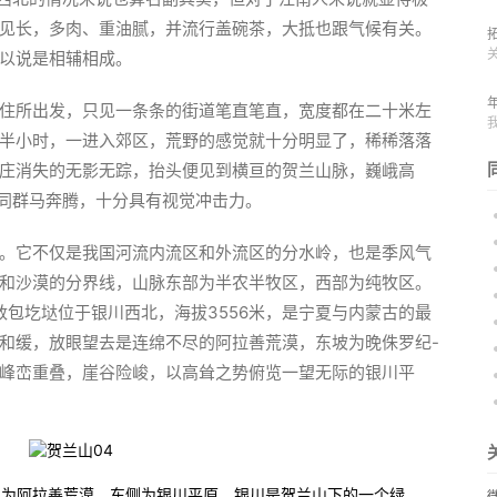
见长，多肉、重油腻，并流行盖碗茶，大抵也跟气候有关。
以说是相辅相成。
住所出发，只见一条条的街道笔直笔直，宽度都在二十米左
半小时，一进入郊区，荒野的感觉就十分明显了，稀稀落落
庄消失的无影无踪，抬头便见到横亘的贺兰山脉，巍峨高
如同群马奔腾，十分具有视觉冲击力。
。它不仅是我国河流内流区和外流区的分水岭，也是季风气
和沙漠的分界线，山脉东部为半农半牧区，西部为纯牧区。
峰敖包圪垯位于银川西北，海拔3556米，是宁夏与内蒙古的最
和缓，放眼望去是连绵不尽的阿拉善荒漠，东坡为晚侏罗纪-
峰峦重叠，崖谷险峻，以高耸之势俯览一望无际的银川平
侧为阿拉善荒漠，东侧为银川平原，银川是贺兰山下的一个绿