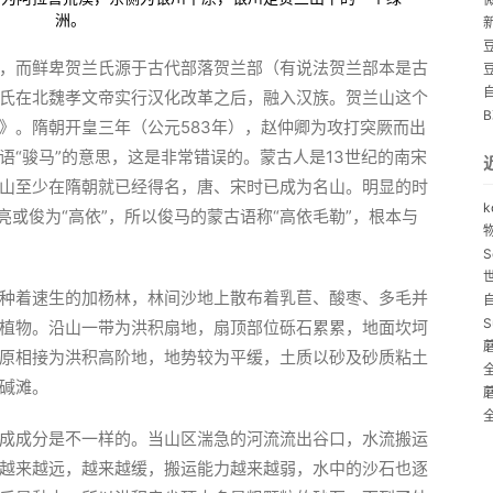
洲。
，而鲜卑贺兰氏源于古代部落贺兰部（有说法贺兰部本是古
氏在北魏孝文帝实行汉化改革之后，融入汉族。贺兰山这个
》。隋朝开皇三年（公元583年），赵仲卿为攻打突厥而出
语“骏马”的意思，这是非常错误的。蒙古人是13世纪的南宋
山至少在隋朝就已经得名，唐、宋时已成为名山。明显的时
k
亮或俊为“高依”，所以俊马的蒙古语称“高依毛勒”，根本与
S
种着速生的加杨林，林间沙地上散布着乳苣、酸枣、多毛并
S
植物。沿山一带为洪积扇地，扇顶部位砾石累累，地面坎坷
原相接为洪积高阶地，地势较为平缓，土质以砂及砂质粘土
碱滩。
成成分是不一样的。当山区湍急的河流流出谷口，水流搬运
越来越远，越来越缓，搬运能力越来越弱，水中的沙石也逐