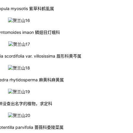
ppula myosotis 紫草科鹤虱属
ntomoides imaon 鳞翅目灯蛾科
scordifolia var. villosissima 唇形科黄芩属
dra rhytidosperma 麻黄科麻黄属
种没查出名字的植物，求定科
ntilla parvifolia 蔷薇科委陵菜属