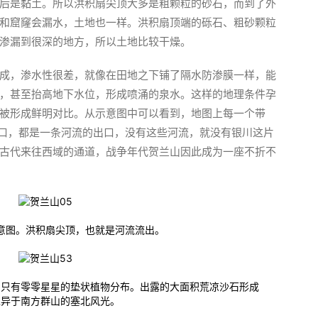
后是黏土。所以洪积扇尖顶大多是粗颗粒的砂石，而到了外
和窟窿会漏水，土地也一样。洪积扇顶端的砾石、粗砂颗粒
渗漏到很深的地方，所以土地比较干燥。
成，渗水性很差，就像在田地之下铺了隔水防渗膜一样，能
，甚至抬高地下水位，形成喷涌的泉水。这样的地理条件孕
被形成鲜明对比。从示意图中可以看到，地图上每一个带
峪口，都是一条河流的出口，没有这些河流，就没有银川这片
古代来往西域的通道，战争年代贺兰山因此成为一座不折不
意图。洪积扇尖顶，也就是河流流出。
却只有零零星星的垫状植物分布。出露的大面积荒凉沙石形成
迥异于南方群山的塞北风光。