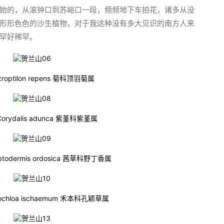
始的，从滚钟口到苏峪口一段，频频地下车拍花，诸多从没
形形色色的沙生植物，对于我这种没有多大见识的南方人来
罕好稀罕。
roptilon repens 菊科顶羽菊属
rydalis adunca 紫堇科紫堇属
odermis ordosica 茜草科野丁香属
iochloa ischaemum 禾本科孔颖草属