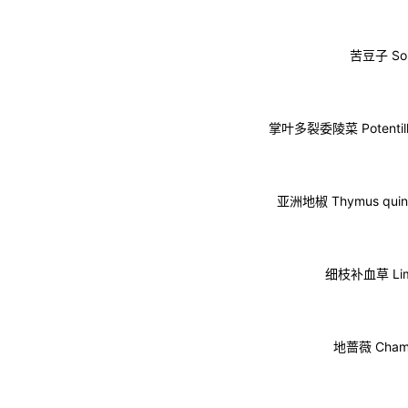
苦豆子 Sop
掌叶多裂委陵菜 Potentilla
亚洲地椒 Thymus quinq
细枝补血草 Lim
地蔷薇 Cham