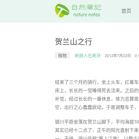
首页
贺兰山之行
植物
断肠人在刷牙
2012年7月22日
0
结束了三个月的骑行，坐上火车，扛着车
床上，长长的一觉睡得死去活来。之后的
补觉，经过长长的一番休息，体力总算是
空，出行之心蠢蠢欲动，于是调整车子，
银川平原坐落在贺兰山脚下，平均海拔1
其实已经十二点了，正午的阳光直射下来
一：干燥。银川号称“塞上江南”，以整