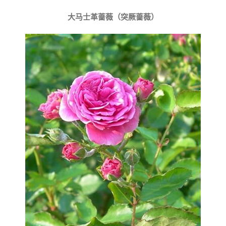
大马士革蔷薇（突厥蔷薇）