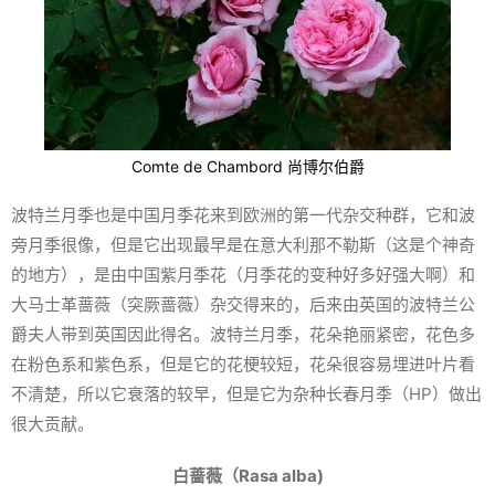
Comte de Chambord 尚博尔伯爵
波特兰月季也是中国月季花来到欧洲的第一代杂交种群，它和波
旁月季很像，但是它出现最早是在意大利那不勒斯（这是个神奇
的地方），是由中国紫月季花（月季花的变种好多好强大啊）和
大马士革蔷薇（突厥蔷薇）杂交得来的，后来由英国的波特兰公
爵夫人带到英国因此得名。波特兰月季，花朵艳丽紧密，花色多
在粉色系和紫色系，但是它的花梗较短，花朵很容易埋进叶片看
不清楚，所以它衰落的较早，但是它为杂种长春月季（HP）做出
很大贡献。
白蔷薇（Rasa alba)