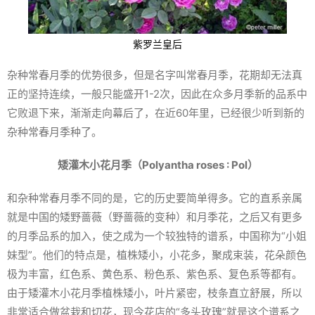
紫罗兰皇后
杂种常春月季的优势很多，但是名字叫常春月季，花期却无法真
正的坚持连续，一般只能盛开1-2次，因此在众多月季新的品系中
它败退下来，渐渐走向幕后了，在近60年里，已经很少听到新的
杂种常春月季种了。
矮灌木小花月季（Polyantha roses : Pol）
和杂种常春月季不同的是，它的历史要简单得多。它的直系亲属
就是中国的矮野蔷薇（野蔷薇的变种）和月季花，之后又有更多
的月季品系的加入，使之成为一个较独特的谱系，中国称为“小姐
妹型”。他们的特点是，植株矮小，小花多，聚成束装，花朵颜色
极为丰富，红色系、黄色系、粉色系、紫色系、复色系等都有。
由于矮灌木小花月季植株矮小，叶片紧密，枝条直立舒展，所以
非常适合做盆栽和切花，现今花店的“多头玫瑰”就是这个谱系之