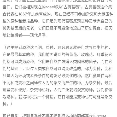
臣们，它们被相对现在的rose称为“古典蔷薇”。古典蔷薇这个集
合代表在1867年之前育成的，现在已经不再参加杂交和大范围种
植的原种和栽培品种。它们是为现代蔷薇属观赏种贡献完自己的
优秀基因后的元老，它们已经不可避免地退出了历史舞台，把天
地让给后者——现代月季。
（这里提到原种这个词，原种，顾名思义就是自然界原生的种，
它是最最基本的种，我们前面说到的蔷薇花、玫瑰花、月季花它
们都可以成为原种，它们是自然界馈赠人类园林的仙子，而在它
们的基础上，经过人类或自然可以诱变改造的，称为变种，变种
只是因为环境或者是条件的诱发导致变化的种。然后就是在两种
不同种或变种之间通过人为的杂交而产生的种，为杂交种。最后
这些变种也好，杂交种也好，人们广泛栽培观赏的种，我们称做
栽培种。栽培种只是一个称谓，它有可能是变种也有可能是杂交
种。）
现代月季，提到月季就不得不提到很多植物园都喜欢叫“rose