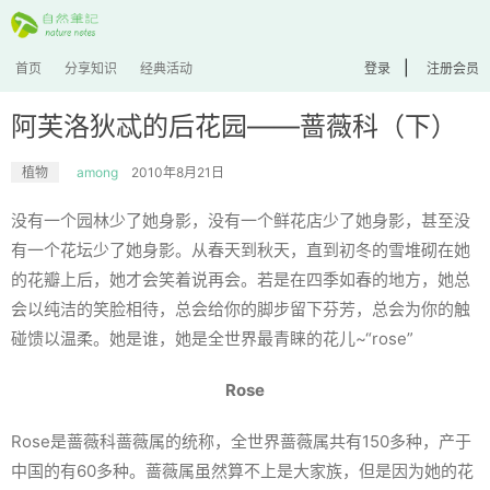
|
首页
分享知识
经典活动
登录
注册会员
阿芙洛狄忒的后花园——蔷薇科（下）
植物
among
2010年8月21日
没有一个园林少了她身影，没有一个鲜花店少了她身影，甚至没
有一个花坛少了她身影。从春天到秋天，直到初冬的雪堆砌在她
的花瓣上后，她才会笑着说再会。若是在四季如春的地方，她总
会以纯洁的笑脸相待，总会给你的脚步留下芬芳，总会为你的触
碰馈以温柔。她是谁，她是全世界最青睐的花儿~“rose”
Rose
Rose是蔷薇科蔷薇属的统称，全世界蔷薇属共有150多种，产于
中国的有60多种。蔷薇属虽然算不上是大家族，但是因为她的花