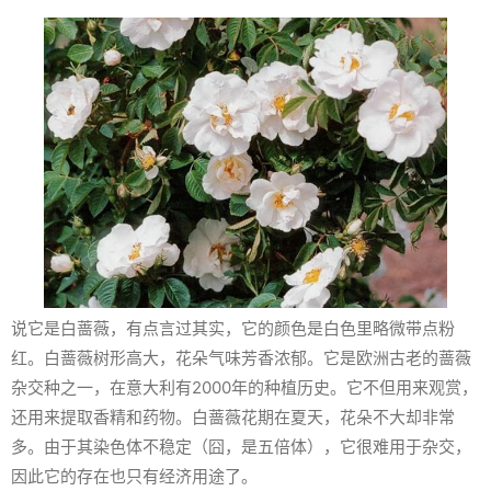
说它是白蔷薇，有点言过其实，它的颜色是白色里略微带点粉
红。白蔷薇树形高大，花朵气味芳香浓郁。它是欧洲古老的蔷薇
杂交种之一，在意大利有2000年的种植历史。它不但用来观赏，
还用来提取香精和药物。白蔷薇花期在夏天，花朵不大却非常
多。由于其染色体不稳定（囧，是五倍体），它很难用于杂交，
因此它的存在也只有经济用途了。