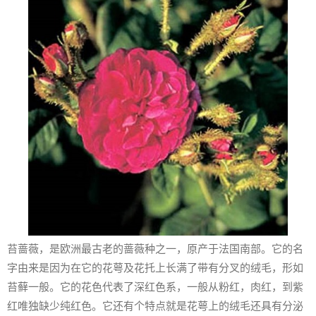
苔蔷薇，是欧洲最古老的蔷薇种之一，原产于法国南部。它的名
字由来是因为在它的花萼及花托上长满了带有分叉的绒毛，形如
苔藓一般。它的花色代表了深红色系，一般从粉红，肉红，到紫
红唯独缺少纯红色。它还有个特点就是花萼上的绒毛还具有分泌