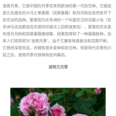
波旁月季，它是中国的月季花来到欧洲的第一代杂交种。它据说
是久负盛名的大马士革蔷薇（突厥蔷薇）和月月粉在自然条件下
杂交出的品种。那是因为在非洲的一个叫留尼汪的法属小岛（在
非洲马达加斯加岛东部的印度洋上旧称波旁岛），那里的农夫喜
欢用月月粉和突厥蔷薇做绿篱，结果就得到了一种蔷薇新种，后
来人们将其称为“波旁月季”。由于它兼有味道香浓和花期不断，
它曾经深受欢迎，并拥有很多变种和杂交种。但是现代月季的兴
起之后，波旁月季也悄悄地走向幕后。
波特兰月季