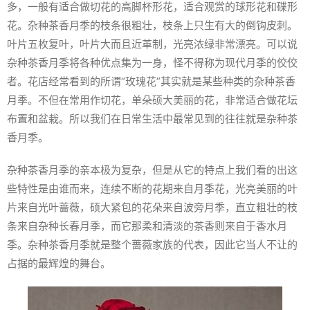
多，一般有适合做切花的高脚杯形花，适合观赏的球形花和碟形
花。杂种茶香月季的枝条很粗壮，枝条上只生有大的倒钩皮刺。
叶片五枚复叶，叶片大而且近革制，光亮浓绿非常漂亮。可以说
杂种茶香月季将各种优点集为一身，怪不得称为现代月季的佼佼
者。花店经常看到的所谓“玫瑰花”其实就是某些种类的杂种茶香
月季。不但在常用作切花，单朵硕大美丽的花，非常适合做花坛
布置和盆栽。所以我们在日常生活中最常见到的往往就是杂种茶
香月季。
杂种茶香月季的亲本极为复杂，但是从它的特点上我们看的出这
些特性是由谁而来，连续不断的花期来自月季花，光亮美丽的叶
片来自光叶蔷薇，硕大紧包的花朵来自波旁月季，直立粗壮的枝
条来自杂种长春月季，而它那柔和清淡的茶香则来自于香水月
季。杂种茶香月季就是整个蔷薇家族的代表，因此它当人不让的
占据的最辉煌的舞台。