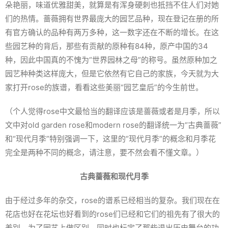
朵艳丽，味道优雅甜美，就算是有浑身硬刺也抵挡不住人们对她
们的热情。蔷薇拥有世界最庞大的园艺品种，现在登记在册的所
有官方确认的品种有两万多种，这一数字还在不断的增长。在这
些园艺种的背后，那些有贡献的原种有84种，原产中国的34
种，因此中国真的不愧为“世界园林之母”的称号。虽然原种加之
园艺种种类这样庞大，但是它依然有它自己的家族，今天就为大
家打开rose的族谱，看看这些美丽“园艺皇后”的今生前世。
（个人觉得rose中文最恰当的翻译应该是蔷薇或者是月季，所以
文中对old garden rose和modern rose的翻译统一为“古典蔷薇”
和“现代月季”特别强调一下，这里的“现代月季”的概念和月季花
完全是两种不同的概念，请注意，要不然会看不懂文章。）
古典蔷薇和现代月季
由于经过多年的杂交，rose的谱系已经相当的复杂。我们现在在
花店也好在花坛也好看到的rose们已经和它们的祖先有了很大的
差别。为了园艺上做区别，同时也标定了那些退出历史舞台的功