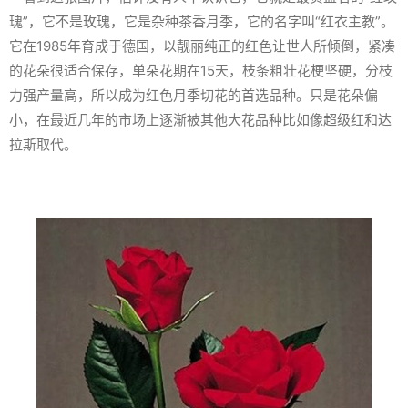
瑰”，它不是玫瑰，它是杂种茶香月季，它的名字叫“红衣主教”。
它在1985年育成于德国，以靓丽纯正的红色让世人所倾倒，紧凑
的花朵很适合保存，单朵花期在15天，枝条粗壮花梗坚硬，分枝
力强产量高，所以成为红色月季切花的首选品种。只是花朵偏
小，在最近几年的市场上逐渐被其他大花品种比如像超级红和达
拉斯取代。