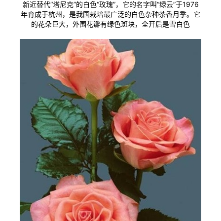
新近替代“塔尼克”的白色“玫瑰”，它的名字叫“绿云”于1976
年育成于杭州，是我国栽培最广泛的白色杂种茶香月季。它
的花朵巨大，外围花瓣有绿色斑块，全开后是雪白色