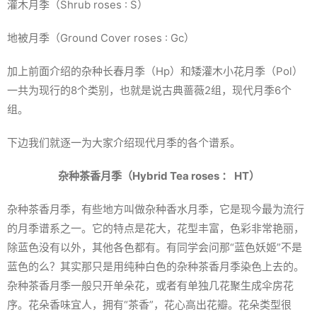
灌木月季（Shrub roses : S）
地被月季（Ground Cover roses : Gc）
加上前面介绍的杂种长春月季（Hp）和矮灌木小花月季（Pol）
一共为现行的8个类别，也就是说古典蔷薇2组，现代月季6个
组。
下边我们就逐一为大家介绍现代月季的各个谱系。
杂种茶香月季（Hybrid Tea roses ： HT）
杂种茶香月季，有些地方叫做杂种香水月季，它是现今最为流行
的月季谱系之一。它的特点是花大，花型丰富，色彩非常艳丽，
除蓝色没有以外，其他各色都有。有同学会问那“蓝色妖姬”不是
蓝色的么？其实那只是用纯种白色的杂种茶香月季染色上去的。
杂种茶香月季一般只开单朵花，或者有单独几花聚生成伞房花
序。花朵香味宜人，拥有“茶香”，花心高出花瓣。花朵类型很