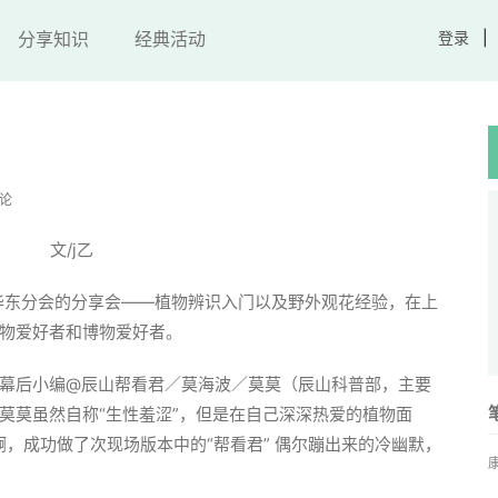
分享知识
经典活动
登录
评论
文/j乙
笔记华东分会的分享会——植物辨识入门以及野外观花经验，在上
物爱好者和博物爱好者。
幕后小编@辰山帮看君／莫海波／莫莫（辰山科普部，主要
莫莫虽然自称“生性羞涩”，但是在自己深深热爱的植物面
，成功做了次现场版本中的“帮看君” 偶尔蹦出来的冷幽默，