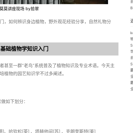
莫莫讲座现场 by拾翠
门，如何辨识身边植物，野外观花经验分享，自然礼物分
k
S
、基础植物学知识入门
S
者甚至一群“老鸟”系统普及了植物知识及专业术语。今天主
培植物的园艺知识学不过多阐述。
以做如下划分：
、哈钦松[英] 、塔赫他间[苏] 、克朗奎斯特[美]