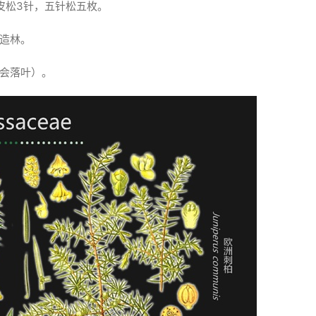
皮松3针，五针松五枚。
造林。
会落叶）。