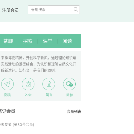

|
注册会员
茶聊
探索
课堂
阅读
|
|
|
秉承博物精神，开创科学新风。通过理论知识与
实践活动的紧密结合，为认识和理解自然文化开
辟新途径。知行合一是我们的原则。
笔记会员
会员列表
康素爱萝
(第30号会员)