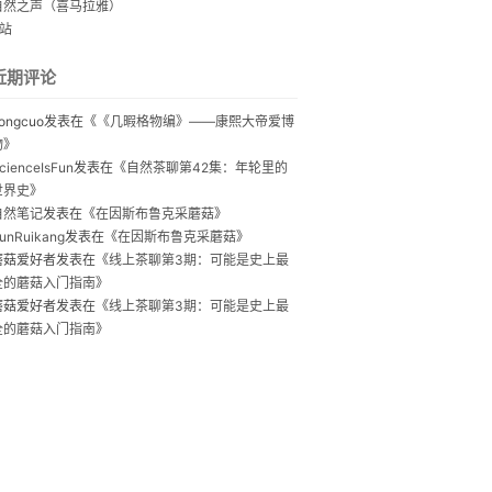
自然之声（喜马拉雅）
B站
近期评论
ongcuo
发表在《
《几暇格物编》——康熙大帝爱博
物
》
cienceIsFun
发表在《
自然茶聊第42集：年轮里的
世界史
》
自然笔记
发表在《
在因斯布鲁克采蘑菇
》
unRuikang
发表在《
在因斯布鲁克采蘑菇
》
蘑菇爱好者
发表在《
线上茶聊第3期：可能是史上最
全的蘑菇入门指南
》
蘑菇爱好者
发表在《
线上茶聊第3期：可能是史上最
全的蘑菇入门指南
》