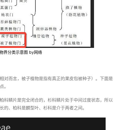
物界分类示意图 by网络
相对而言，被子植物是指有真正的果皮包被种子）。下面是
点。
柏科鳞片是完全闭合的，杉科鳞片处于中间过度状态，所以
长的、柏科是麟型叶、杉科是介于两者之间。