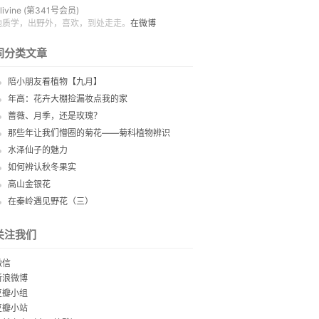
livine
(第341号会员)
地质学，出野外，喜欢，到处走走。
在微博
同分类文章
陪小朋友看植物【九月】
年高：花卉大棚捡漏妆点我的家
蔷薇、月季，还是玫瑰？
那些年让我们懵圈的菊花——菊科植物辨识
水泽仙子的魅力
如何辨认秋冬果实
高山金银花
在秦岭遇见野花（三）
关注我们
微信
新浪微博
豆瓣小组
豆瓣小站