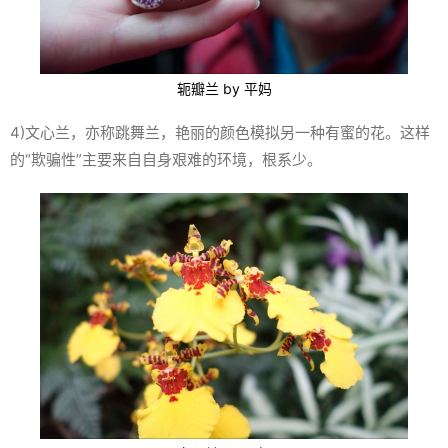
轭瓣兰 by 平妈
4)文心兰，亦称跳舞兰，艳丽的颜色模拟另一种有蜜的花。这样
的“欺骗性”主要来自自身艰难的环境，根系少。