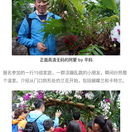
正面高清无码的阿蒙 by 平妈
报名参加的一行15组家庭，一群活蹦乱跳的小朋友，瞬间炒热整
个温室。介绍从门口拱形处的兰花开始，包括蝴蝶兰和卡特兰。