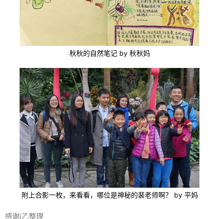
秋秋的自然笔记 by 秋秋妈
附上合影一枚，来看看，哪位是神秘的裴老师啊？ by 平妈
感谢j乙整理