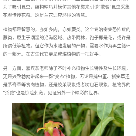
为了吸引昆虫，结构精巧并模仿其他花类来引诱“欺骗”昆虫采集
花蜜传授花粉。这是兰花适应环境的智慧。
植物都是智慧的，亦如多肉，亦如蕨类。这个专治密集恐怖症的
蕨类，原生于潮湿的沿海区域、热带雨林，孢子即是花，或许是
所谓低等植物。但它作为水陆发展的产物，需要水作为再生循环
的一部分。在古生代它更是成煤植物的一把好手。
另一方面，嘉宾裴老师除了不时补充植物生长特性及生长环境，
更是兴致勃勃讲起来一群“变态”植物，无论是捕虫堇、猪笼草还
是茅膏草等食肉植物，还是绞杀现象或者树包石现象，植物界的
“杀戮”也是惊险刺激，见证另外一个精彩的世界。