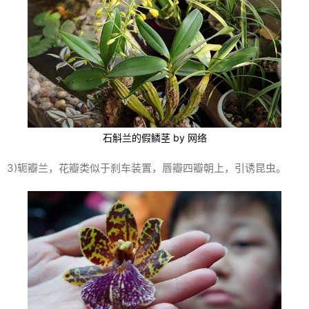
石斛兰的假鳞茎 by 网络
3)轭瓣兰，花瓣类似于刹车装置，唇瓣四瓣朝上，引诱昆虫。