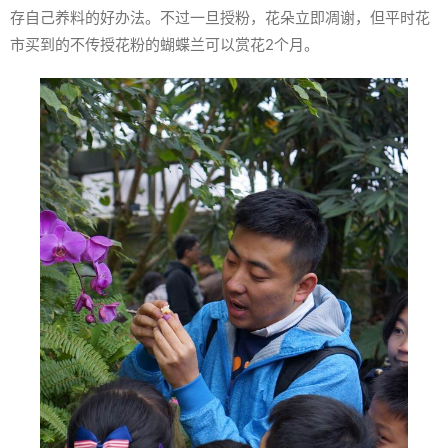
存自己养料的好办法。不过一旦授粉，花朵立即凋谢，但平时花
市买到的不传授花粉的蝴蝶兰可以赏花2个月。