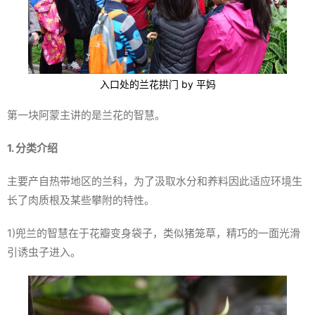
入口处的兰花拱门 by 平妈
第一块阿蒙主讲的是兰花的智慧。
1. 分类介绍
主要产自热带地区的兰科，为了汲取水分和养料因此适应环境生
长了肉质根及某些攀附的特性。
1)兜兰的智慧在于花瓣变身袋子，类似猪笼草，精巧的一面光滑
引诱虫子进入。