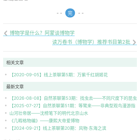
- -
完
- -
博物学是什么？阿蒙谈博物学

读万卷书（博物学）推荐书目第2批

相关文章
【2020-09-05】线上茶聊第5期：万紫千红胡姬花
最新文章
【2026-08-08】自然茶聊第53期：找虫去——不同尺度下的昆虫
【2025-07-27】自然茶聊第51期：等鹭来——非典型观鸟漫游指
自然观察
山河壮帝居——沈榜笔下的明代北京山水
南
《几暇格物编》——康熙大帝爱博物
【2024-09-21】线上茶聊第20期：风物·东海之滨