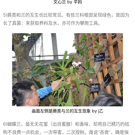
文心兰 by 平妈
5)蕨类和兰的互生也比较常见。有些兰科根部呈现绿色，是因为
长了真菌：来获取养料及水，亦可作为攀爬工具。
画面左侧是蕨类与兰的互生现象 by j乙
6)蝴蝶兰，虽无无花蜜（出自蜜腺）和香味，却用自己精巧的结
构不浪费一点机会，一次带蜜，二次授粉。虽说“吝啬”，确是保