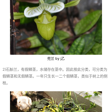
兜兰 by j乙
2)石斛兰，有假鳞茎，水储存在茎中。因此按此分类，可分类为
假鳞茎和无假鳞茎。一年只生长一二个假鳞茎，类似于树上的侧
枝。