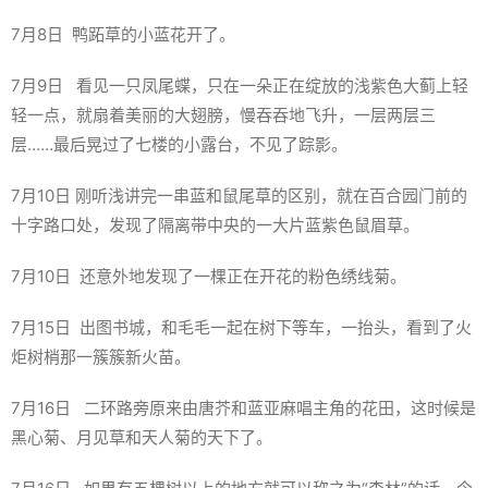
7月8日 鸭跖草的小蓝花开了。
7月9日 看见一只凤尾蝶，只在一朵正在绽放的浅紫色大蓟上轻
轻一点，就扇着美丽的大翅膀，慢吞吞地飞升，一层两层三
层……最后晃过了七楼的小露台，不见了踪影。
7月10日 刚听浅讲完一串蓝和鼠尾草的区别，就在百合园门前的
十字路口处，发现了隔离带中央的一大片蓝紫色鼠眉草。
7月10日 还意外地发现了一棵正在开花的粉色绣线菊。
7月15日 出图书城，和毛毛一起在树下等车，一抬头，看到了火
炬树梢那一簇簇新火苗。
7月16日 二环路旁原来由唐芥和蓝亚麻唱主角的花田，这时候是
黑心菊、月见草和天人菊的天下了。