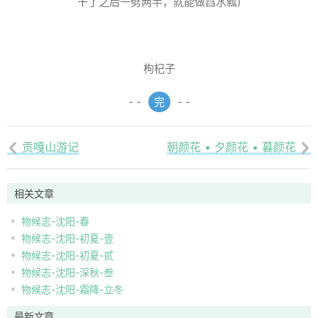
干了之后一劈两半，就能做舀水瓢)
枸杞子
- -
完
- -
贡嘎山游记
朝颜花 • 夕颜花 • 暮颜花


相关文章
物候志-沈阳-春
物候志-沈阳-初夏-壹
物候志-沈阳-初夏-贰
物候志-沈阳-深秋-叁
物候志-沈阳-霜降-立冬
最新文章