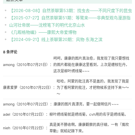
【2026-08-08】自然茶聊第53期：找虫去——不同尺度下的昆虫
【2025-07-27】自然茶聊第51期：等鹭来——非典型观鸟漫游指
自然观察
山河壮帝居——沈榜笔下的明代北京山水
南
《几暇格物编》——康熙大帝爱博物
【2024-09-21】线上茶聊第20期：风物·东海之滨
8 条评论
呵呵，康康的图片真治愈，我发现了我只要想找
among
（2010年07月21日）：
的图片都能在康康这里看到，上次是缠枝牡丹，
这次是柳叶绣线菊~~~
哈哈，阿蒙的批注真不是盖的，我发现了我是
康素爱萝
（2010年07月22日）：
为了看阿蒙的批注，才把物候系坚持下来～～
～
among
（2010年07月22日）：
康康的图片真漂亮，要一起做明信片~~~
adel
（2010年07月22日）：
柳叶绣线菊就是绣线菊，cvh用的名字是绣线菊。
真是美不勝收啊。康康觀察的真仔細，一有『風吹
nieh
（2010年07月22日）：
草動』就給記錄下來。