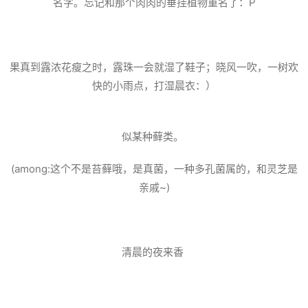
名字。忘记和那个肉肉的垂挂植物重名了：P
果真到露浓花瘦之时，露珠一会就湿了鞋子；晓风一吹，一树欢
快的小雨点，打湿晨衣：）
似某种藓类。
(among:这个不是苔藓哦，是真菌，一种多孔菌属的，和灵芝是
亲戚~)
清晨的夜来香