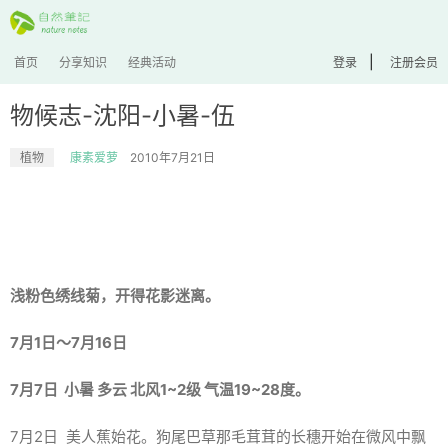
|
首页
分享知识
经典活动
登录
注册会员
物候志-沈阳-小暑-伍
植物
康素爱萝
2010年7月21日
浅粉色绣线菊，开得花影迷离。
7月1日～7月16日
7月7日 小暑 多云 北风1~2级 气温19~28度。
7月2日 美人蕉始花。狗尾巴草那毛茸茸的长穗开始在微风中飘