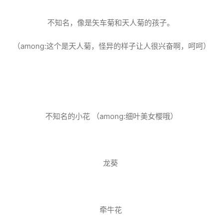
不知名，像是矢车菊和天人菊的孩子。
（among:这个是天人菊，怪异的样子让人很兴奋啊，呵呵）
不知名的小花 （among:细叶美女樱哦）
龙葵
牵牛花