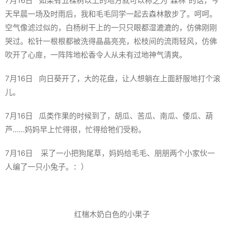
7月16日 如果有五棵树以上的地方就可以称之为“森林”的话，今
天早晨一场及时雨后，我和毛毛同学一起去森林散步了。呵呵。
空气像滤过似的，白杨树干上的一只只眼都湿漉漉的，仿佛刚刚
哭过。松针一根根都被洗得晶晶亮亮，松枝间的流雨轻风，仿佛
吹开了心扉，一阵阵地松香令人从未有过地神气清爽。
7月16日 向日葵开了，大的花盘，让人想躺在上面舒服地打个滚
儿。
7月16日 瓜类作果的时候到了，胡瓜、苦瓜、南瓜、倭瓜、葫
芦……妈妈早上忙得很，忙得给牠们受粉。
7月16日 采了一小把狗尾草，妈妈给毛毛、朋朋两个小家伙一
人编了一只小兔子。：）
红椯木奶白色的小果子