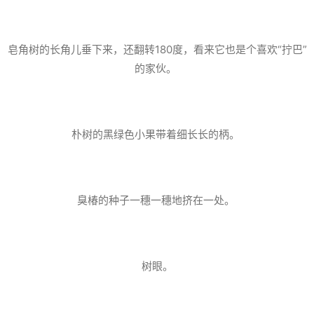
皂角树的长角儿垂下来，还翻转180度，看来它也是个喜欢“拧巴”
的家伙。
朴树的黑绿色小果带着细长长的柄。
臭椿的种子一穗一穗地挤在一处。
树眼。