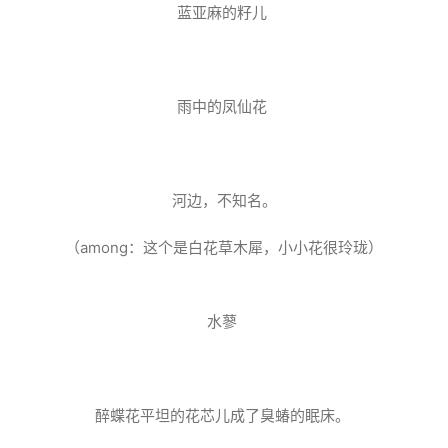
蓝亚麻的籽儿
雨中的凤仙花
河边，不知名。
（among：这个是白花草木犀，小小花很玲珑）
水蓼
醉蝶花平坦的花芯儿成了臭蝽的眠床。