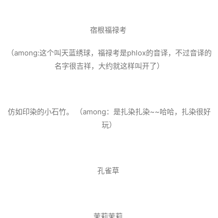
宿根福禄考
（among:这个叫天蓝绣球，福禄考是phlox的音译，不过音译的
名字很吉祥，大约就这样叫开了）
仿如印染的小石竹。 （among：是扎染扎染~~哈哈，扎染很好
玩）
孔雀草
茉莉茉莉