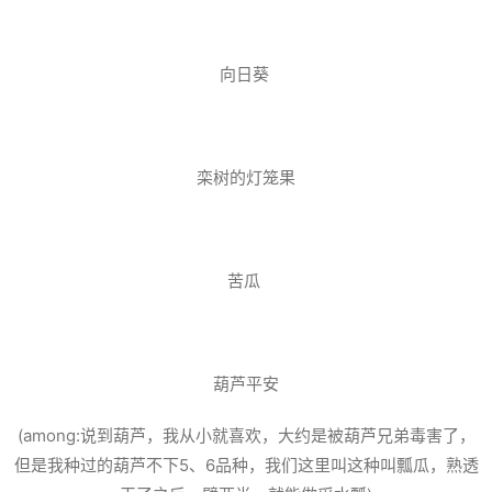
向日葵
栾树的灯笼果
苦瓜
葫芦平安
(among:说到葫芦，我从小就喜欢，大约是被葫芦兄弟毒害了，
但是我种过的葫芦不下5、6品种，我们这里叫这种叫瓢瓜，熟透