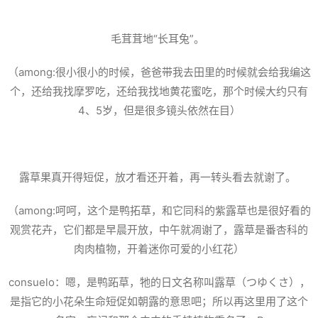
毛茸茸地“长耳兔”。
（among:很小很小的时候，爸爸带我去田里的时候就会给我编这
个，还给我找摩罗吃，还给我找地黄花蜜吃，那个时候大约只有
4、5岁，但是很多镜头依然在目）
露草果真开得短促，放才看还开着，再一转头看去就谢了。
（among:呵呵，这个是鸭拓草，和它同科的紫露草也是很好看的
观赏花卉，它们都是早晨开放，中午就凋谢了，露草是番杏科的
肉肉植物，开着迷你可爱的小红花）
consuelo：嗯，是鸭跖草，牠的日文名称叫露草（つゆくさ），
是指它的小花朵生命短促如朝露的意思吧；所以再这里用了这个