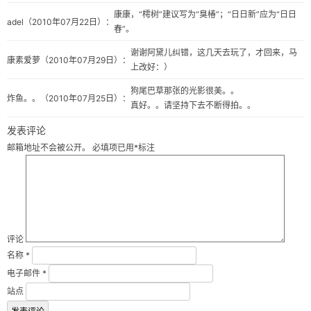
康康，“樗树”建议写为“臭椿”；“日日新”应为“日日
adel
（2010年07月22日）：
春”。
谢谢阿黛儿纠错，这几天去玩了，才回来，马
康素爱萝
（2010年07月29日）：
上改好：）
狗尾巴草那张的光影很美。。
炸鱼。。
（2010年07月25日）：
真好。。请坚持下去不断得拍。。
发表评论
邮箱地址不会被公开。
必填项已用
*
标注
评论
名称
*
电子邮件
*
站点