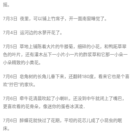
摇。
7月3日 夜里，可以铺上竹席子，开一面南窗睡觉了。
7月4日 运河边的水蓼开花了。
7月5日 草地上铺陈着大片的牛膝菊，细碎的小花，和鸭跖草翠
色的叶片，还有灌木丛下一小片小一片的酢浆草和它那一小朵一
小朵精致的小黄花。
7月6日 皂角树的长角儿垂下来，还翻转180度，看来它也是个喜
欢“拧巴”的家伙。
7月6日 牵牛花清晨吹起了小喇叭，还没到中午就闭上了嘴巴，
更喜欢看的花骨朵，像迷你的蛋卷冰淇凌．
7月6日 醉蝶花就快过了花期，平坦的花芯儿成了小昆虫的眠
床。