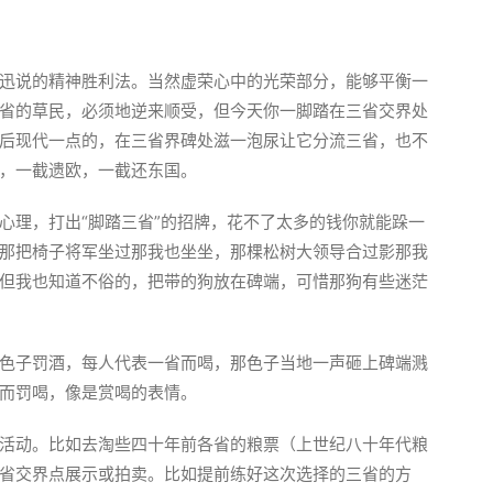
迅说的精神胜利法。当然虚荣心中的光荣部分，能够平衡一
省的草民，必须地逆来顺受，但今天你一脚踏在三省交界处
后现代一点的，在三省界碑处滋一泡尿让它分流三省，也不
，一截遗欧，一截还东国。
心理，打出“脚踏三省”的招牌，花不了太多的钱你就能跺一
那把椅子将军坐过那我也坐坐，那棵松树大领导合过影那我
但我也知道不俗的，把带的狗放在碑端，可惜那狗有些迷茫
色子罚酒，每人代表一省而喝，那色子当地一声砸上碑端溅
而罚喝，像是赏喝的表情。
活动。比如去淘些四十年前各省的粮票（上世纪八十年代粮
省交界点展示或拍卖。比如提前练好这次选择的三省的方