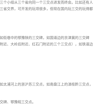
三个小组从三个省向同一个三交点进发而终会。比如还有人
三省交界，可开发的玩项很多，但现在国内玩三交的玩得都
如街巷中的鄂豫陕的三交碑，如国道边的京津冀的三交碑
附近、大岭后附近、红石门附近的三个三交点），如铁道边
如太浦河上的浙沪苏三交点，如南盘江上的滇桂黔三交点，
交碑、鄂豫皖三交点。