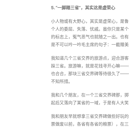
5. “一脚踏三省”，其实这是虚荣心
小人物或有大野心，其实是虚荣心，是鲁
个人的委屈、失落、忧戚。虽你只是某个
的标志上，冤气恶气也就随之一出。也有
是不可以吟一吟毛主席的句子：一截赠美
我知道几个三省交界的旅游点，迎合游客
跺三省。旅游嘛，就是花钱寻开心嘛——
也合合，那块三省交界碑等待很久了——
不知所措。
我和几个朋友，在一个三省交界碑那，掷
起后又落向了某省的一域，于是有人大笑
我和朋友早就想拿三省交界碑做些好玩的
票做废以前，各省有各省的粮票），在三