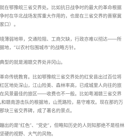
就在鄂豫皖三省交界处。比如抗日战争时的最大的革命根据
争时在华北战场发挥重大作用的，也是在三省交界的晋察冀
家口）。
境薄弱地带，交通险阻、工商欠缺，行政亦难以彻达——所
据地，“以农村包围城市”的战略方针。
典型的就是湘赣交界处井冈山。
革命传统教育。比如鄂豫皖三省交界处的红安县出过百位将
红区地处深山，江山险美、森林率高，已成城里人向往的旅
在风景最佳的旅区——收费也不一般。比如粤湘赣三省交界
击队和赣南游击队的根据地，山荒路险，易守难攻。现在那的万
那块三省交界碑，成了著名的景点。
出的是“红色”、“党史”，但略知历史的人则知那绝不是桂林
坚硬的视野、大气的风物。