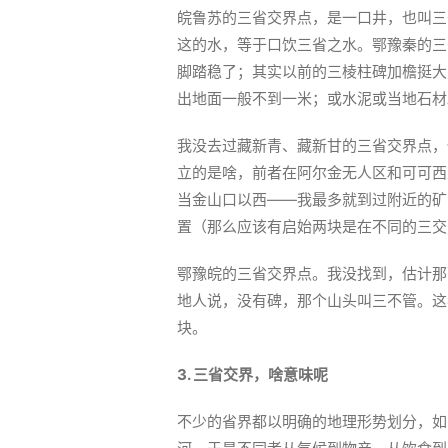
皖鲁苏的三省交界点，是一口井，也叫三
这的水，等于口饮三省之水。鄂豫秦的三
脚踏稳了；其实以前的三棱柱碑加檐挺大
出地面一般不到一米；或水泥或当地石材
我没去过藏新青、藏新甘的三省交界点，
立的是啥，前者在阿尔金无人区和可可西
当金山口以西——我最多就到过附近的矿
置（那么应该有启始两块是在不同的三交
鄂豫皖的三省交界点。我没找到，估计那
地人说，没有碑，那个山头叫三不管。这
块。
3. 三省交界，啥意味呢
不少的省界都以明确的地理形势划分，如