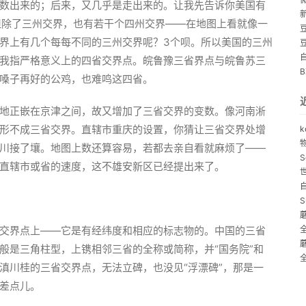
数出来的；后来，又几乎是走出来的。让我先告诉你美国有
但除了三州交界，也有若干个四州交界——在地图上看就像一
界上有几个每每不同的三州交界呢？3个呗。所以美国的三州
我指严格意义上的四省交界点。皖鲁豫三省界点与皖鲁苏三
嗓子再好的公鸡，也难鸣这四省。
地正嵌在京津之间，故又增加了三省交界的变数。像河南淅
形不成三省交界。直辖市重庆的设置，你猜让三省交界处增
k
川接了壤。地图上数还算容易，若都去亲自看就麻烦了——
S
直辖市或省的速度，这不雄安新区已经提出来了。
S
交界点上——它是有经纬度和相应的标志物的。中国的三省
般是三角柱型，上镌相邻三省的全称或简称，并“国务院”和
滇川桂的三省交界点，无法立碑，也没见“浮漂碑”，那是一
差点儿。