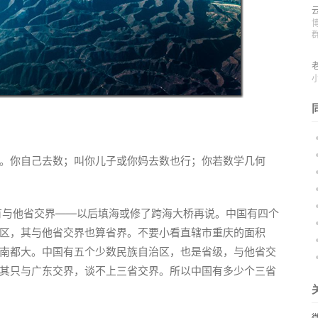
。你自己去数；叫你儿子或你妈去数也行；你若数学几何
有与他省交界——以后填海或修了跨海大桥再说。中国有四个
区，其与他省交界也算省界。不要小看直辖市重庆的面积
南都大。中国有五个少数民族自治区，也是省级，与他省交
其只与广东交界，谈不上三省交界。所以中国有多少个三省