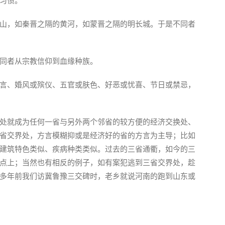
习惯。
山，如秦晋之隔的黄河，如蒙晋之隔的明长城。于是不同者
同者从宗教信仰到血缘种族。
言、婚风或殡仪、五官或肤色、好恶或忧喜、节日或禁忌，
处就成为任何一省与另外两个邻省的较方便的经济交换处、
省交界处，方言模糊抑或是经济好的省的方言为主导；比如
建筑特色类似、疾病种类类似。过去的三省通衢，如今的三
点上；当然也有相反的例子，如有案犯逃到三省交界处，趁
多年前我们访冀鲁豫三交碑时，老乡就说河南的跑到山东或