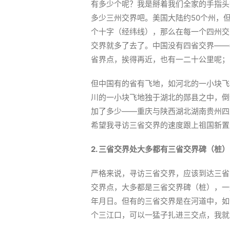
有多少个呢？我是掰着我们全家的手指头
多少三州交界吧。美国大陆约50个州，
个十字（经纬线），那么在每一个四州交
交界就多了去了。中国没有四省交界——
省界点，挨得再近，也有一二十公里呢；
但中国有的省有飞地，如河北的一小块飞
川的一小块飞地独于湖北的郧县之中，倒
加了多少——重庆与陕西湖北湖南贵州四
希望我寻访三省交界的速度跟上祖国新置
2. 三省交界处大多都有三省交界碑（桩）
严格来说，寻访三省交界，应该到达三省
交界点，大多都是三省交界碑（桩），一
年月日。但有的三省交界是在河道中，如
个三江口，可以一猛子扎进三交点，我就