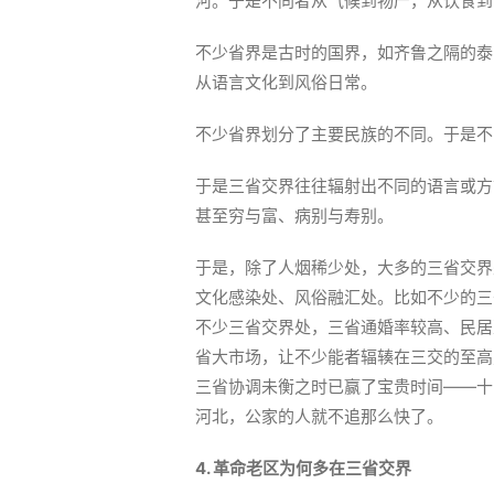
河。于是不同者从气候到物产，从饮食到
不少省界是古时的国界，如齐鲁之隔的泰
从语言文化到风俗日常。
不少省界划分了主要民族的不同。于是不
于是三省交界往往辐射出不同的语言或方
甚至穷与富、病别与寿别。
于是，除了人烟稀少处，大多的三省交界
文化感染处、风俗融汇处。比如不少的三
不少三省交界处，三省通婚率较高、民居
省大市场，让不少能者辐辏在三交的至高
三省协调未衡之时已赢了宝贵时间——十
河北，公家的人就不追那么快了。
4. 革命老区为何多在三省交界