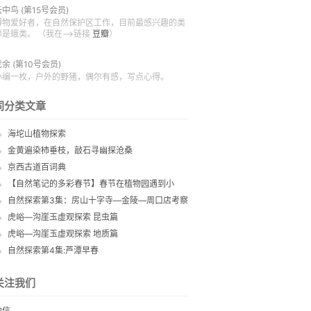
云中鸟
(第15号会员)
博物爱好者，在自然保护区工作，目前最感兴趣的类
群是蛾类。 （我在—>链接
豆瓣
）
老余
(第10号会员)
小编一枚，户外的野猪，偶尔有感，写点心得。
同分类文章
海坨山植物探索
金黄遍染柿垂枝，敲石寻幽探沧桑
京西古道百词典
【自然笔记的多彩春节】春节在植物园遇到小
鸟、黄鼬和恐龙
自然探索第3集：房山十字寺—金陵—周口店考察
虎峪—沟崖玉虚观探索 昆虫篇
虎峪—沟崖玉虚观探索 地质篇
自然探索第4集:芦潭早春
关注我们
微信