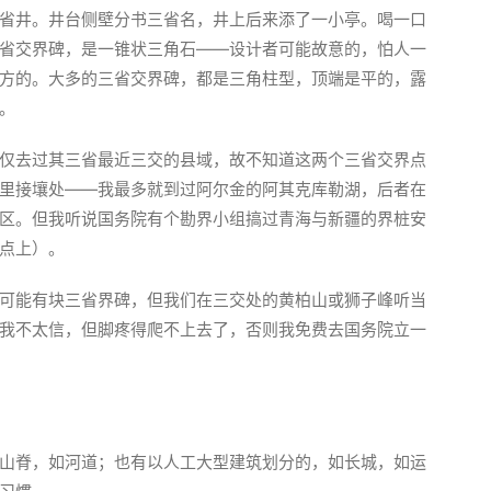
省井。井台侧壁分书三省名，井上后来添了一小亭。喝一口
省交界碑，是一锥状三角石——设计者可能故意的，怕人一
方的。大多的三省交界碑，都是三角柱型，顶端是平的，露
。
仅去过其三省最近三交的县域，故不知道这两个三省交界点
里接壤处——我最多就到过阿尔金的阿其克库勒湖，后者在
区。但我听说国务院有个勘界小组搞过青海与新疆的界桩安
点上）。
可能有块三省界碑，但我们在三交处的黄柏山或狮子峰听当
我不太信，但脚疼得爬不上去了，否则我免费去国务院立一
山脊，如河道；也有以人工大型建筑划分的，如长城，如运