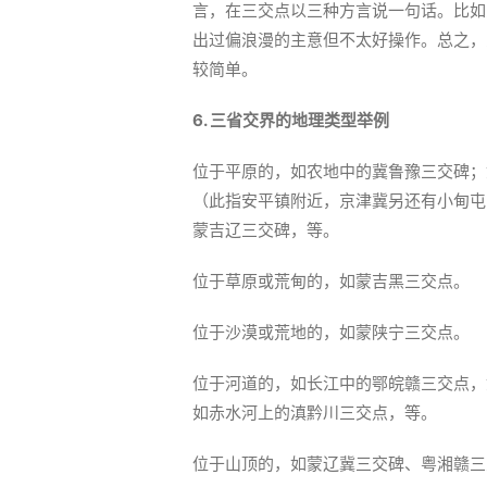
言，在三交点以三种方言说一句话。比如
出过偏浪漫的主意但不太好操作。总之，
较简单。
6. 三省交界的地理类型举例
位于平原的，如农地中的冀鲁豫三交碑；
（此指安平镇附近，京津冀另还有小甸屯
蒙吉辽三交碑，等。
位于草原或荒甸的，如蒙吉黑三交点。
位于沙漠或荒地的，如蒙陕宁三交点。
位于河道的，如长江中的鄂皖赣三交点，
如赤水河上的滇黔川三交点，等。
位于山顶的，如蒙辽冀三交碑、粤湘赣三