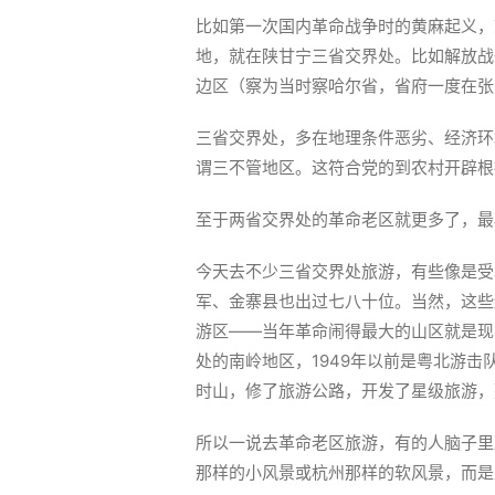
比如第一次国内革命战争时的黄麻起义，
地，就在陕甘宁三省交界处。比如解放战
边区（察为当时察哈尔省，省府一度在张
三省交界处，多在地理条件恶劣、经济环
谓三不管地区。这符合党的到农村开辟根
至于两省交界处的革命老区就更多了，最
今天去不少三省交界处旅游，有些像是受
军、金寨县也出过七八十位。当然，这些
游区——当年革命闹得最大的山区就是现
处的南岭地区，1949年以前是粤北游
时山，修了旅游公路，开发了星级旅游，
所以一说去革命老区旅游，有的人脑子里蹦
那样的小风景或杭州那样的软风景，而是