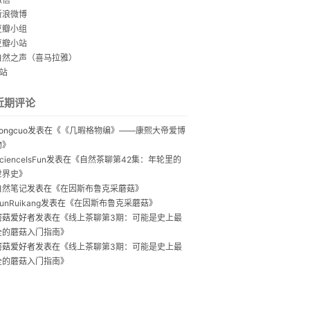
新浪微博
豆瓣小组
豆瓣小站
自然之声（喜马拉雅）
B站
近期评论
ongcuo
发表在《
《几暇格物编》——康熙大帝爱博
物
》
cienceIsFun
发表在《
自然茶聊第42集：年轮里的
世界史
》
自然笔记
发表在《
在因斯布鲁克采蘑菇
》
unRuikang
发表在《
在因斯布鲁克采蘑菇
》
蘑菇爱好者
发表在《
线上茶聊第3期：可能是史上最
全的蘑菇入门指南
》
蘑菇爱好者
发表在《
线上茶聊第3期：可能是史上最
全的蘑菇入门指南
》