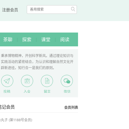

|
注册会员
茶聊
探索
课堂
阅读
|
|
|
秉承博物精神，开创科学新风。通过理论知识与
实践活动的紧密结合，为认识和理解自然文化开
辟新途径。知行合一是我们的原则。
笔记会员
会员列表
鱼丸子
(第1188号会员)