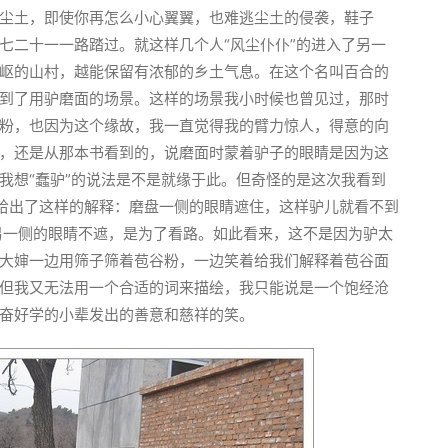
尘土，即使你再怎么小心翼翼，也难逃尘土的侵袭，鞋子
七二十一一路踏过。就这样几个人“风尘仆仆”的进入了另一
岖的山村，越能保留有浓郁的乡土气息。在这个名叫百合的
到了用驴磨面的场景。这样的场景我小时候也曾见过，那时
粉，也因为这个缘故，我一直觉得我的臂力惊人，得意的向
，还是从那本书看到的，说磨面时蒙着驴子的眼睛是因为这
我想“蠢驴”的说法是不是就缘于此。但奇怪的是这次我看到
有给出了这样的解释：磨盘一侧的眼睛遮住，这样驴儿就看不到
另一侧的眼睛不遮，是为了看路。如此看来，这不是因为驴太
大婶一边用筛子筛着苞谷粉，一边笑着给我们解释着苞谷面
但我又无法用一个合适的词来描绘，我只能说是一个饱经沧
奋好学的小辈发出的善意和慈祥的笑。