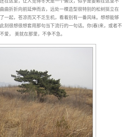
还在这里，让人觉得冬天是一个懒汉，似乎是要赖在这里不
曲曲折折向前延伸而去，远处一棵造型很特别的松树挺立在
了一起，苍凉而又不乏生机，看着别有一番风味。想想能够
此刻很想很想套用那句当下流行的一句话。你(春)来，或者不
不爱， 美就在那里，不争不急。