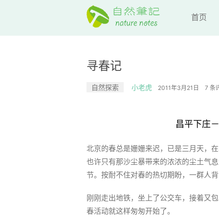
首页
寻春记
自然探索
小老虎
2011年3月21日
7 条
昌平下庄
北京的春总是姗姗来迟，已是三月天，在
也许只有那沙尘暴带来的浓浓的尘土气息
节。按耐不住对春的热切期盼，一群人背
刚刚走出地铁，坐上了公交车，接着又包
春活动就这样匆匆开始了。