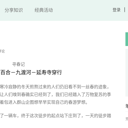
分享知识
经典活动
登录
评论
寻春记
－百合－九渡河－延寿寺穿行
寒冷寂静的冬天煎熬过来的人们仍旧看不到一丝春的迹象，
让人们嗅到春确实已经到了，我们已经踏入了万物复苏的季
着包进入群山企图想早早实现自己的春游梦想。
了一辆车，终于这次徒步的起点站下庄到了，一天的徒步踏