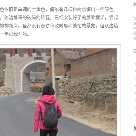
色依旧是单调的土黄色，偶尔有几棵松树点缀出一些绿色。
。路边堆积的破碎的砖瓦，已经安装好了的屋梁框架，竖起
排排新房。虽然没有春耕秋收时那种繁忙的景象，但从这热
一年已经开始。