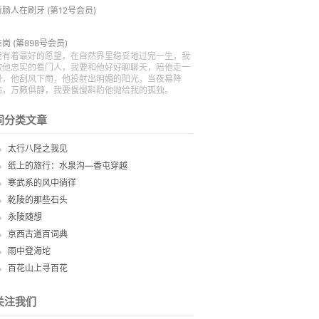
断肠人在刷牙
(第12号会员)
惟岗
(第898号会员)
我有着最好的愿望，在自然界里稳妥地过完一生，我
做他忠实的看门人，我要和他好好聊聊天，陪他走一
段，他刮风下雨，他投射出明媚的阳光，当夜幕降
临，万籁俱静，我要慢慢斟酌他抛给我的孤独。
同分类文章
太行八陉之我见
纸上的旅行：水泉沟—香屯穿越
寒武系的风中徜徉
乾陵的那些石头
永陵随想
京西古道百词典
雨中登海坨
百花山上寻百花
关注我们