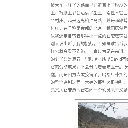
被大车压坏了的路面早已覆盖上了厚厚的
上，裤腿上都会沾满了尘土，索性不管三
个村庄。越是远离柏油马路，越是道路崎
村庄，在号称是帝都的北京，我们居然看
候我还亲自转着那种小一点的石磨磨苞谷
别人发出掰手腕的挑战。不知是谁告诉我
样它就会看不到路，一直以为是在前进。
的驴子只是遮着一只眼睛，所以David
它的劳动成果，不会分心想着吃玉米。 
蠢，而是因为人太狡猾了，哈哈！朴实的
的整个磨制过程。大婶的那种笑很特别，
桑又大智若愚的智者向一个乳臭未干又勤