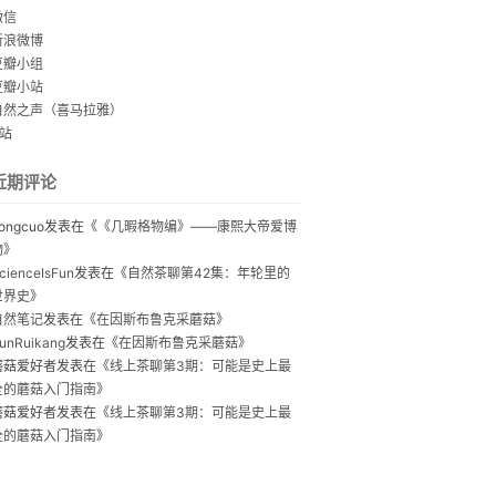
微信
新浪微博
豆瓣小组
豆瓣小站
自然之声（喜马拉雅）
B站
近期评论
ongcuo
发表在《
《几暇格物编》——康熙大帝爱博
物
》
cienceIsFun
发表在《
自然茶聊第42集：年轮里的
世界史
》
自然笔记
发表在《
在因斯布鲁克采蘑菇
》
unRuikang
发表在《
在因斯布鲁克采蘑菇
》
蘑菇爱好者
发表在《
线上茶聊第3期：可能是史上最
全的蘑菇入门指南
》
蘑菇爱好者
发表在《
线上茶聊第3期：可能是史上最
全的蘑菇入门指南
》