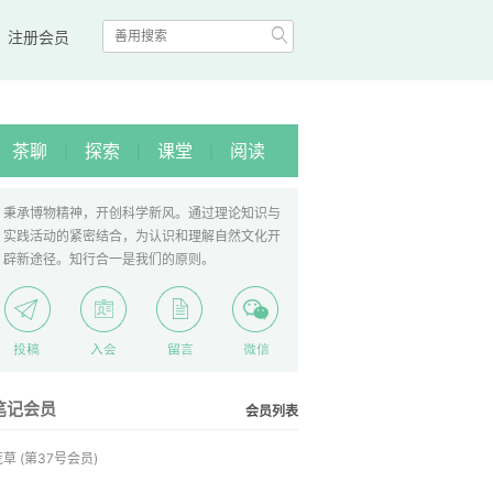

|
注册会员
茶聊
探索
课堂
阅读
|
|
|
秉承博物精神，开创科学新风。通过理论知识与
实践活动的紧密结合，为认识和理解自然文化开
辟新途径。知行合一是我们的原则。
笔记会员
会员列表
荒草
(第37号会员)