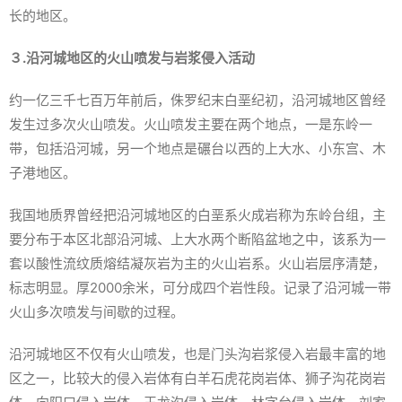
长的地区。
３.沿河城地区的火山喷发与岩浆侵入活动
约一亿三千七百万年前后，侏罗纪末白垩纪初，沿河城地区曾经
发生过多次火山喷发。火山喷发主要在两个地点，一是东岭一
带，包括沿河城，另一个地点是碾台以西的上大水、小东宫、木
子港地区。
我国地质界曾经把沿河城地区的白垩系火成岩称为东岭台组，主
要分布于本区北部沿河城、上大水两个断陷盆地之中，该系为一
套以酸性流纹质熔结凝灰岩为主的火山岩系。火山岩层序清楚，
标志明显。厚2000余米，可分成四个岩性段。记录了沿河城一带
火山多次喷发与间歇的过程。
沿河城地区不仅有火山喷发，也是门头沟岩浆侵入岩最丰富的地
区之一，比较大的侵入岩体有白羊石虎花岗岩体、狮子沟花岗岩