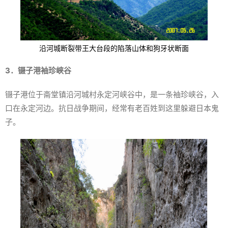
沿河城断裂带王大台段的陷落山体和狗牙状断面
3．镊子港袖珍峡谷
镊子港位于斋堂镇沿河城村永定河峡谷中，是一条袖珍峡谷，入
口在永定河边。抗日战争期间，经常有老百姓到这里躲避日本鬼
子。