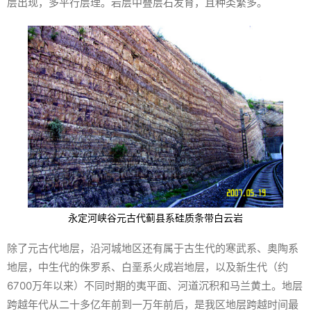
层出现，多平行层理。岩层中叠层石发育，且种类繁多。
永定河峡谷元古代蓟县系硅质条带白云岩
除了元古代地层，沿河城地区还有属于古生代的寒武系、奥陶系
地层，中生代的侏罗系、白垩系火成岩地层，以及新生代（约
6700万年以来）不同时期的夷平面、河道沉积和马兰黄土。地层
跨越年代从二十多亿年前到一万年前后，是我区地层跨越时间最