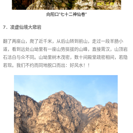
向阳口“七十二神仙卷”
7．凌虚仙境大悲岩
翻了两座山，爬了近千米，从后山转到前山，走过一段羊肠小
道，看到远处山坳里有一座山势挺拔的山峰，直接霄汉，山顶岩
石洁白与众不同。山坳里树木茂密，数十间殿堂疏密相间，若隐
若现。我们不约而同地脱口而出：好风水！！