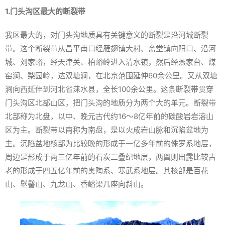
1.门头沟区最大的断裂带
我区最大的，对门头沟地质具有关键意义的断裂是沿河城断裂
带。这个断裂带从昌平南口经雁翅镇大村、斋堂镇向阳口、沿河
城、刘家峪，经天津关、柏峪岭进入清水镇，然后经燕家台、煤
窑涧、梨园岭，达双塘涧，在北京范围延伸60余公里。又从双塘
涧向西延伸到河北省涞水县，全长100余公里。这条断裂带贯穿
门头沟区北部山区，把门头沟的地质分为两个大的单元。断裂带
北部称为北盘，以中、晚元古代约16～8亿年前的碳酸岩岩溶山
区为主。断裂带以南称为南盘，是以火成岩山脉和沉陷盆地为
主。沉陷盆地核部为比较晚的形成于一亿多年前的侏罗系地层，
周边是形成于两三亿年前的石炭二叠纪地层，两翼则出露比较古
老的形成于四五亿年前的奥陶系、寒武系地层。其核部是百花
山、髽髻山、九龙山、香峪梁几座向斜山。