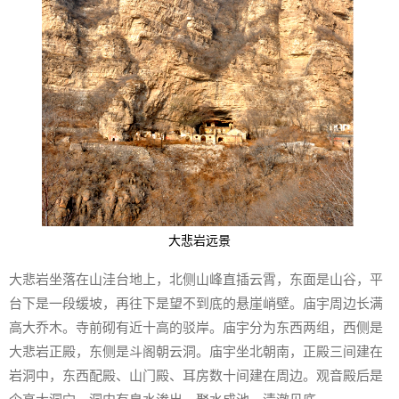
大悲岩远景
大悲岩坐落在山洼台地上，北侧山峰直插云霄，东面是山谷，平
台下是一段缓坡，再往下是望不到底的悬崖峭壁。庙宇周边长满
高大乔木。寺前砌有近十高的驳岸。庙宇分为东西两组，西侧是
大悲岩正殿，东侧是斗阁朝云洞。庙宇坐北朝南，正殿三间建在
岩洞中，东西配殿、山门殿、耳房数十间建在周边。观音殿后是