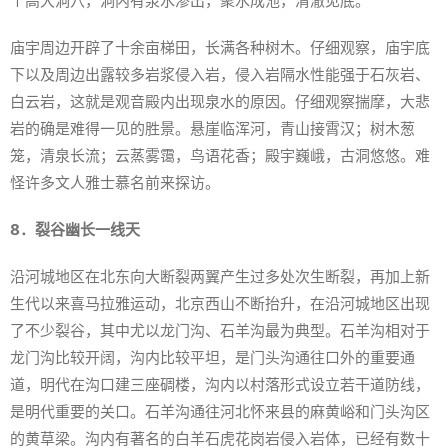
个高大洞穴，洞内有泉水渗出，聚水成池，清澈见底。
庙宇周边开辟了十余亩梯田，长满各种树木。仔细观察，庙宇底
下以及周边出露较多岩浆侵入岩，侵入岩隔水性能强于石灰岩、
白云岩，这就是观音殿内出现泉水的原因。仔细观察揣摩，大悲
岩的确是难得一见的胜景。悬崖临浑河，青山接霄汉；树木葱
笼，清泉长流；云蒸雾霭，鸟语花香；殿宇巍峨，古洞悠悠。难
怪许多文人雅士慕名前来探访。
8．裂谷幽长一线天
沿河城地区在北东向大断裂两翼产生过多处次生断裂，再加上新
生代以来喜马拉雅运动，北京西山不断抬升，在沿河城地区出现
了不少裂谷，其中尤以龙门沟、石羊沟最为典型。石羊沟相对于
龙门沟比较开阔，沟内比较平坦，是门头沟通往口外的重要通
道，明代在沟口建三座碉楼，沟内以村落形式设立若干道防线，
是明代重要的关口。石羊沟通往河北怀来县的麻黄峪和门头沟区
的黄草梁。沟内有著名的白羊石虎花岗岩侵入岩体，已经有数十