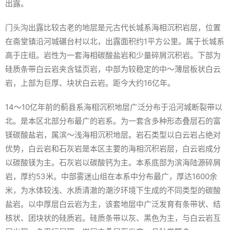
出露。
门头沟出露比较古老的地层是元古代长城系海相沉积岩层，位置
在斋堂镇沿河城碾台村以北，出露面积约1平方公里。属于长城系
高于庄组。岩性为一套海相碳酸盐岩和少量碎屑沉积岩。下部为
硅质条带白云岩夹含锰页岩，中部为较稳定的中～薄层板状白云
岩，上部为巨厚、块状白云岩。距今大约16亿年。
14～10亿年前的蓟县系海相沉积地层广泛分布于沿河城断裂带以
北。是本区北部分布最广的岩系。为一套含多种形态叠层石的富
镁碳酸盐岩，属滨～浅海相沉积地层。岩石类型以白云岩占绝对
优势，白云岩和石灰岩是本区主要的海相沉积岩层，白云岩成分
以碳酸镁为主。石灰岩以碳酸钙为主。本系底部为滨海陆源碎屑
岩，厚约53米。中部雾迷山组在本系中分布最广，厚达1600余
米，为水体较浅、水质清澈的潮汐环境下生成的不同类型的碳酸
盐岩。以中厚层白云岩为主，该套地层中广泛发育有条带状、结
核状、团块状的硅质岩。硅质条带以灰、黑色为主，与白云岩互