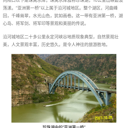
向阳口以下是珠窝水库，珠窝水库雅称珍珠湖，10公里山峡碧波
荡漾。“亚洲第一桥”以上属于沿河城地区。整个湖区，河曲峰
回，千峰耸翠，水光山色，犹如画卷。这一带有亚洲第一桥，湖
心岛、将军剑、将军印等景观和美丽的传说。
沿河城地区二十多公里永定河峡谷地质现象典型，自然景观壮
美，人文景观丰富，历史悠久。是令人神往的旅游胜地。
珍珠湖中的“亚洲第一桥”