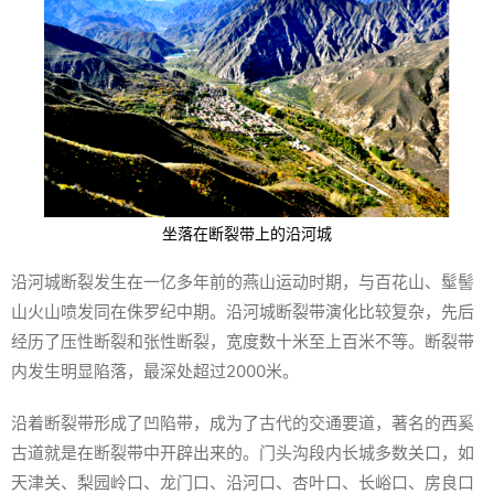
坐落在断裂带上的沿河城
沿河城断裂发生在一亿多年前的燕山运动时期，与百花山、髽髻
山火山喷发同在侏罗纪中期。沿河城断裂带演化比较复杂，先后
经历了压性断裂和张性断裂，宽度数十米至上百米不等。断裂带
内发生明显陷落，最深处超过2000米。
沿着断裂带形成了凹陷带，成为了古代的交通要道，著名的西奚
古道就是在断裂带中开辟出来的。门头沟段内长城多数关口，如
天津关、梨园岭口、龙门口、沿河口、杏叶口、长峪口、房良口