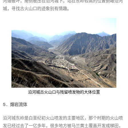
河道破坏，南侧被压在沿河城下。站在东岭较高的位置俯瞰沿河
城，寻找古火山口的迹象别有情趣。
沿河城古火山口与残留喷发物的大体位置
5．熔岩流体
沿河城东岭是白垩纪初火山喷发的主要地区，那个时期的火山喷
发已经过去了一亿多年，很多地方被马兰黄土覆盖开发成梯田，