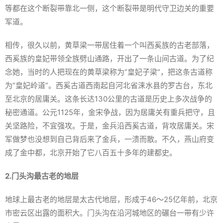
等都在这个断裂带靠北一侧，这个断裂带是明代守卫边关的重要
军道。
相传，很久以前，黄草梁一带居住着一个叫西奚族的古老部落，
西奚族的皇妃带领全族劈山通路，开出了一条山间古道。为了纪
念她，当时的人把现在的黄草梁称为“皇妃子梁”，把这条古道称
为“皇妃岭道”。西奚古道西南起自河北省涞水县的罗古台，东北
至北京的居庸关。这条长达130公里的古道是历史上多次战争的
秘密通道。公元1125年，金宋争战，因为居庸关有重兵把守，且
关坚路险，不宜强攻。于是，金兵沿西奚古道，背攻居庸关。宋
军做梦也没想到自己背后来了金兵，一溃而散。不久，燕山府变
成了金中都，北京开始了它八百五十多年的建都史。
2.门头沟最古老的地层
地球上最古老的地层是太古代地层，形成于46～25亿年前，北京
市密云区出露的面积大。门头沟在沿河城地区的碾台一带有少许