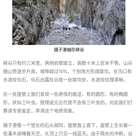
镊子港袖珍峡谷
峡谷只有约三米宽，两侧岩壁陡立，高数十米上百米不等。山谷
随山势逐步升高，坡降超过10%，个别地方形成陡坎。在沟口有
水波纹化石，化石出露在谷底一处陡坎处，水波纹纹理清晰。
在一处崖壁上我们发现一些奇怪的痕迹，有的圆形，有的椭圆
形，状似三叶虫。按理说元古代是不会有三叶虫的。对此我们打
算请专家鉴定，弄清这个地质现象。
镊子港像一个悠长的石头胡同，崖壁直上直下，崖壁上生长着一
些灌木遮掩着天空，头顶上只见一线蓝天。由于雨水的冲刷，谷