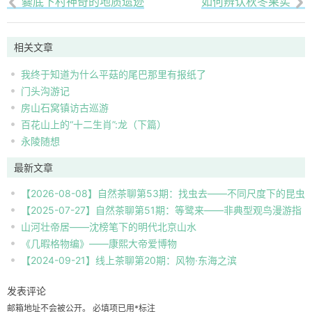
爨底下村神奇的地质遗迹
如何辨认秋冬果实


相关文章
我终于知道为什么平菇的尾巴那里有报纸了
门头沟游记
房山石窝镇访古巡游
百花山上的“十二生肖”:龙（下篇）
永陵随想
最新文章
【2026-08-08】自然茶聊第53期：找虫去——不同尺度下的昆虫
【2025-07-27】自然茶聊第51期：等鹭来——非典型观鸟漫游指
自然观察
山河壮帝居——沈榜笔下的明代北京山水
南
《几暇格物编》——康熙大帝爱博物
【2024-09-21】线上茶聊第20期：风物·东海之滨
发表评论
邮箱地址不会被公开。
必填项已用
*
标注