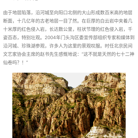
由于地层陷落，沿河城至向阳口北侧的大山形成数百米高的地层
断面，十几亿年的古老地层一目了然。在巨厚的白云岩中夹着几
十米厚的红色侵入岩，长达数公里，柱状节理的红色侵入岩，千
姿百态，特别壮观。2004年门头沟区委宣传部组织专家和媒体到
沿河城、珍珠湖参观，许多人为这里的景观叹服。时任北京民间
文艺家协会主席的赵书先生感慨地说：“这不就是天然的七十二神
仙卷吗？！”