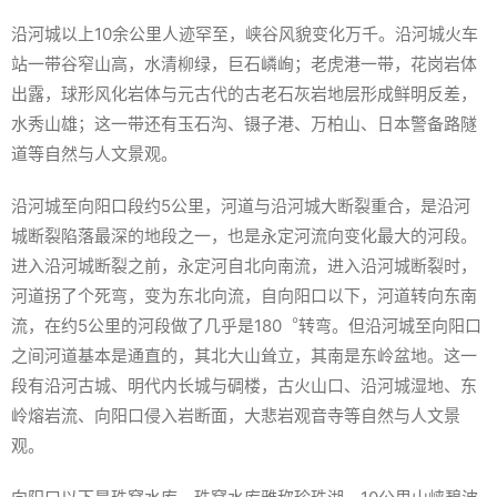
沿河城以上10余公里人迹罕至，峡谷风貌变化万千。沿河城火车
站一带谷窄山高，水清柳绿，巨石嶙峋；老虎港一带，花岗岩体
出露，球形风化岩体与元古代的古老石灰岩地层形成鲜明反差，
水秀山雄；这一带还有玉石沟、镊子港、万柏山、日本警备路隧
道等自然与人文景观。
沿河城至向阳口段约5公里，河道与沿河城大断裂重合，是沿河
城断裂陷落最深的地段之一，也是永定河流向变化最大的河段。
进入沿河城断裂之前，永定河自北向南流，进入沿河城断裂时，
河道拐了个死弯，变为东北向流，自向阳口以下，河道转向东南
流，在约5公里的河段做了几乎是180︒转弯。但沿河城至向阳口
之间河道基本是通直的，其北大山耸立，其南是东岭盆地。这一
段有沿河古城、明代内长城与碉楼，古火山口、沿河城湿地、东
岭熔岩流、向阳口侵入岩断面，大悲岩观音寺等自然与人文景
观。