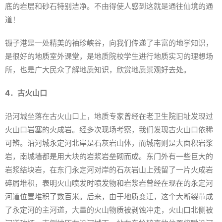
底的岩层和砂石特别洁净。不由得使人感到这就是通往仙境的通
道！
镊子港是一处精美的袖珍峡谷，向我们传递了丰富的地学知识，
是很好的地质室外课堂，是地质院校学生进行地质实习的理想场
所，也是广大民众了解地质知识，欣赏地质景观好去处。
4．古火山口
沿河城坐落在古火山口上，地质专家曾经在老卫生院旧址发现过
火山口岩塞的火成岩。经多次现场考察，我们发现古火山口依稀
可辨。沿河城永定河北岸是石灰岩山体，而城南则是大面积岩浆
岩，南城墙都是用大块的岩浆岩垒砌而成。东门外有一些巨大的
岩浆结块岩，在东门永定河对岸的石灰岩山上残留了一片火成岩
碎屑堆积，表明火山喷发时喷发物和岩浆岩曾经在现在的永定河
河道位置堆积了数百米。后来，由于地质变迁，这个大断裂带成
了永定河的主河道，大量的火山物质被剥蚀冲走，火山口北侧被