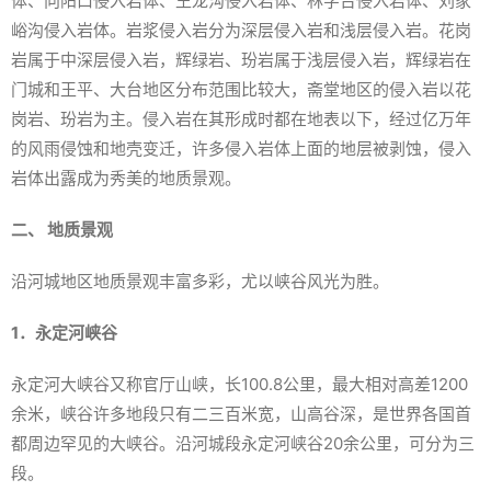
体、向阳口侵入岩体、王龙沟侵入岩体、林字台侵入岩体、刘家
峪沟侵入岩体。岩浆侵入岩分为深层侵入岩和浅层侵入岩。花岗
岩属于中深层侵入岩，辉绿岩、玢岩属于浅层侵入岩，辉绿岩在
门城和王平、大台地区分布范围比较大，斋堂地区的侵入岩以花
岗岩、玢岩为主。侵入岩在其形成时都在地表以下，经过亿万年
的风雨侵蚀和地壳变迁，许多侵入岩体上面的地层被剥蚀，侵入
岩体出露成为秀美的地质景观。
二、 地质景观
沿河城地区地质景观丰富多彩，尤以峡谷风光为胜。
1．永定河峡谷
永定河大峡谷又称官厅山峡，长100.8公里，最大相对高差1200
余米，峡谷许多地段只有二三百米宽，山高谷深，是世界各国首
都周边罕见的大峡谷。沿河城段永定河峡谷20余公里，可分为三
段。