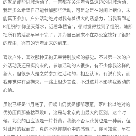
的就是那些同城活动了，一直都在关注着青岛这边的同城活动，
我是多么希望自己能参加那些活动，可是总是在时间上错位，未
能真正参加。户外活动绝对对我有着很大的诱惑力，当我看到老
K组织的“仰望天落水，近看华楼宫”，顿时觉得找到了组织，随即
把所有的活都早早干完了，并为自己周末不在办公室找好了很好
的理由，兴奋的等着周末的到来。
喜欢户外，喜欢那种无拘无束特别放松的感觉。不过第一次的户
外活动我还是挺拘束的，参加活动的人很多，有不少像我这样的
新人，但很多人是之前参加过活动的，相互认识，有说有笑，而
我却觉得有点拘束，一路上很少言说，不过这并不影响我激动的
心情。
虽说已经是11月底了，但崂山仍就是郁郁葱葱，落叶松以绝对的
优势压倒那些枯草败叶，这是与北京的山最大的区别，这个时
候，北京的山应该是一片苍黄，我绝不否认苍黄也是一种美，但
对此时的我而言，真的不能抑制心中的感慨了。你可知道，早在