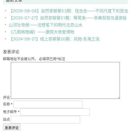
【2026-08-08】自然茶聊第53期：找虫去——不同尺度下的昆虫
【2025-07-27】自然茶聊第51期：等鹭来——非典型观鸟漫游指
自然观察
山河壮帝居——沈榜笔下的明代北京山水
南
《几暇格物编》——康熙大帝爱博物
【2024-09-21】线上茶聊第20期：风物·东海之滨
发表评论
邮箱地址不会被公开。
必填项已用
*
标注
评论
名称
*
电子邮件
*
站点