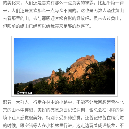
的美化来，人们还是喜欢有那么一点真实的裸露，比起千篇一律
来，人们还是喜欢那么一点与众不同的。这也是无数人涌往黄山
去看那里的山，去与那颗迎客松合影的缘故吧。虽未去过黄山，
但眼前的崂山已经可以给我带来足够的欣喜了。
跟着一大群人，行走在林中的小路中，不能不让我回想起曾在北
京的山林中穿梭，美好的感觉总会记忆深刻，也总会在同样的情
境下让人感觉很美好，特别享受那种感觉，还曾记得曾在爬海坨
的时候，跟空错等人在小松林里行进，边走边玩着成语接龙，不