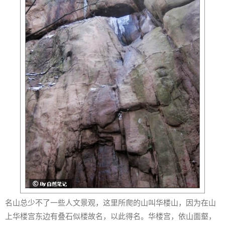
名山总少不了一些人文景观，这里所爬的山叫华楼山，因为在山
上华楼宫东边有叠石似楼故名，以此得名。华楼宫，依山面壑，