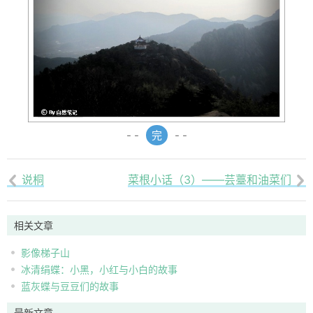
- -
完
- -
说桐
菜根小话（3）——芸薹和油菜们


相关文章
影像梯子山
冰清绢蝶：小黑，小红与小白的故事
蓝灰蝶与豆豆们的故事
最新文章