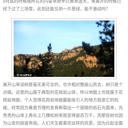
9月底的时候我所在的内蒙草原早已黄草连天，等离开的时候已
经下过了三场雪，此刻还能见到一片葱绿，能不激动吗？
离开山来谈树是毫无美可言的，也许相对整座山而言，树只是个
点缀。这里的山属于典型的花岗岩山体，所以地貌上也就属于花
岗岩地貌，个人觉得花岗岩地貌最能吸引人的地方就是它的险
峻。经常因为垂直节理的发育断裂出一个很陡的岩石光面来，光
秃秃的山体上再长上几棵松树来就变得姿态万千，而那些树也因
为山变的挺拔秀丽。人们天生都喜欢这样的风景，因为比起全面