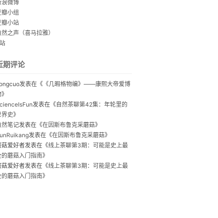
新浪微博
豆瓣小组
豆瓣小站
自然之声（喜马拉雅）
B站
近期评论
ongcuo
发表在《
《几暇格物编》——康熙大帝爱博
物
》
cienceIsFun
发表在《
自然茶聊第42集：年轮里的
世界史
》
自然笔记
发表在《
在因斯布鲁克采蘑菇
》
unRuikang
发表在《
在因斯布鲁克采蘑菇
》
蘑菇爱好者
发表在《
线上茶聊第3期：可能是史上最
全的蘑菇入门指南
》
蘑菇爱好者
发表在《
线上茶聊第3期：可能是史上最
全的蘑菇入门指南
》