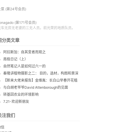
杜泵
(第24号会员)
onagado
(第171号会员)
无车无房无老婆的三无人员。前光荣的地质队员。
同分类文章
阿拉斯加：自其变者而观之
南极日记（上）
自然笔记人是如何过六一的
秦隆讲植物摄影之二： 目的，选材，构图和景深
【新来大佬来报告】金维胤：长白山早春开花植
物
与白胡老爷爷David Attenborough的见面
转基因农业的环境影响
7.21-欢迎新朋友
关注我们
微信