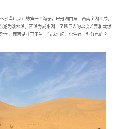
林沙漠后见到的第一个海子。巴丹湖由东、西两个湖组成，
，东湖为淡水湖，西湖为咸水湖，呈现巨大的盐度差异和截然
游弋，而西湖寸草不生，气味难闻，仅生存一种红色的卤