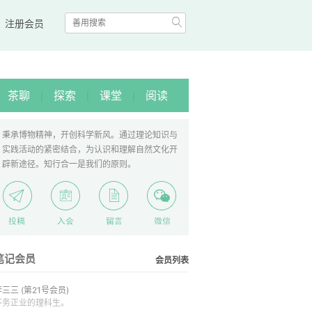

|
注册会员
茶聊
探索
课堂
阅读
|
|
|
秉承博物精神，开创科学新风。通过理论知识与
实践活动的紧密结合，为认识和理解自然文化开
辟新途径。知行合一是我们的原则。
笔记会员
会员列表
李三三
(第21号会员)
不务正业的理科生。