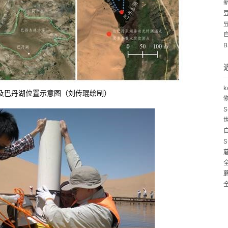
k
及巴丹湖位置示意图（刘传琨绘制）
S
S