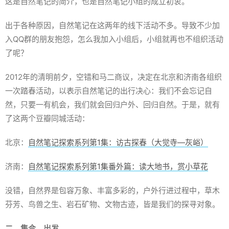
这是自然笔记的简介，也是自然笔记小组的成立初衷。
出于各种原因，自然笔记在这两年的线下活动不多。导致不少加
入QQ群的朋友抱怨，怎么我加入小组后，小组就再也不组织活动
了呢？
2012年的清明前夕，空错和马二商议，决定在北京和济南各组织
一次踏春活动，以表示自然笔记的出行决心：我们不会忘记自
然，只要一有机会，我们就会回归户外、回归自然。于是，就有
了这两个豆瓣同城活动：
北京：
自然笔记探索系列第1集：访古探春（大觉寺—灰峪）
济南：
自然笔记探索系列第1集番外篇：读大地书，赏小草花
没错，自然界是包容万象、丰富多彩的，户外行进过程中，草木
芬芳、鸟兽之生、岩石矿物、文物古迹，皆是我们的探寻对象。
二、集合，出发