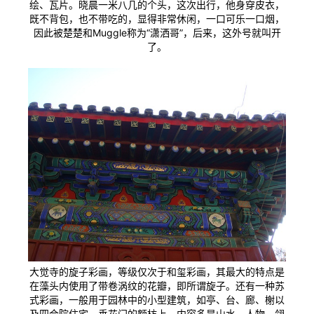
绘、瓦片。晓晨一米八几的个头，这次出行，他身穿皮衣，
既不背包，也不带吃的，显得非常休闲，一口可乐一口烟，
因此被楚楚和Muggle称为“潇洒哥”，后来，这外号就叫开
了。
大觉寺的旋子彩画，等级仅次于和玺彩画，其最大的特点是
在藻头内使用了带卷涡纹的花瓣，即所谓旋子。还有一种苏
式彩画，一般用于园林中的小型建筑，如亭、台、廊、榭以
及四合院住宅、垂花门的额枋上。内容多是山水、人物、翎