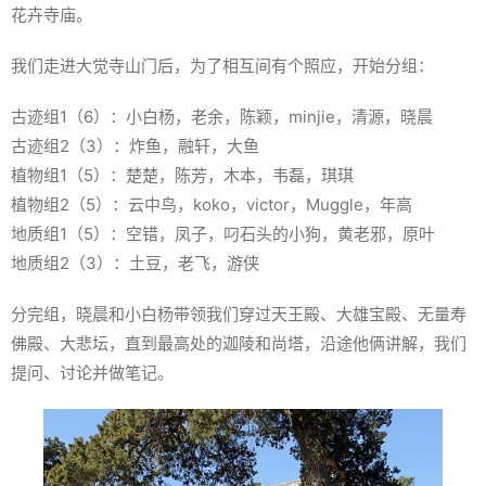
花卉寺庙。
我们走进大觉寺山门后，为了相互间有个照应，开始分组：
古迹组1（6）：小白杨，老余，陈颖，minjie，清源，晓晨
古迹组2（3）：炸鱼，融轩，大鱼
植物组1（5）：楚楚，陈芳，木本，韦磊，琪琪
植物组2（5）：云中鸟，koko，victor，Muggle，年高
地质组1（5）：空错，凤子，叼石头的小狗，黄老邪，原叶
地质组2（3）：土豆，老飞，游侠
分完组，晓晨和小白杨带领我们穿过天王殿、大雄宝殿、无量寿
佛殿、大悲坛，直到最高处的迦陵和尚塔，沿途他俩讲解，我们
提问、讨论并做笔记。