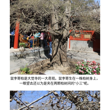
鼠李寄柏是大觉寺的一大奇观。鼠李寄生在一株柏树身上，
一眼望去还以为是夹在两颗柏树间的“小三”呢。