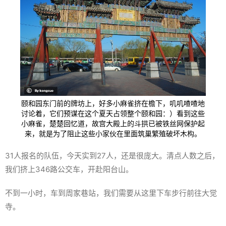
颐和园东门前的牌坊上，好多小麻雀挤在檐下，叽叽喳喳地
讨论着，它们预谋在这个夏天占领整个颐和园：）看到这些
小麻雀，楚楚回忆道，故宫大殿上的斗拱已被铁丝网保护起
来，就是为了阻止这些小家伙在里面筑巢繁殖破坏木构。
31人报名的队伍，今天实到27人，还是很庞大。清点人数之后，
我们挤上346路公交车，开赴阳台山。
不到一小时，车到周家巷站，我们需要从这里下车步行前往大觉
寺。