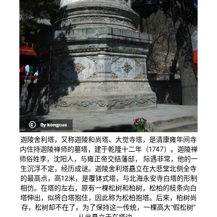
迦陵舍利塔，又称迦陵和尚塔、大觉寺塔，是清康雍年间寺
内住持迦陵禅师的墓塔，建于乾隆十二年（1747）。迦陵禅
师俗姓李，沈阳人，与雍正帝交结藩邸， 际遇非常，他的一
生沉浮不定，经历成谜。迦陵舍利塔矗立在大悲堂北侧全寺
的最高点，高12米，是覆钵式塔，与北海永安寺白塔的形制
相仿。在塔的左右，原有一棵松树和柏树，松柏的枝条向白
塔伸出，似将白塔抱住，因此称为松柏抱塔。后来，柏树尚
存，松树却不在了。为了保持这一传统，一棵高大“假松树”
从此矗立于在塔边。