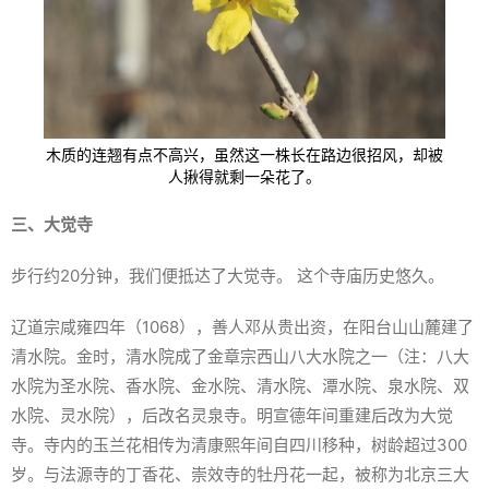
木质的连翘有点不高兴，虽然这一株长在路边很招风，却被
人揪得就剩一朵花了。
三、大觉寺
步行约20分钟，我们便抵达了大觉寺。 这个寺庙历史悠久。
辽道宗咸雍四年（1068），善人邓从贵出资，在阳台山山麓建了
清水院。金时，清水院成了金章宗西山八大水院之一（注：八大
水院为圣水院、香水院、金水院、清水院、潭水院、泉水院、双
水院、灵水院），后改名灵泉寺。明宣德年间重建后改为大觉
寺。寺内的玉兰花相传为清康熙年间自四川移种，树龄超过300
岁。与法源寺的丁香花、崇效寺的牡丹花一起，被称为北京三大