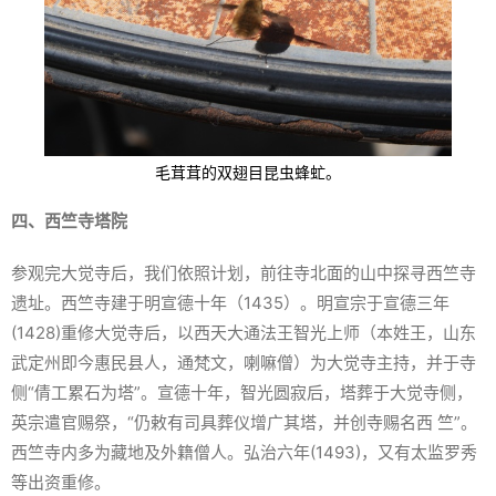
毛茸茸的双翅目昆虫蜂虻。
四、西竺寺塔院
参观完大觉寺后，我们依照计划，前往寺北面的山中探寻西竺寺
遗址。西竺寺建于明宣德十年（1435）。明宣宗于宣德三年
(1428)重修大觉寺后，以西天大通法王智光上师（本姓王，山东
武定州即今惠民县人，通梵文，喇嘛僧）为大觉寺主持，并于寺
侧“倩工累石为塔”。宣德十年，智光圆寂后，塔葬于大觉寺侧，
英宗遣官赐祭，“仍敕有司具葬仪增广其塔，并创寺赐名西 竺”。
西竺寺内多为藏地及外籍僧人。弘治六年(1493)，又有太监罗秀
等出资重修。