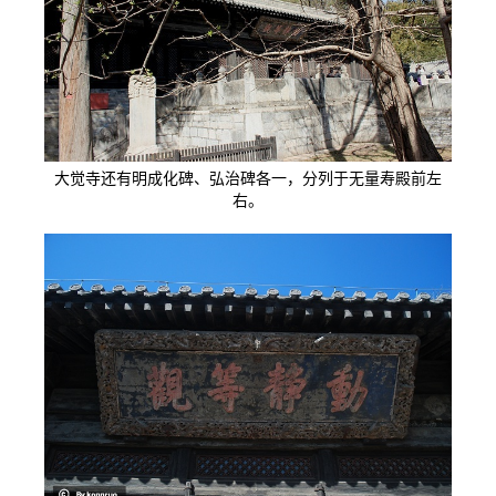
大觉寺还有明成化碑、弘治碑各一，分列于无量寿殿前左
右。