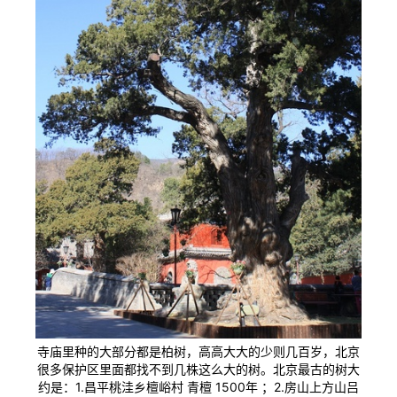
寺庙里种的大部分都是柏树，高高大大的少则几百岁，北京
很多保护区里面都找不到几株这么大的树。北京最古的树大
约是：1.昌平桃洼乡檀峪村 青檀 1500年 ；2.房山上方山吕