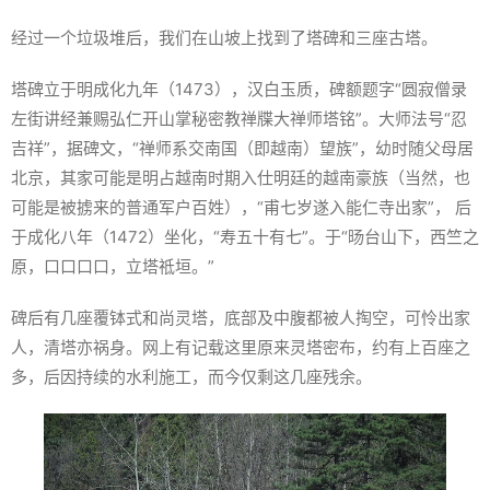
经过一个垃圾堆后，我们在山坡上找到了塔碑和三座古塔。
塔碑立于明成化九年（1473），汉白玉质，碑额题字“圆寂僧录
左街讲经兼赐弘仁开山掌秘密教禅牒大禅师塔铭”。大师法号“忍
吉祥”，据碑文，“禅师系交南国（即越南）望族”，幼时随父母居
北京，其家可能是明占越南时期入仕明廷的越南豪族（当然，也
可能是被掳来的普通军户百姓），“甫七岁遂入能仁寺出家”， 后
于成化八年（1472）坐化，“寿五十有七”。于“旸台山下，西竺之
原，口口口口，立塔祗垣。”
碑后有几座覆钵式和尚灵塔，底部及中腹都被人掏空，可怜出家
人，清塔亦祸身。网上有记载这里原来灵塔密布，约有上百座之
多，后因持续的水利施工，而今仅剩这几座残余。