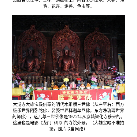
毛、花卉、走兽、鱼虫等。
大觉寺大雄宝殿供奉的明代木雕横三世佛（从左至右：西方
极乐世界阿弥陀佛，娑婆世界释迦牟尼佛，东方净琉璃世界
药师佛），这几尊三世佛像是1972年从京城智化寺移来的。
这里也是电影《龙门飞甲》的寺院外景。（大雄宝殿不准拍
摄，照片取自网络）