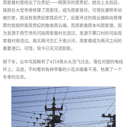
周家巷村曾经出了位贵妃——明英宗的周贵妃，她当上太后后，
拨款在大觉寺旁修建了周家坟，成为周家祖坟，可惜在康熙年间
被抄家，就没有周贵妃家族后代了，后面寻访的周云端和尚塔埋
葬的就相传是周贵妃的胞弟周云端。而周家巷原本叫周家港，因
为发源于西竺寺的河由周家巷村北流过，发源于寨口村的河由周
家巷村南流过。南北两河交汇于南沙河，周家巷成为两河之间的
重要港口。可惜，现今已无河流踪影。
刚下车，云中鸟就瞅到了4只8哥从头顶飞过去，落在对面的电线
杆上。沿途，不时看到各种早春的小花点缀着干渴、枯黄了一个
冬季的北京。