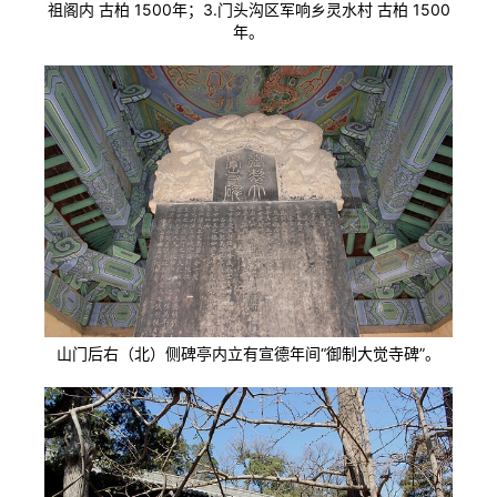
祖阁内 古柏 1500年；3.门头沟区军响乡灵水村 古柏 1500
年。
山门后右（北）侧碑亭内立有宣德年间“御制大觉寺碑”。