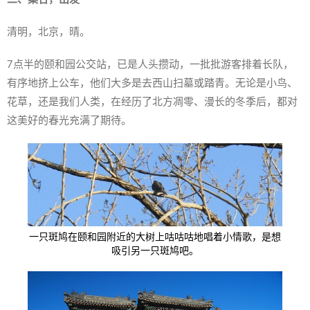
清明，北京，晴。
7点半的颐和园公交站，已是人头攒动，一批批游客排着长队，
有序地挤上公车，他们大多是去西山扫墓或踏青。无论是小鸟、
花草，还是我们人类，在经历了北方凋零、漫长的冬季后，都对
这美好的春光充满了期待。
一只斑鸠在颐和园附近的大树上咕咕咕地唱着小情歌，是想
吸引另一只斑鸠吧。