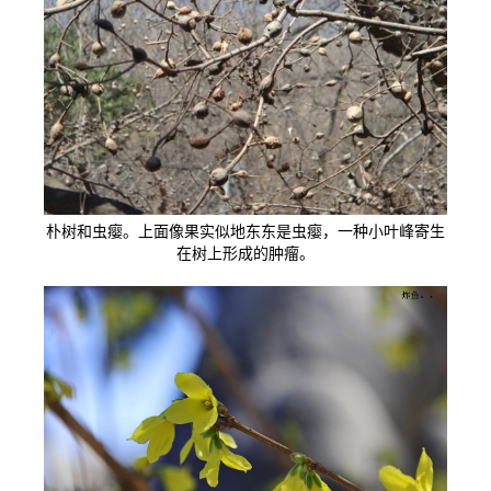
朴树和虫瘿。上面像果实似地东东是虫瘿，一种小叶峰寄生
在树上形成的肿瘤。