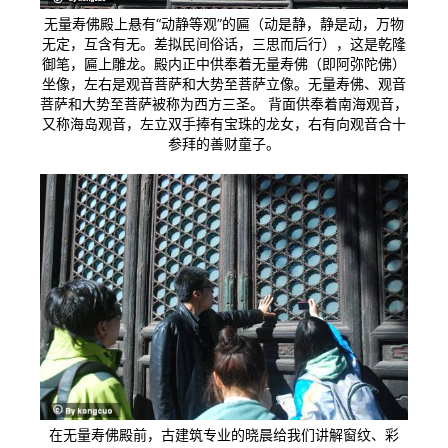
无量寿佛殿上悬有“动静等观”的匾（动是静，静是动，万物
无定，互含有无。差拟民间俗话，三思而后行），这是乾隆
御笔，匾上雕龙。殿内正中供奉着无量寿佛（即阿弥陀佛）
坐像，左右是观音菩萨和大势至菩萨立像。无量寿佛、观音
菩萨和大势至菩萨被称为西方三圣。 背面供奉着南海观音，
又称海岛观音，左立双手捧有宝珠的龙女，右有向观音合十
参拜的善财童子。
在无量寿佛殿前，古建筑专业的晓晨给我们讲解窗纹、彩