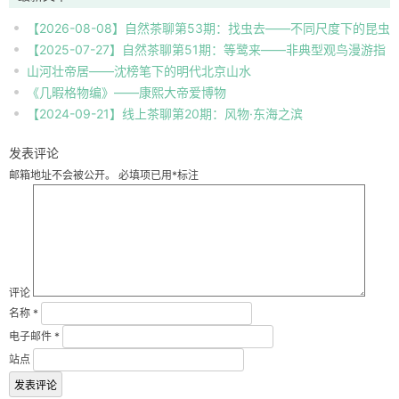
【2026-08-08】自然茶聊第53期：找虫去——不同尺度下的昆虫
【2025-07-27】自然茶聊第51期：等鹭来——非典型观鸟漫游指
自然观察
山河壮帝居——沈榜笔下的明代北京山水
南
《几暇格物编》——康熙大帝爱博物
【2024-09-21】线上茶聊第20期：风物·东海之滨
发表评论
邮箱地址不会被公开。
必填项已用
*
标注
评论
名称
*
电子邮件
*
站点