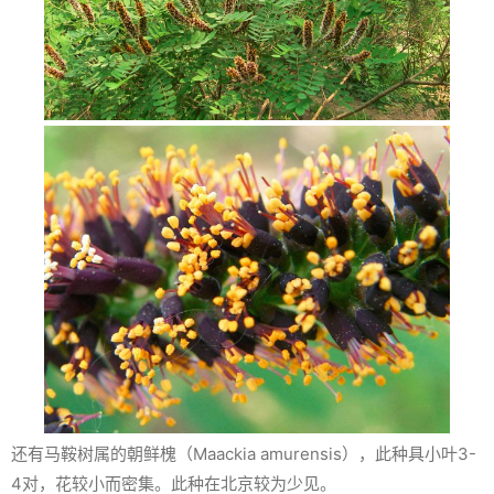
还有马鞍树属的朝鲜槐（
Maackia amurensis
），此种具小叶3-
4对，花较小而密集。此种在北京较为少见。