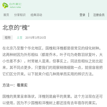
|
首页
分享知识
经典活动
登录
注册会员
北京的“槐”
植物
土豆
2015年3月20日
在北京乃至整个华北地区，国槐和洋槐都是很常见的绿化树种。
这两种树因为外形相似（都是乔木，叶子均为奇数羽状复叶，大
小也差不多），时常被人混淆，但事实上，同这些相似之处比起
来，其不同点更多，只要我们的观察稍微细致一点，就很容易把
它们区分开来。以下就来介绍几种简单而实用的辨识方法。
方法一：看果实
国槐的荚果呈串珠状，洋槐则是扁平的荚果。这个方法现在还可
以使用，因为不少国槐和洋槐树上都还挂有去年宿存的果实。