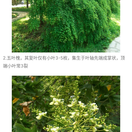
2.五叶槐，其复叶仅有小叶3-5枚，集生于叶轴先端成掌状，顶
端小叶常3裂