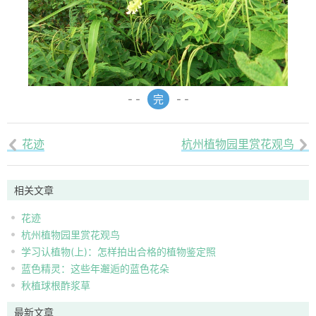
- -
完
- -
花迹
杭州植物园里赏花观鸟


相关文章
花迹
杭州植物园里赏花观鸟
学习认植物(上)：怎样拍出合格的植物鉴定照
蓝色精灵：这些年邂逅的蓝色花朵
秋植球根酢浆草
最新文章