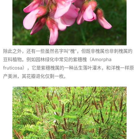
除此之外，还有一些虽然名字叫“槐”，但既非槐属也非刺槐属的
豆科植物。例如园林绿化中常见的紫穗槐（
Amorpha
fruticosa
），它是紫穗槐属的一种丛生落叶灌木，和洋槐一样原
产美洲，其花瓣退化仅剩一枚。