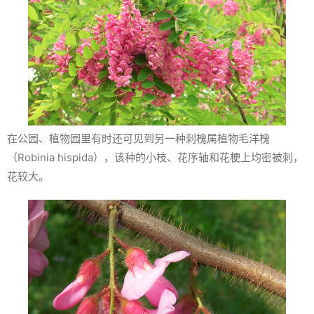
在公园、植物园里有时还可见到另一种刺槐属植物毛洋槐
（
Robinia hispida
），该种的小枝、花序轴和花梗上均密被刺，
花较大。