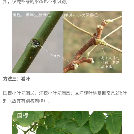
实，仅凭冬芽的形态也不难识别。
方法三：看叶
国槐小叶先端尖，洋槐小叶先端圆；且洋槐叶柄基部常具2托叶
刺（故其有别名刺槐）。