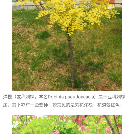
洋槐（或称刺槐，学名
Robinia pseudoacacia
）属于豆科刺槐
属，其下亦有一些变种，较常见的是紫花洋槐，花淡紫红色。