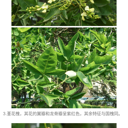
3.堇花槐，其花的翼瓣和龙骨瓣呈紫红色，其余特征与国槐同。