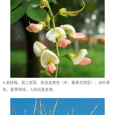
4.金枝槐，其上部茎、枝呈金黄色（冬、春季尤明显），幼叶黄
色，夏季转绿，入秋后复变黄。