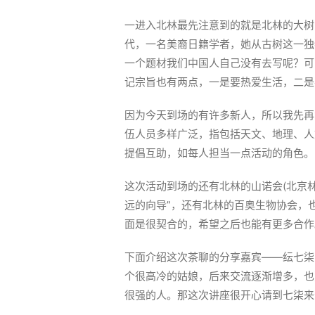
一进入北林最先注意到的就是北林的大树
代，一名美裔日籍学者，她从古树这一独
一个题材我们中国人自己没有去写呢？可
记宗旨也有两点，一是要热爱生活，二是
因为今天到场的有许多新人，所以我先再
伍人员多样广泛，指包括天文、地理、人
提倡互助，如每人担当一点活动的角色。
这次活动到场的还有北林的山诺会(北京
远的向导”，还有北林的百奥生物协会，
面是很契合的，希望之后也能有更多合作
下面介绍这次茶聊的分享嘉宾——纭七柒
个很高冷的姑娘，后来交流逐渐增多，也
很强的人。那这次讲座很开心请到七柒来