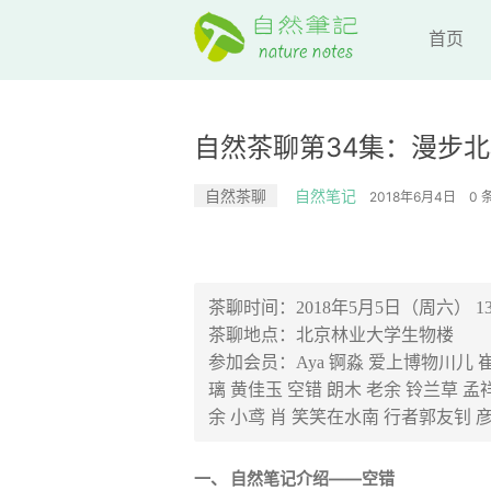
首页
自然茶聊第34集：漫步
自然茶聊
自然笔记
2018年6月4日
0 
茶聊时间：2018年5月5日（周六） 13:30
茶聊地点：北京林业大学生物楼
参加会员：Aya 锕淼 爱上博物川儿 崔
璃 黄佳玉 空错 朗木 老余 铃兰草 孟
余 小鸢 肖 笑笑在水南 行者郭友钊 
一、
自然笔记介绍——空错