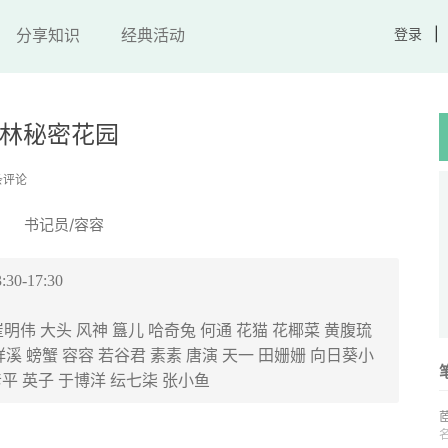
分享知识
经典活动
登录
北林秘密花园
条评论
书记员/容容
-17:30
明伟 大头 风神 簋儿 哈奇兔 何通 花猫 花椰菜 黄腹琉
祥溪 螃蟹 容容 若谷君 素素 唐演 天一 田姗姗 向日葵小
彦平 英子 于博洋 纭七柒 张小鱼