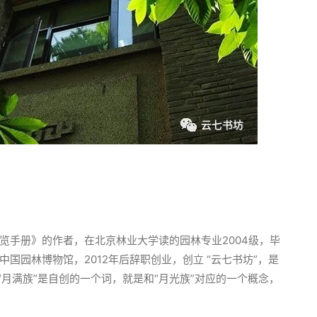
览手册》的作者，在北京林业大学读的园林专业2004级，毕
国园林博物馆，2012年后辞职创业，创立 “云七书坊”，是
“月满族”是自创的一个词，就是和“月光族”对应的一个概念，