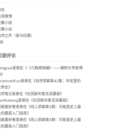
微信
新浪微博
豆瓣小组
豆瓣小站
自然之声（喜马拉雅）
B站
近期评论
ongcuo
发表在《
《几暇格物编》——康熙大帝爱博
物
》
cienceIsFun
发表在《
自然茶聊第42集：年轮里的
世界史
》
自然笔记
发表在《
在因斯布鲁克采蘑菇
》
unRuikang
发表在《
在因斯布鲁克采蘑菇
》
蘑菇爱好者
发表在《
线上茶聊第3期：可能是史上最
全的蘑菇入门指南
》
蘑菇爱好者
发表在《
线上茶聊第3期：可能是史上最
全的蘑菇入门指南
》