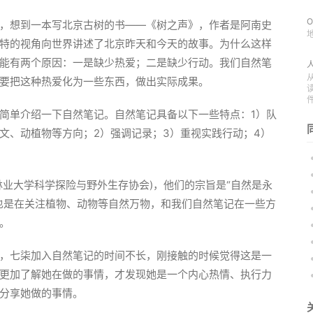
O
，想到一本写北京古树的书——《树之声》，作者是阿南史
特的视角向世界讲述了北京昨天和今天的故事。为什么这样
能有两个原因：一是缺少热爱；二是缺少行动。我们自然笔
要把这种热爱化为一些东西，做出实际成果。
简单介绍一下自然笔记。自然笔记具备以下一些特点：1）队
文、动植物等方向；2）强调记录；3）重视实践行动；4）
林业大学科学探险与野外生存协会)，他们的宗旨是“自然是永
也是在关注植物、动物等自然万物，和我们自然笔记在一些方
。
，七柒加入自然笔记的时间不长，刚接触的时候觉得这是一
更加了解她在做的事情，才发现她是一个内心热情、执行力
分享她做的事情。