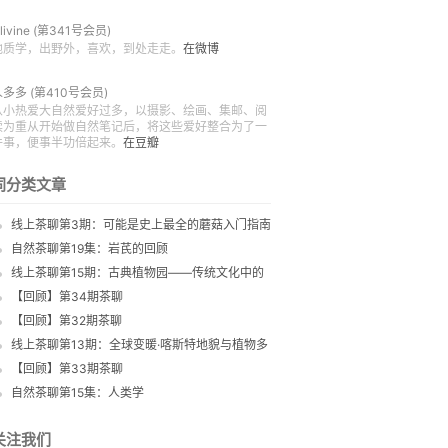
livine
(第341号会员)
地质学，出野外，喜欢，到处走走。
在微博
人多多
(第410号会员)
从小热爱大自然爱好过多，以摄影、绘画、集邮、阅
读为重从开始做自然笔记后，将这些爱好整合为了一
件事，便事半功倍起来。
在豆瓣
同分类文章
线上茶聊第3期：可能是史上最全的蘑菇入门指南
自然茶聊第19集：岩芪的回顾
线上茶聊第15期：古典植物园——传统文化中的
草木之美
【回顾】第34期茶聊
【回顾】第32期茶聊
线上茶聊第13期：全球变暖·喀斯特地貌与植物多
样性
【回顾】第33期茶聊
自然茶聊第15集：人类学
关注我们