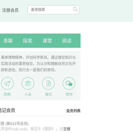

|
注册会员
茶聊
探索
课堂
阅读
|
|
|
秉承博物精神，开创科学新风。通过理论知识与
实践活动的紧密结合，为认识和理解自然文化开
辟新途径。知行合一是我们的原则。
笔记会员
会员列表
茝茝
(第632号会员)
名字读作chǎi chǎi，常见于《楚辞》 。在
豆瓣