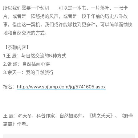
所以我们需要一个契机——可以是一本书、一片落叶、一张卡
片，或者是一阵悠扬的风声，或者是一段千年前的历史八卦故
事。借由这一契机，我们或许能够找到更多种，可以简单而愉快
地和自然交流的方式。
【茶聊内容】
1.王 辰：与自然交流的N种方式
2.张 瑜：自然插画心得
3.余天一：我的自然旅行
报名：
http://www.sojump.com/jq/5741605.aspx
王 辰：@天冬，科普作家，自然摄影师。《桃之夭夭》、《野草
离离》作者。