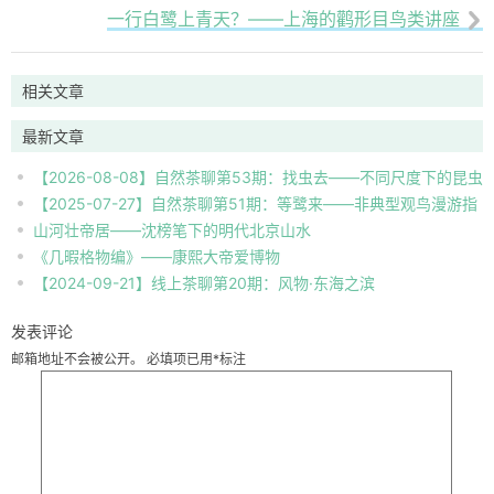
一行白鹭上青天？——上海的鹳形目鸟类讲座

相关文章
最新文章
【2026-08-08】自然茶聊第53期：找虫去——不同尺度下的昆虫
【2025-07-27】自然茶聊第51期：等鹭来——非典型观鸟漫游指
自然观察
山河壮帝居——沈榜笔下的明代北京山水
南
《几暇格物编》——康熙大帝爱博物
【2024-09-21】线上茶聊第20期：风物·东海之滨
发表评论
邮箱地址不会被公开。
必填项已用
*
标注