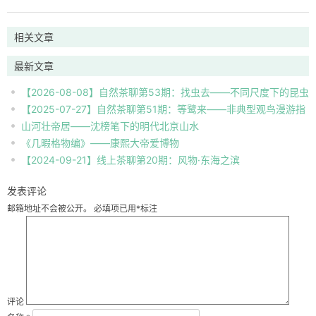
相关文章
最新文章
【2026-08-08】自然茶聊第53期：找虫去——不同尺度下的昆虫
【2025-07-27】自然茶聊第51期：等鹭来——非典型观鸟漫游指
自然观察
山河壮帝居——沈榜笔下的明代北京山水
南
《几暇格物编》——康熙大帝爱博物
【2024-09-21】线上茶聊第20期：风物·东海之滨
发表评论
邮箱地址不会被公开。
必填项已用
*
标注
评论