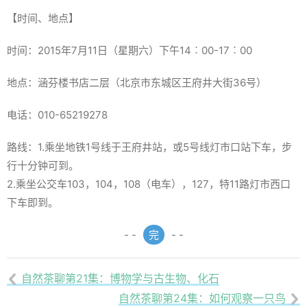
【时间、地点】
时间：2015年7月11日（星期六）下午14︰00-17︰00
地点：涵芬楼书店二层（北京市东城区王府井大街36号）
电话：010-65219278
路线：1.乘坐地铁1号线于王府井站，或5号线灯市口站下车，步
行十分钟可到。
2.乘坐公交车103，104，108（电车），127，特11路灯市西口
下车即到。
- -
完
- -
自然茶聊第21集：博物学与古生物、化石

自然茶聊第24集：如何观察一只鸟
