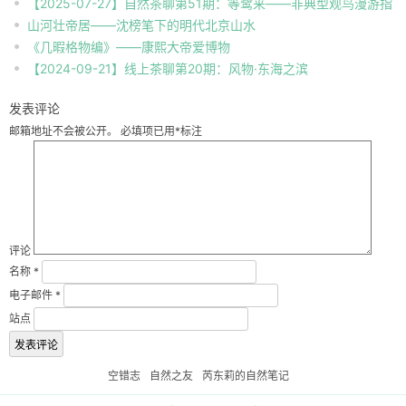
【2025-07-27】自然茶聊第51期：等鹭来——非典型观鸟漫游指
自然观察
山河壮帝居——沈榜笔下的明代北京山水
南
《几暇格物编》——康熙大帝爱博物
【2024-09-21】线上茶聊第20期：风物·东海之滨
发表评论
邮箱地址不会被公开。
必填项已用
*
标注
评论
名称
*
电子邮件
*
站点
空错志
自然之友
芮东莉的自然笔记