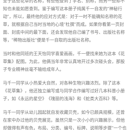
至于这些花草的名称，有些他查到了学名、别称，而另一些却不
知也未能如愿查到。鉴于编写这本册子纯属千一自发的“神秘行
动”，所以，最终他的应对方式是：对于一时不能确知名称的花
草，就根据自己当时当地的心境“杜撰”而成。如果你看第一页封
面、封底中间的最下面，还会发现他自己编了书号、出版社名称
等，“稀物出版社”便是千一自取的出版社名称。
当时和他同班的王天怡同学喜爱画画，千一便找来她为这本《花
草集》配图。为此，他俩当年非常认真地开过多次碰头会，那股
子专业精神丝毫不输给成年人。
马千一同学从小热爱大自然，对各种生物兴趣浓烈。除了这本
《花草集》，他还独立编写或与同学合作编写过好几本科普小册
子，如《永远的星空》《瑰丽的浅海》和《蛇类大百科》等。
马千一同学从幼儿园起就自发收藏贝壳，如今已颇具规模，还曾
在家中办过他的贝壳展览。虽然只是一次小小的兴趣展示，但他
却做得有声有色，布局、分类、编号、标牌、说明等步骤“一个也