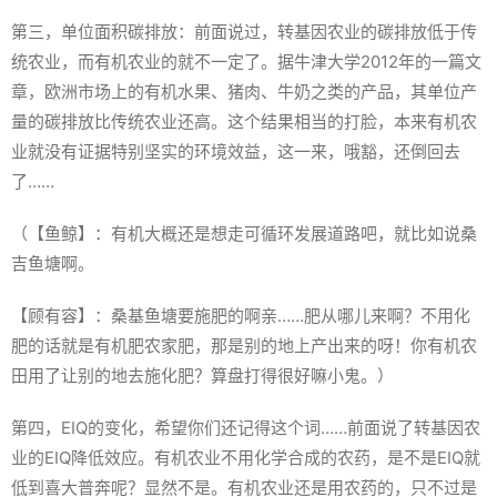
第三，单位面积碳排放：前面说过，转基因农业的碳排放低于传
统农业，而有机农业的就不一定了。据牛津大学2012年的一篇文
章，欧洲市场上的有机水果、猪肉、牛奶之类的产品，其单位产
量的碳排放比传统农业还高。这个结果相当的打脸，本来有机农
业就没有证据特别坚实的环境效益，这一来，哦豁，还倒回去
了……
（【鱼鲸】：有机大概还是想走可循环发展道路吧，就比如说桑
吉鱼塘啊。
【顾有容】：桑基鱼塘要施肥的啊亲……肥从哪儿来啊？不用化
肥的话就是有机肥农家肥，那是别的地上产出来的呀！你有机农
田用了让别的地去施化肥？算盘打得很好嘛小鬼。）
第四，EIQ的变化，希望你们还记得这个词……前面说了转基因农
业的EIQ降低效应。有机农业不用化学合成的农药，是不是EIQ就
低到喜大普奔呢？显然不是。有机农业还是用农药的，只不过是