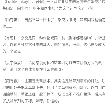
【LuckMonkey】：弱弱问一下从专业科学的角度来讲杂交和转
基因是一回事吗？ 中午和同事几个为这个还争论了一番！
【顾有容】：当然不是一回事了！杂交是瞎搞，转基因是精确定
位……
【肖恩】：杂交是同一种作物或同一类（例如都是植物），转基
因可以转各种其它种类的基因，例如病毒，细菌。这也是反转人
的一个论点。
【晏宇恒辰】：请问您说的种植转基因可以带来耕作方式的改
良，请问这个具体表现在什么方面呀？
【顾有容】：主要是免耕技术。其实这是除草剂带来的好处。耕
地的用处是把杂草翻下去，但用了除草剂就不用翻了。以前用广
谱除草剂，草跟庄稼一起干掉了，所以也不好推广免耕。后来有
了抗除草剂的庄稼，嗯哼，你懂的。