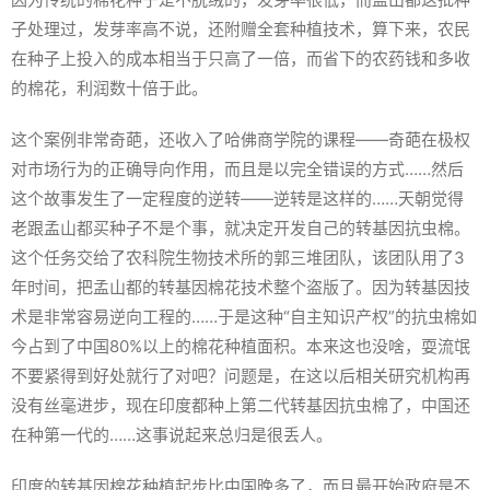
子处理过，发芽率高不说，还附赠全套种植技术，算下来，农民
在种子上投入的成本相当于只高了一倍，而省下的农药钱和多收
的棉花，利润数十倍于此。
这个案例非常奇葩，还收入了哈佛商学院的课程——奇葩在极权
对市场行为的正确导向作用，而且是以完全错误的方式……然后
这个故事发生了一定程度的逆转——逆转是这样的……天朝觉得
老跟孟山都买种子不是个事，就决定开发自己的转基因抗虫棉。
这个任务交给了农科院生物技术所的郭三堆团队，该团队用了3
年时间，把孟山都的转基因棉花技术整个盗版了。因为转基因技
术是非常容易逆向工程的……于是这种“自主知识产权”的抗虫棉如
今占到了中国80%以上的棉花种植面积。本来这也没啥，耍流氓
不要紧得到好处就行了对吧？问题是，在这以后相关研究机构再
没有丝毫进步，现在印度都种上第二代转基因抗虫棉了，中国还
在种第一代的……这事说起来总归是很丢人。
印度的转基因棉花种植起步比中国晚多了，而且最开始政府是不