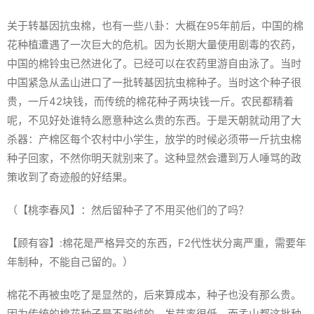
关于转基因抗虫棉，也有一些八卦：大概在95年前后，中国的棉
花种植遭遇了一次巨大的危机。因为长期大量使用剧毒的农药，
中国的棉铃虫已然进化了。已经可以在农药里游自由泳了。当时
中国紧急从孟山进口了一批转基因抗虫棉种子。当时这个种子很
贵，一斤42块钱，而传统的棉花种子两块钱一斤。农民都精着
呢，不见好处谁特么愿意种这么贵的东西。于是天朝就动用了大
杀器：产棉区每个农村中小学生，放学的时候必须带一斤抗虫棉
种子回家，不然你明天就别来了。这种显然会遭到万人唾骂的政
策收到了奇迹般的好结果。
（【桃李春风】：然后留种子了不用买他们的了吗？
【顾有容】:棉花是严格异交的东西，F2代性状分离严重，需要年
年制种，不能自己留的。）
棉花不再被虫吃了是显然的，后来算成本，种子也没有那么贵。
因为传统的棉花种子是不脱绒的，发芽率很低，而孟山都这批种