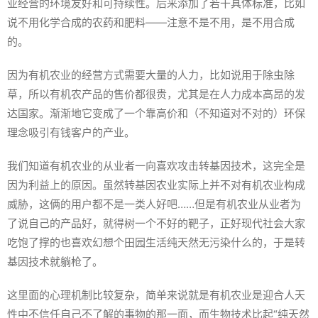
业经营的环境友好和可持续性。后来添加了若干具体标准，比如
说不用化学合成的农药和肥料——注意不是不用，是不用合成
的。
因为有机农业的经营方式需要大量的人力，比如说用于除虫除
草，所以有机农产品的售价都很贵，尤其是在人力成本高昂的发
达国家。渐渐地它变成了一个靠高价和（不知道对不对的）环保
理念吸引有钱客户的产业。
我们知道有机农业的从业者一向喜欢攻击转基因技术，这完全是
因为利益上的原因。虽然转基因农业实际上并不对有机农业构成
威胁，这俩的用户都不是一类人好吧……但是有机农业从业者为
了说自己的产品好，就得树一个不好的靶子，正好现代社会大家
吃饱了撑的也喜欢幻想个田园生活纯天然无污染什么的，于是转
基因技术就躺枪了。
这里面的心理机制比较复杂，简单来说就是有机农业是迎合人天
性中不信任自己不了解的事物的那一面，而生物技术比起“纯天然