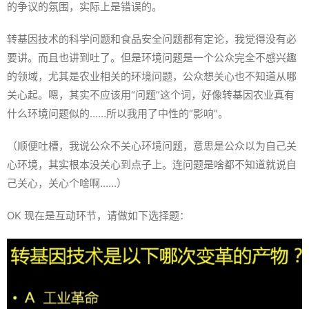
的争议的氛围，实际上是错误的。
转基因技术的科学问题和食品安全问题都有定论，我觉得没有必
要讲。而且也讲到吐了。但是环境问题是一个公众完全不感兴趣
的领域，尤其是农业相关的环境问题，公众想关心也不知道从哪
关心起。嗯，其实不应该用“问题”这个词，好像转基因农业真有
什么环境问题似的……所以我用了中性的“影响”。
（顺便吐槽，我说公众不关心环境问题，意思是公众以为自己关
心环境，其实根本没关心到点子上。连问题是啥都不知道就说自
己关心，关心个啥啊……）
OK 现在是互动环节，请做如下选择题：