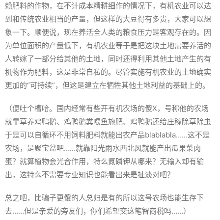
赖肥料的作物，在不计成本精耕细作的情况下，有机农业可以达
到和传统农业相当的产量，但这样的大豆得有多贵，大家可以想
象一下。顺便说，现在养活全人类的粮食压力是客观存在的。因
为单位面积的产量低下，有机农业等于是把这块土地需要养活的
人转嫁了一部分给其他的土地，同时还得利用其他土地产生的有
机物作为肥料，这是非常自私的。尽管实施有机农业的土地确实
更加的“可持续”，但这是建立在牺牲其他土地利益的基础上的。
（便吐个槽哈。国内经常有些开有机农场的傻X，号称他的农场
就靠草养鸡鸭鹅、鸡鸭鹅粪喂鱼施肥、鸡鸭鹅还给庄稼除草除虫
于是可以自循环不用饲料肥料就能出农产品blablabla……这不是
农场，是聚宝盆吧……就靠阳光雨水西北风就能产出瓜果菜肉
蛋？就算植物会光合作用，特么氮磷钾从哪来？无输入却有输
出，这特么不需要专业知识也能看出来是扯淡对吧？
总之吧，比骗子更傻的人总归是有的所以这号农场也能生存下
去……但是亲爱的旁友们，你们希望交这笔智商税吗……）