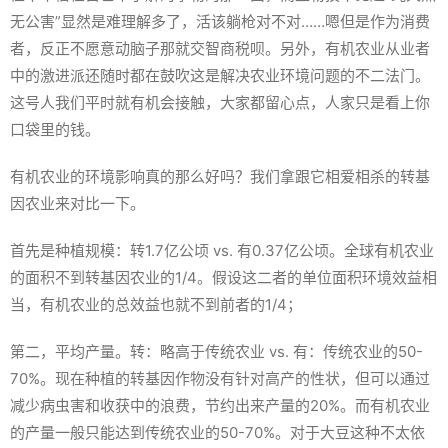
无公害”显然是难理解多了，活该躺枪对不对……嗯但是作为消费
者，反正不愿意动脑子那就交智商税呗。另外，有机农业从业者
中的激进派还随时都在鼓吹这是解决农业环境问题的不二法门。
这号人我们平时就有机会接触，大家都留心点，人家只是看上你
口袋里的钱。
有机农业的环境影响真的那么好吗？我们拿跟它相爱相杀的转基
因农业来对比一下。
首先是种植规模：转1.7亿公顷 vs. 有0.37亿公顷。全球有机农业
的面积不到转基因农业的1/4。假设这二者的单位面积环境效益相
当，有机农业的总效益也就不到前者的1/4；
第二，平均产量。转：略高于传统农业 vs. 有：传统农业的50-
70%。现在种植的转基因作物没有针对高产的性状，但可以通过
减少病虫害和收获中的浪费，节约出来产量的20%。而有机农业
的产量一般只能达到传统农业的50-70%。对于大豆这种不太依