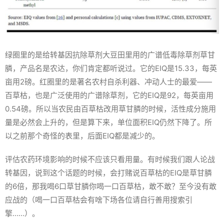
绿圈里的是给转基因抗除草剂大豆田里用的广谱低毒除草剂草甘
膦，产品名是农达，你们肯定都听说过。它的EIQ是15.33，每英
亩用2磅。红圈里的是著名农村自杀利器、冲动人士的最爱——
百草枯，也是广泛使用的广谱除草剂，它的EIQ是92，每英亩用
0.54磅。所以当农民由百草枯改用草甘膦的时候，活性成分施用
量是必然会上升的，但是算下来，单位面积EIQ仍然下降了。所
以之前那个奇怪的表里，后面EIQ都是减少的。
评估农药环境影响的时候不应该只看用量。有时候我们跟人论战
转基因，说到这个话题的时候，会打赌说百草枯的EIQ是草甘膦
的6倍，那我喝6口草甘膦你喝一口百草枯，敢不敢？至今没有敢
应战的（喝一口百草枯会有啥下场各位请自行善用搜索引
擎……）。