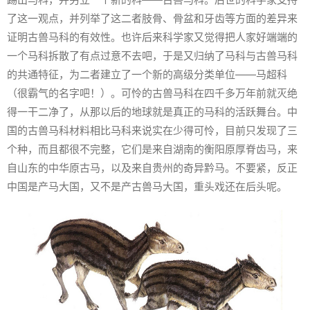
了这一观点，并列举了这二者肢骨、骨盆和牙齿等方面的差异来
证明古兽马科的有效性。也许后来科学家又觉得把人家好端端的
一个马科拆散了有点过意不去吧，于是又归纳了马科与古兽马科
的共通特征，为二者建立了一个新的高级分类单位——马超科
（很霸气的名字吧！）。可怜的古兽马科在四千多万年前就灭绝
得一干二净了，从那以后的地球就是真正的马科的活跃舞台。中
国的古兽马科材料相比马科来说实在少得可怜，目前只发现了三
个种，而且都很不完整，它们是来自湖南的衡阳原厚脊齿马，来
自山东的中华原古马，以及来自贵州的奇异黔马。不要紧，反正
中国是产马大国，又不是产古兽马大国，重头戏还在后头呢。