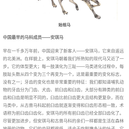
始祖马
中国最早的马科成员——安琪马
早在一千多万年前，中国迎来了新客人——安琪马，它来自遥远
的北美洲。在样貌上，安琪马朝着我们所熟知的现代马又近了一
步。它的体型更大；每一肢演化为三趾——马类进化过程中，每
肢趾头数从四个变为三个再变为一个，这是最重要的变化标志，
没有之一；牙齿的变化也是非常重要的特征：我们都知道哺乳动
物的牙齿分为门齿、犬齿、前臼齿和臼齿，大部分有蹄类的前臼
齿和臼齿是明显不同的，臼齿比前臼齿更大且结构更复杂，而在
马类中，从古兽马科起前臼齿就逐渐变得和臼齿形态相一致，术
语称为前臼齿臼齿化，安琪马的所有前臼齿已经全部臼齿化了。
尽管更加进步，但安琪马和古兽马科的亲们一样都是生活在森林
地带的动物，它们的齿冠都很低，适合于吃鲜嫩多汁的叶子。它