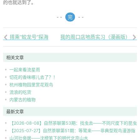
的也就达到了。
- -
完
- -
搭乘“蛟龙号”探海
我的周口店地质实习（漫画版）


相关文章
一起来看流星雨
切花的香味哪儿去了？！
杭州植物园里赏花观鸟
流浪的吃货
内蒙古的植物
最新文章
【2026-08-08】自然茶聊第53期：找虫去——不同尺度下的昆虫
【2025-07-27】自然茶聊第51期：等鹭来——非典型观鸟漫游指
自然观察
山河壮帝居——沈榜笔下的明代北京山水
南