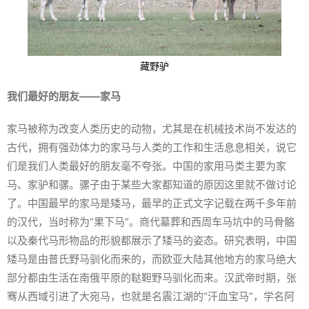
藏野驴
我们最好的朋友——家马
家马被称为改变人类历史的动物，尤其是在机械技术尚不发达的
古代，拥有强劲体力的家马与人类的工作和生活息息相关，说它
们是我们人类最好的朋友毫不夸张。中国的家用马类主要为家
马、家驴和骡。骡子由于某些大家都知道的原因这里就不做讨论
了。中国最早的家马是矮马，最早的正式文字记载在两千多年前
的汉代，当时称为“果下马”。商代墓葬和西周车马坑中的马骨骼
以及秦代马形物品的形貌都展示了矮马的姿态。研究表明，中国
矮马是由普氏野马驯化而来的，而欧亚大陆其他地方的家马绝大
部分都由生活在南俄平原的鞑靼野马驯化而来。汉武帝时期，张
骞从西域引进了大宛马，也就是名震江湖的“汗血宝马”，学名阿