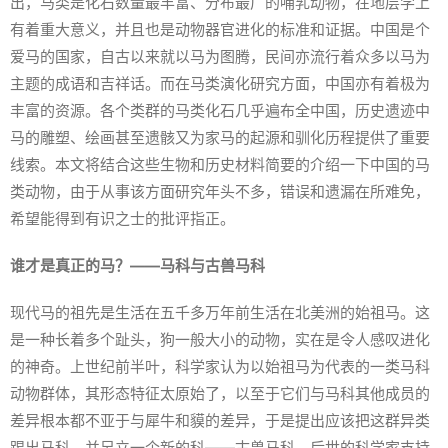
出，马类是化石数量最丰富、分布最广的哺乳动物，在地层学上
有着重大意义，并且也是动物器官进化的标准和证据。中国是个
爱马的国家，自古以来就以马为图腾，民间亦流行着众多以马为
主题的成语和吉祥话。而在马类演化研究方面，中国亦有着极为
丰富的资源。各个类群的马类化石几乎遍布全中国，历史遗迹中
马的雕塑、绘画甚至遗骸又为家马的起源和驯化历程提供了重要
线索。本文将结合这些生物和历史材料简要的介绍一下中国的马
类动物，由于从事该方面研究年头不多，错误和遗漏在所难免，
希望能得到有识之士的批评指正。
谁才是真正的马？——马科与古兽马科
现代马的祖先是生活在五千多万年前生活在北美洲的始祖马。这
是一种长着多个趾头，狗一般大小的动物，实在是令人感叹进化
的神奇。上世纪前半叶，科学家认为以始祖马为代表的一类马科
动物群体，其形态特征太原始了，以至于它们与马科其他成员的
差异根本都不亚于与犀牛和貘的差异，于是提出应该把这群异类
踢出马科，并另立一个新的科——古兽马科。后世的科学家支持