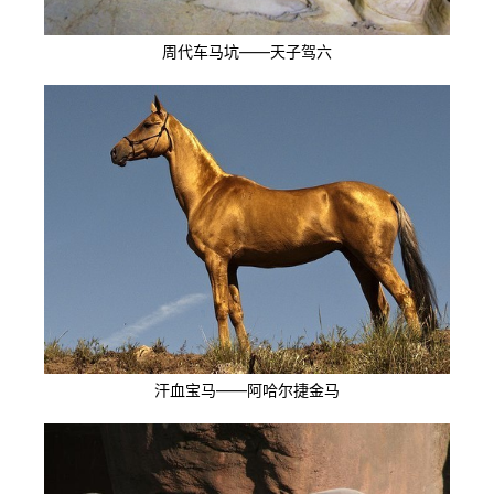
周代车马坑——天子驾六
汗血宝马——阿哈尔捷金马