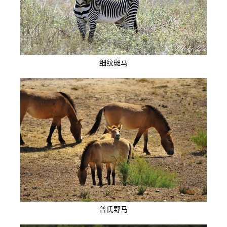
细纹斑马
普氏野马