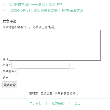
《几暇格物编》——康熙大帝爱博物
【2024-09-21】线上茶聊第20期：风物·东海之滨
发表评论
邮箱地址不会被公开。
必填项已用
*
标注
评论
名称
*
电子邮件
*
站点
空错志
自然之友
芮东莉的自然笔记
关于我们
|
成为会员
|
留言