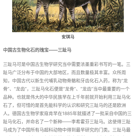
安琪马
中国古生物化石的瑰宝——三趾马
三趾马可是中国古生物学研究当中需要浓墨重彩书写的一笔。三
趾马广泛分布于中国的大部地区，而且数量极其丰富。众所周
知，中国古代以新生代哺乳动物骨骼和牙齿化石入药，称为“龙
骨”、“龙齿”，三趾马化石便是“龙骨”、“龙齿”当中最重要的一个
品种。也就是伟大的中华民族早在上千年前就开始利用三趾马化
石了，但可惜的是首先能科学的认识和研究三趾马的还是欧洲
人。德国古生物学家寇肯早在1885年就描述了一批采自中国的三
趾马化石，并命名了一个新种——李希霍芬三趾马。这使得三趾
马成为了中国所有马超科动物中得到最早研究的门类。三趾马最