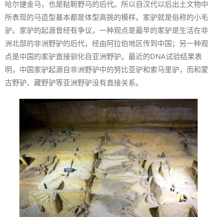
哈尔捷金马，也是鞑靼野马的后代。所以自汉代以后出土文物中
所表现的马造型基本都是体型高挑的模样。家驴就是俗称的小毛
驴。家驴的起源曾经有争议，一种观点是最早的家驴是生活在非
洲北部的非洲野驴的后代，经由阿拉伯地区传到中国；另一种观
点是中国的家驴直接驯化自亚洲野驴。最近的DNA试验结果表
明，中国家驴起源自非洲野驴中的努比亚驴和索马里驴，而和蒙
古野驴、藏野驴等亚洲野驴没有直接关系。