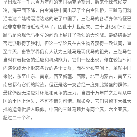
早出现在一千六百万年前的美国德克萨斯州，后来全球气候变
冷，海平面下降，白令海峡中间出现了个白令陆桥，三趾马们就
沿着这个陆桥溜溜达达的进了中国了。三趾马的各项身体特征已
经非常非常接近现代马了，因此十九世纪末、二十世纪初针对三
趾马是否现代马祖先的问题上展开了激烈的大论战。最终结果是
否定派取得了胜利，但这一结论只在古生物界获得一致认同，直
至今天，畜牧学界仍有人认为三趾马是现代马的祖先。三趾马在
当时有着极强的适应和机动能力，它们一经出现，便在较短时间
内演化成大小形态各异的各个类群，而在分布空间上，单就中国
来说，东至山东、南京，西至新疆、西藏，北至内蒙古，南至云
南省都有它们的踪迹。但正是这一支曾经一度如此繁盛的群体，
最终仍然无法应对环境和竞争的压力，自四十万年前之后就从中
国的土地上消失，不可不谓为可惜。现如今，它们只留下大批大
批的遗骨供后人瞻仰。中国的三趾马现共有两个属，六个亚属，
超过二十个种。