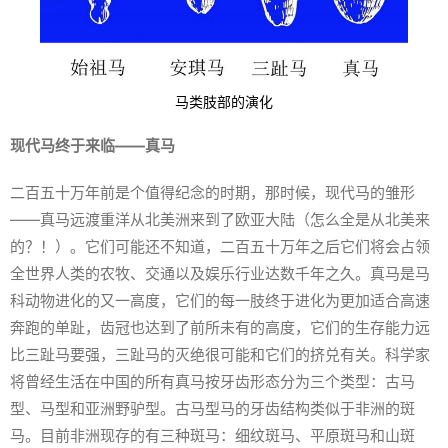
马类肢部的演化
现代马终于来临——真马
二百五十万年前是个值得纪念的时期，那时候，现代马的雏形
——真马远渡重洋从北美洲来到了欧亚大陆（怎么全是从北美来
的？！）。它们可能还不知道，二百五十万年之后它们将会占领
全世界人类的农牧、交通以及娱乐行业达数千年之久。真马是马
科动物进化的又一高度，它们的每一肢终于进化为更加适合高速
奔跑的单趾，齿冠也达到了前所未有的高度，它们的生存能力远
比三趾马要强，三趾马的灭绝很可能和它们的挤兑有关。科学家
将曾经生活在中国的所有真马按牙齿形态分为三个类型：古马
型、马型和亚洲野驴型。古马型马的牙齿结构类似于非洲的斑
马。目前非洲现存的有三种斑马：细纹斑马、平原斑马和山斑