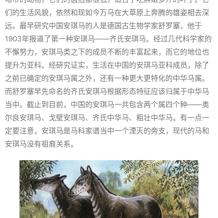
们的生活风貌，依然和现如今万马在大草原上奔腾的雄姿相去深
远。最早研究中国安琪马的人是德国古生物学家舒罗塞，他于
1903年报道了第一种安琪马——齐氏安琪马。经过几代科学家的
不懈努力，安琪马类之下的成员不断的丰富起来，而它的地位也
提升为亚科。经研究证实，生活在中国的安琪马亚科成员，除了
之前已确定的安琪马属之外，还有一种更大更特化的中华马属。
而舒罗塞早先命名的齐氏安琪马根据形态特征应该归属于中华马
当中。截止到目前，中国的安琪马一共包含两个属四个种——奥
尔良安琪马、戈壁安琪马、齐氏中华马、粗壮中华马。有一点一
定要注意，安琪马是马科家谱当中一个湮灭的旁支，现代的马和
安琪马没有祖裔关系。