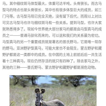
马。其中细纹斑马体型最大，体重可达半吨，头骨狭长。而古马
型马的特点也是头骨很长，其中也有很多体型巨大的成员，如三
门马等。古马型马现已完全灭绝，没有留下后代，而观以上对比
可见古马型马也许与细纹斑马有一些关系。提到马型，也许大家
就熟悉得多了。现如今世界绝大部分家马的都是由马型真马的成
员之一——普通马驯化而来的，可以说和我们的关系最为密切。
马型真马的另一个重要成员就是著名的普氏野马，它是唯一现存
的野马。亚洲野驴型真马，可能大家也不会陌生，蒙古野驴和藏
野驴都是这一类群中的成员。在中国的土地上前前后后一共生活
着十三种真马，现在仍然存活的就只有四种了。除去家马之外，
其他的三种——普氏野马、蒙古野驴和藏野驴都是濒危动物。