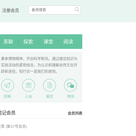

|
注册会员
茶聊
探索
课堂
阅读
|
|
|
秉承博物精神，开创科学新风。通过理论知识与
实践活动的紧密结合，为认识和理解自然文化开
辟新途径。知行合一是我们的原则。
笔记会员
会员列表
荒草
(第37号会员)