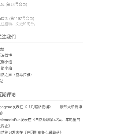
杜泵
(第24号会员)
拓跋国
(第1197号会员)
关注植物、文史和闽台。
关注我们
微信
新浪微博
豆瓣小组
豆瓣小站
自然之声（喜马拉雅）
B站
近期评论
ongcuo
发表在《
《几暇格物编》——康熙大帝爱博
物
》
cienceIsFun
发表在《
自然茶聊第42集：年轮里的
世界史
》
自然笔记
发表在《
在因斯布鲁克采蘑菇
》